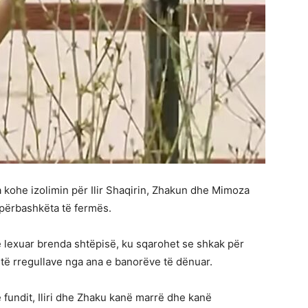
 kohe izolimin për Ilir Shaqirin, Zhakun dhe Mimoza
 përbashkëta të fermës.
ë lexuar brenda shtëpisë, ku sqarohet se shkak për
a të rregullave nga ana e banorëve të dënuar.
ë fundit, Iliri dhe Zhaku kanë marrë dhe kanë