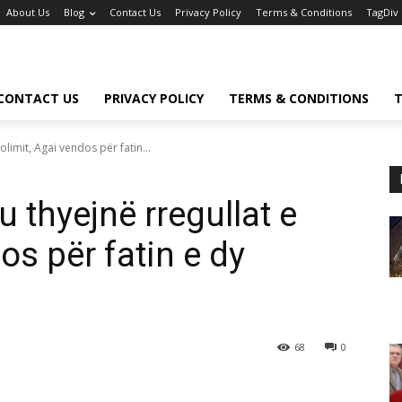
About Us
Blog
Contact Us
Privacy Policy
Terms & Conditions
TagDiv
CONTACT US
PRIVACY POLICY
TERMS & CONDITIONS
T
zolimit, Agai vendos për fatin...
ku thyejnë rregullat e
os për fatin e dy
68
0