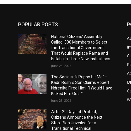
POPULAR POSTS
P
National Citizens’ Assembly
A
Called! 300 Members to Select
In
the Transitional Government
That Would Replace Rama and
Ca
Establish Three New Institutions
Re
June 28, 2026
A
The Socialist’s Puppy Hit Me” –
D
Kadri Roshi’s Son Claims Robert
Ndrenika Fired Him: “I Would Have
C
Kicked Him Out…”
Wo
June 28, 2026
After 29 Days of Protest,
Citizens Announce the Next
Step: Plan Unveiled for a
Transitional Technical