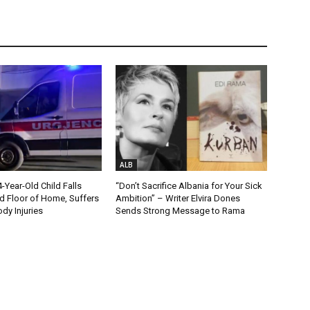
ALB
Year-Old Child Falls
“Don’t Sacrifice Albania for Your Sick
 Floor of Home, Suffers
Ambition” – Writer Elvira Dones
dy Injuries
Sends Strong Message to Rama