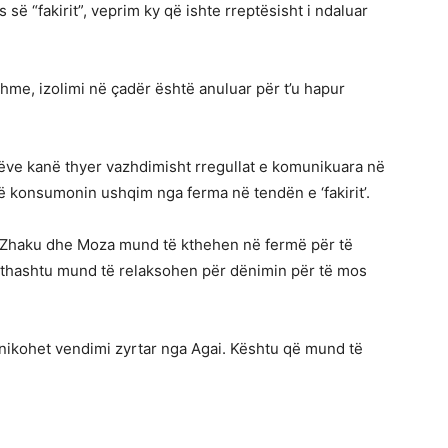
 “fakirit”, veprim ky që ishte rreptësisht i ndaluar
me, izolimi në çadër është anuluar për t’u hapur
rëve kanë thyer vazhdimisht rregullat e komunikuara në
të konsumonin ushqim nga ferma në tendën e ‘fakirit’.
i, Zhaku dhe Moza mund të kthehen në fermë për të
 gjithashtu mund të relaksohen për dënimin për të mos
unikohet vendimi zyrtar nga Agai. Kështu që mund të