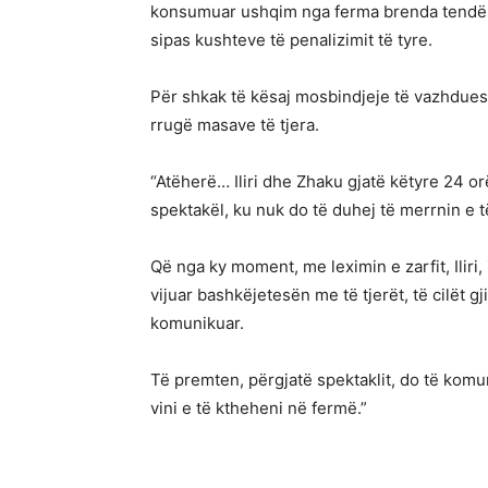
konsumuar ushqim nga ferma brenda tendës së
sipas kushteve të penalizimit të tyre.
Për shkak të kësaj mosbindjeje të vazhduesh
rrugë masave të tjera.
“Atëherë… Iliri dhe Zhaku gjatë këtyre 24 o
spektakël, ku nuk do të duhej të merrnin e 
Që nga ky moment, me leximin e zarfit, Ilir
vijuar bashkëjetesën me të tjerët, të cilët
komunikuar.
Të premten, përgjatë spektaklit, do të kom
vini e të ktheheni në fermë.”