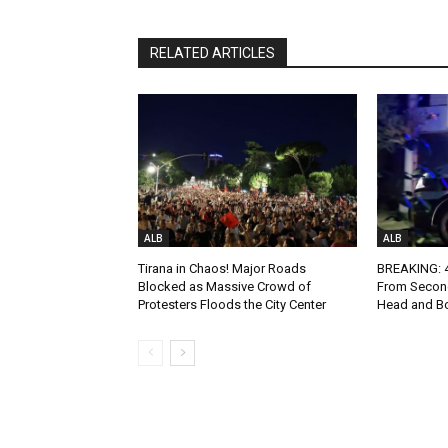
RELATED ARTICLES
ALB
ALB
Tirana in Chaos! Major Roads
BREAKING: 4-
Blocked as Massive Crowd of
From Second
Protesters Floods the City Center
Head and Bo