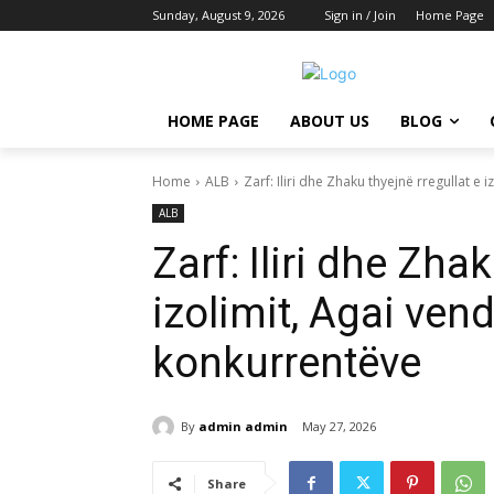
Sunday, August 9, 2026
Sign in / Join
Home Page
HOME PAGE
ABOUT US
BLOG
Home
ALB
Zarf: Iliri dhe Zhaku thyejnë rregullat e i
ALB
Zarf: Iliri dhe Zha
izolimit, Agai vend
konkurrentëve
By
admin admin
May 27, 2026
Share