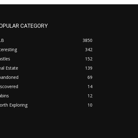
OPULAR CATEGORY
LB
3850
teresting
342
stles
152
al Estate
139
bandoned
69
iscovered
14
abins
12
rth Exploring
10