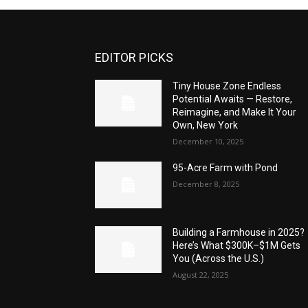
EDITOR PICKS
Tiny House Zone Endless
Potential Awaits — Restore,
Reimagine, and Make It Your
Own, New York
December 10, 2025
95-Acre Farm with Pond
December 8, 2025
Building a Farmhouse in 2025?
Here’s What $300K–$1M Gets
You (Across the U.S.)
August 22, 2025