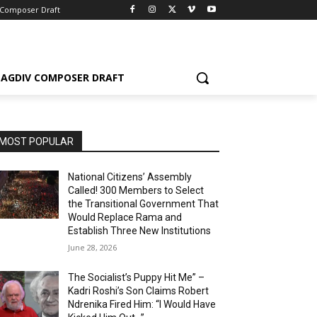
 Composer Draft
AGDIV COMPOSER DRAFT
MOST POPULAR
National Citizens’ Assembly
Called! 300 Members to Select
the Transitional Government That
Would Replace Rama and
Establish Three New Institutions
June 28, 2026
The Socialist’s Puppy Hit Me” –
Kadri Roshi’s Son Claims Robert
Ndrenika Fired Him: “I Would Have