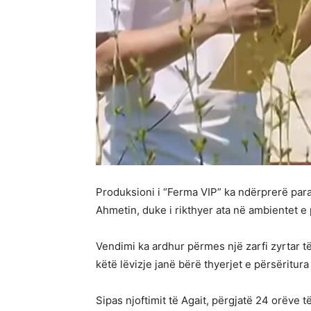
Produksioni i “Ferma VIP” ka ndërprerë para
Ahmetin, duke i rikthyer ata në ambientet e
Vendimi ka ardhur përmes një zarfi zyrtar t
këtë lëvizje janë bërë thyerjet e përsëritur
Sipas njoftimit të Agait, përgjatë 24 orëve t