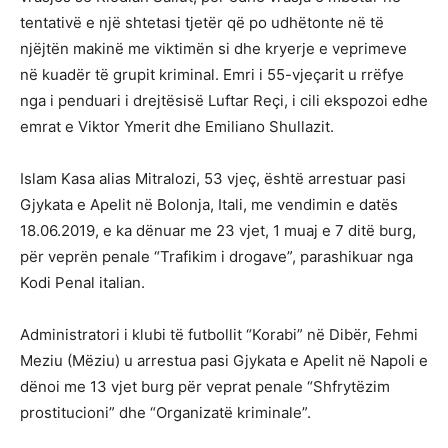
tentativë e një shtetasi tjetër që po udhëtonte në të
njëjtën makinë me viktimën si dhe kryerje e veprimeve
në kuadër të grupit kriminal. Emri i 55-vjeçarit u rrëfye
nga i penduari i drejtësisë Luftar Reçi, i cili ekspozoi edhe
emrat e Viktor Ymerit dhe Emiliano Shullazit.
Islam Kasa alias Mitralozi, 53 vjeç, është arrestuar pasi
Gjykata e Apelit në Bolonja, Itali, me vendimin e datës
18.06.2019, e ka dënuar me 23 vjet, 1 muaj e 7 ditë burg,
për veprën penale “Trafikim i drogave”, parashikuar nga
Kodi Penal italian.
Administratori i klubi të futbollit “Korabi” në Dibër, Fehmi
Meziu (Mëziu) u arrestua pasi Gjykata e Apelit në Napoli e
dënoi me 13 vjet burg për veprat penale “Shfrytëzim
prostitucioni” dhe “Organizatë kriminale”.