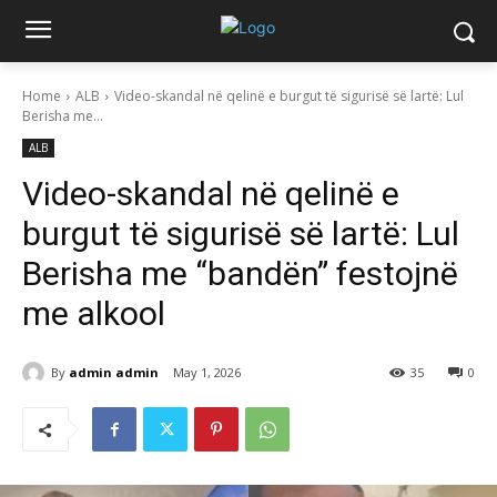
Home
ALB
Video-skandal në qelinë e burgut të sigurisë së lartë: Lul
Berisha me...
ALB
Video-skandal në qelinë e
burgut të sigurisë së lartë: Lul
Berisha me “bandën” festojnë
me alkool
By
admin admin
May 1, 2026
35
0