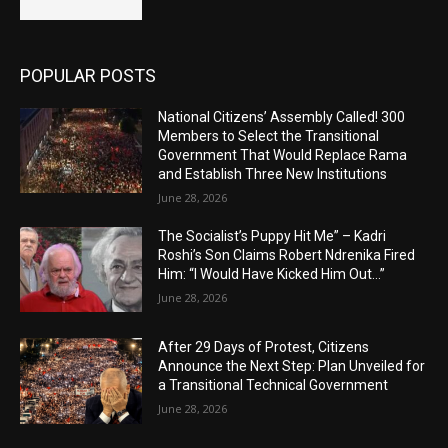
POPULAR POSTS
National Citizens’ Assembly Called! 300
Members to Select the Transitional
Government That Would Replace Rama
and Establish Three New Institutions
June 28, 2026
The Socialist’s Puppy Hit Me” – Kadri
Roshi’s Son Claims Robert Ndrenika Fired
Him: “I Would Have Kicked Him Out…”
June 28, 2026
After 29 Days of Protest, Citizens
Announce the Next Step: Plan Unveiled for
a Transitional Technical Government
June 28, 2026