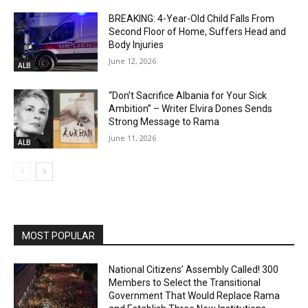
BREAKING: 4-Year-Old Child Falls From
Second Floor of Home, Suffers Head and
Body Injuries
June 12, 2026
ALB
“Don’t Sacrifice Albania for Your Sick
Ambition” – Writer Elvira Dones Sends
Strong Message to Rama
June 11, 2026
ALB
MOST POPULAR
National Citizens’ Assembly Called! 300
Members to Select the Transitional
Government That Would Replace Rama