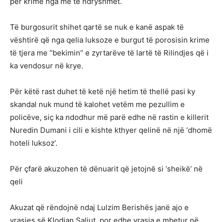
për krime nga më të ndryshmet.
Të burgosurit shihet qartë se nuk e kanë aspak të
vështirë që nga qelia luksoze e burgut të porosisin krime
të tjera me “bekimin” e zyrtarëve të lartë të Rilindjes që i
ka vendosur në krye.
Për këtë rast duhet të ketë një hetim të thellë pasi ky
skandal nuk mund të kalohet vetëm me pezullim e
policëve, siç ka ndodhur më parë edhe në rastin e killerit
Nuredin Dumani i cili e kishte kthyer qelinë në një ‘dhomë
hoteli luksoz’.
Për çfarë akuzohen të dënuarit që jetojnë si ‘sheikë’ në
qeli
Akuzat që rëndojnë ndaj Lulzim Berishës janë ajo e
vrasjes së Klodian Saliut, por edhe vrasja e mbetur në