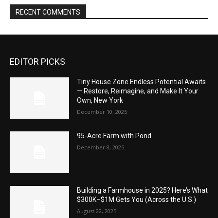
RECENT COMMENTS
EDITOR PICKS
Tiny House Zone Endless Potential Awaits
— Restore, Reimagine, and Make It Your
Own, New York
December 10, 2025
95-Acre Farm with Pond
December 8, 2025
Building a Farmhouse in 2025? Here’s What
$300K–$1M Gets You (Across the U.S.)
August 22, 2025