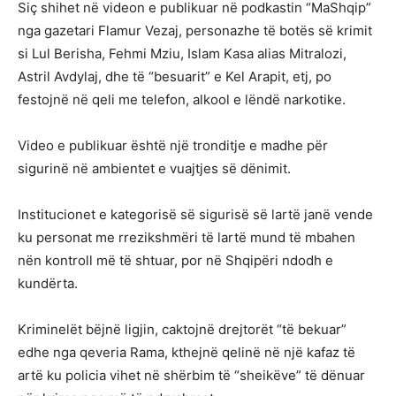
Siç shihet në videon e publikuar në podkastin “MaShqip”
nga gazetari Flamur Vezaj, personazhe të botës së krimit
si Lul Berisha, Fehmi Mziu, Islam Kasa alias Mitralozi,
Astril Avdylaj, dhe të “besuarit” e Kel Arapit, etj, po
festojnë në qeli me telefon, alkool e lëndë narkotike.
Video e publikuar është një tronditje e madhe për
sigurinë në ambientet e vuajtjes së dënimit.
Institucionet e kategorisë së sigurisë së lartë janë vende
ku personat me rrezikshmëri të lartë mund të mbahen
nën kontroll më të shtuar, por në Shqipëri ndodh e
kundërta.
Kriminelët bëjnë ligjin, caktojnë drejtorët “të bekuar”
edhe nga qeveria Rama, kthejnë qelinë në një kafaz të
artë ku policia vihet në shërbim të “sheikëve” të dënuar