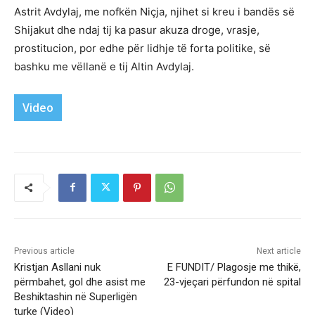
Astrit Avdylaj, me nofkën Niçja, njihet si kreu i bandës së
Shijakut dhe ndaj tij ka pasur akuza droge, vrasje,
prostitucion, por edhe për lidhje të forta politike, së
bashku me vëllanë e tij Altin Avdylaj.
Video
Previous article
Next article
Kristjan Asllani nuk
E FUNDIT/ Plagosje me thikë,
përmbahet, gol dhe asist me
23-vjeçari përfundon në spital
Beshiktashin në Superligën
turke (Video)