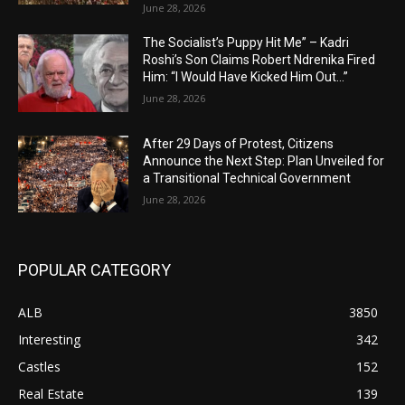
June 28, 2026
The Socialist’s Puppy Hit Me” – Kadri
Roshi’s Son Claims Robert Ndrenika Fired
Him: “I Would Have Kicked Him Out…”
June 28, 2026
After 29 Days of Protest, Citizens
Announce the Next Step: Plan Unveiled for
a Transitional Technical Government
June 28, 2026
POPULAR CATEGORY
ALB
3850
Interesting
342
Castles
152
Real Estate
139