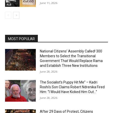
June 11, 2026
ALB
MOST POPULAR
National Citizens’ Assembly Called! 300
Members to Select the Transitional
Government That Would Replace Rama
and Establish Three New Institutions
June 28, 2026
The Socialist’s Puppy Hit Me” – Kadri
Roshi’s Son Claims Robert Ndrenika Fired
Him: “I Would Have Kicked Him Out…”
June 28, 2026
After 29 Days of Protest, Citizens