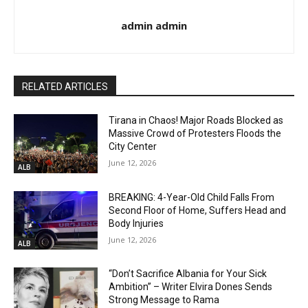
admin admin
RELATED ARTICLES
Tirana in Chaos! Major Roads Blocked as
Massive Crowd of Protesters Floods the
City Center
June 12, 2026
ALB
BREAKING: 4-Year-Old Child Falls From
Second Floor of Home, Suffers Head and
Body Injuries
June 12, 2026
ALB
“Don’t Sacrifice Albania for Your Sick
Ambition” – Writer Elvira Dones Sends
Strong Message to Rama