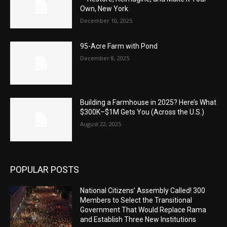
Own, New York
December 10, 2025
95-Acre Farm with Pond
December 8, 2025
Building a Farmhouse in 2025? Here’s What
$300K–$1M Gets You (Across the U.S.)
August 22, 2025
POPULAR POSTS
National Citizens’ Assembly Called! 300
Members to Select the Transitional
Government That Would Replace Rama
and Establish Three New Institutions