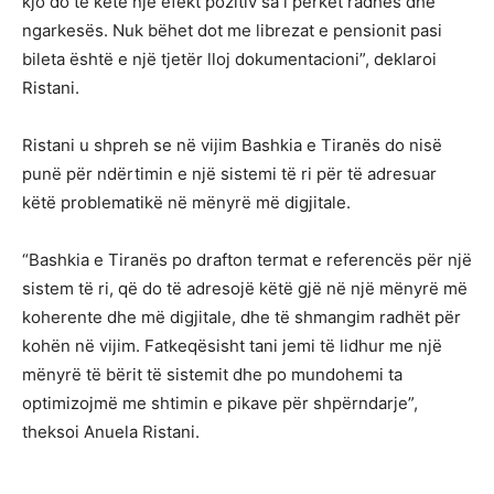
kjo do të ketë një efekt pozitiv sa i përket radhës dhe
ngarkesës. Nuk bëhet dot me librezat e pensionit pasi
bileta është e një tjetër lloj dokumentacioni”, deklaroi
Ristani.
Ristani u shpreh se në vijim Bashkia e Tiranës do nisë
punë për ndërtimin e një sistemi të ri për të adresuar
këtë problematikë në mënyrë më digjitale.
“Bashkia e Tiranës po drafton termat e referencës për një
sistem të ri, që do të adresojë këtë gjë në një mënyrë më
koherente dhe më digjitale, dhe të shmangim radhët për
kohën në vijim. Fatkeqësisht tani jemi të lidhur me një
mënyrë të bërit të sistemit dhe po mundohemi ta
optimizojmë me shtimin e pikave për shpërndarje”,
theksoi Anuela Ristani.