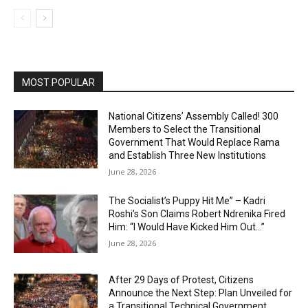
MOST POPULAR
National Citizens’ Assembly Called! 300
Members to Select the Transitional
Government That Would Replace Rama
and Establish Three New Institutions
June 28, 2026
The Socialist’s Puppy Hit Me” – Kadri
Roshi’s Son Claims Robert Ndrenika Fired
Him: “I Would Have Kicked Him Out…”
June 28, 2026
After 29 Days of Protest, Citizens
Announce the Next Step: Plan Unveiled for
a Transitional Technical Government