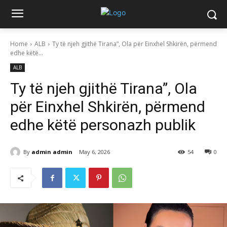
Home
ALB
Ty të njeh gjithë Tirana”, Ola për Einxhel Shkirën, përmend
edhe këtë...
ALB
Ty të njeh gjithë Tirana”, Ola
për Einxhel Shkirën, përmend
edhe këtë personazh publik
By
admin admin
May 6, 2026
54
0