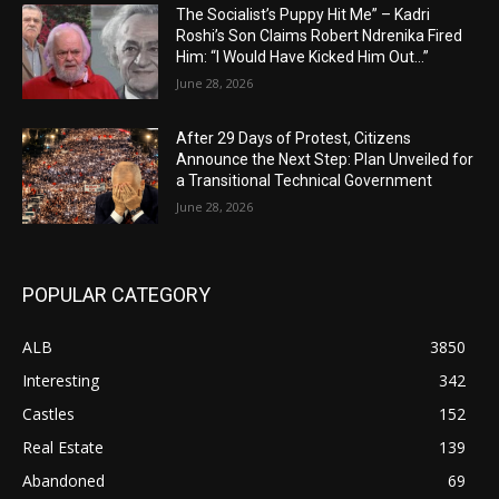
The Socialist’s Puppy Hit Me” – Kadri
Roshi’s Son Claims Robert Ndrenika Fired
Him: “I Would Have Kicked Him Out…”
June 28, 2026
After 29 Days of Protest, Citizens
Announce the Next Step: Plan Unveiled for
a Transitional Technical Government
June 28, 2026
POPULAR CATEGORY
ALB
3850
Interesting
342
Castles
152
Real Estate
139
Abandoned
69