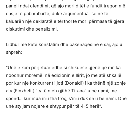
paneli ndaj ofendimit që ajo mori ditët e fundit tregon një
qasje të pabarabartë, duke argumentuar se në të
kaluarën një deklaratë e tërthortë mori përmasa të gjera
diskutimi dhe penalizimi.
Lidhur me këtë konstatim dhe pakënaqësinë e saj, ajo u
shpreh:
“Unë e kam përjetuar edhe si shikuese gjënë që më ka
ndodhur mbrëmë, në edicionin e Ilirit, jo me atë shkallë,
por kur një konkurrent i joti (Donaldi) i ka thënë një zonje
aty (Einxhelit) “ty të njeh gjithë Tirana” u bë nami, me
spond… kur mua m’u tha troç, s’m’u duk se u bë nami. Dhe
unë aty jam ndjerë e shtypur për të 4-5 herë”.