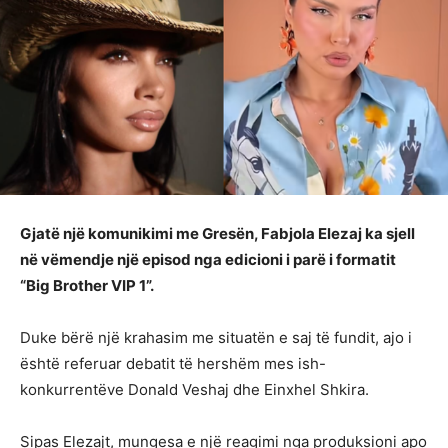
Gjatë një komunikimi me Gresën, Fabjola Elezaj ka sjell
në vëmendje një episod nga edicioni i parë i formatit
“Big Brother VIP 1”.
Duke bërë një krahasim me situatën e saj të fundit, ajo i
është referuar debatit të hershëm mes ish-
konkurrentëve Donald Veshaj dhe Einxhel Shkira.
Sipas Elezajt, mungesa e një reagimi nga produksioni apo