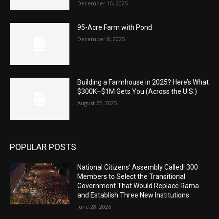
December 10, 2025
95-Acre Farm with Pond
December 8, 2025
Building a Farmhouse in 2025? Here’s What
$300K–$1M Gets You (Across the U.S.)
August 22, 2025
POPULAR POSTS
National Citizens’ Assembly Called! 300
Members to Select the Transitional
Government That Would Replace Rama
and Establish Three New Institutions
June 28, 2026