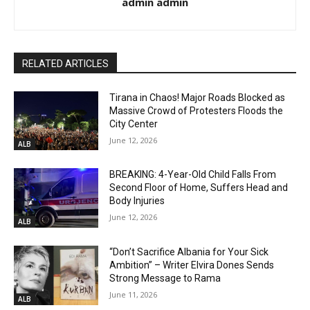
admin admin
RELATED ARTICLES
Tirana in Chaos! Major Roads Blocked as
Massive Crowd of Protesters Floods the
City Center
June 12, 2026
ALB
BREAKING: 4-Year-Old Child Falls From
Second Floor of Home, Suffers Head and
Body Injuries
June 12, 2026
ALB
“Don’t Sacrifice Albania for Your Sick
Ambition” – Writer Elvira Dones Sends
Strong Message to Rama
June 11, 2026
ALB