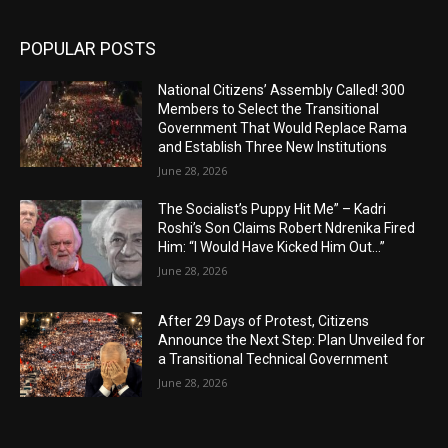
POPULAR POSTS
National Citizens’ Assembly Called! 300
Members to Select the Transitional
Government That Would Replace Rama
and Establish Three New Institutions
June 28, 2026
The Socialist’s Puppy Hit Me” – Kadri
Roshi’s Son Claims Robert Ndrenika Fired
Him: “I Would Have Kicked Him Out…”
June 28, 2026
After 29 Days of Protest, Citizens
Announce the Next Step: Plan Unveiled for
a Transitional Technical Government
June 28, 2026