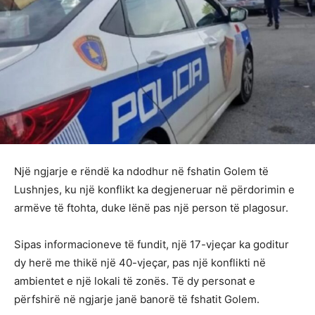
Një ngjarje e rëndë ka ndodhur në fshatin Golem të
Lushnjes, ku një konflikt ka degjeneruar në përdorimin e
armëve të ftohta, duke lënë pas një person të plagosur.
Sipas informacioneve të fundit, një 17-vjeçar ka goditur
dy herë me thikë një 40-vjeçar, pas një konflikti në
ambientet e një lokali të zonës. Të dy personat e
përfshirë në ngjarje janë banorë të fshatit Golem.