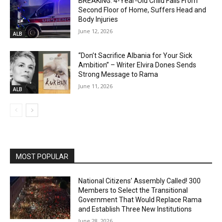
BREAKING: 4-Year-Old Child Falls From
Second Floor of Home, Suffers Head and
Body Injuries
June 12, 2026
ALB
“Don’t Sacrifice Albania for Your Sick
Ambition” – Writer Elvira Dones Sends
Strong Message to Rama
June 11, 2026
ALB
MOST POPULAR
National Citizens’ Assembly Called! 300
Members to Select the Transitional
Government That Would Replace Rama
and Establish Three New Institutions
June 28, 2026