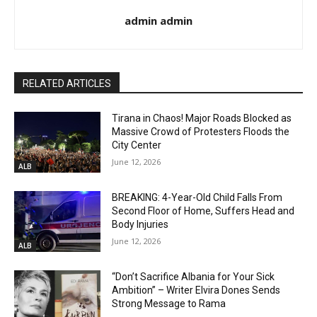
admin admin
RELATED ARTICLES
Tirana in Chaos! Major Roads Blocked as
Massive Crowd of Protesters Floods the
City Center
June 12, 2026
ALB
BREAKING: 4-Year-Old Child Falls From
Second Floor of Home, Suffers Head and
Body Injuries
June 12, 2026
ALB
“Don’t Sacrifice Albania for Your Sick
Ambition” – Writer Elvira Dones Sends
Strong Message to Rama