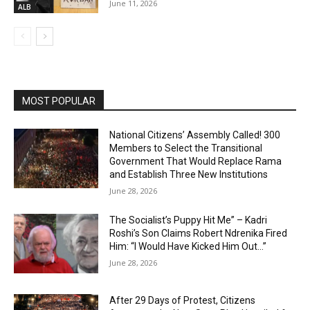
June 11, 2026
ALB
MOST POPULAR
National Citizens’ Assembly Called! 300
Members to Select the Transitional
Government That Would Replace Rama
and Establish Three New Institutions
June 28, 2026
The Socialist’s Puppy Hit Me” – Kadri
Roshi’s Son Claims Robert Ndrenika Fired
Him: “I Would Have Kicked Him Out…”
June 28, 2026
After 29 Days of Protest, Citizens