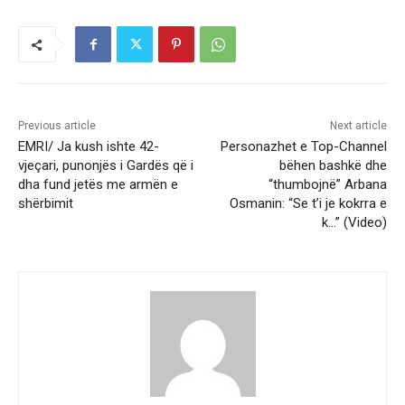
Previous article
Next article
EMRI/ Ja kush ishte 42-
Personazhet e Top-Channel
vjeçari, punonjës i Gardës që i
bëhen bashkë dhe
dha fund jetës me armën e
“thumbojnë” Arbana
shërbimit
Osmanin: “Se t’i je kokrra e
k…” (Video)