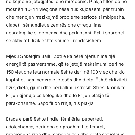
ndikojnë në jetëgjatësi dhe mirëqenie. Plakja fillon që në
moshën 40-44 vjeç dhe nëse nuk kujdesemi për trupin
dhe mendjen rrezikojmë probleme serioze si mbipesha,
diabeti, sëmundjet e zemrës dhe çrregullime
neurologjike si demenca dhe parkinsoni. Balili shprehet
se aktiviteti fizik është shumë i rëndësishëm.
Mjeku Shkëlqim Balili: Zoti e ka bërë njeriun me një
energji të pashtershme, që të jetojë maksimumi deri në
150 vjet dhe jeta normale është deri në 100 vjeç dhe kjo
kuptohet nga mënyra e jetesës dhe dieta. Është aktiviteti
fizik, dieta, gjumi dhe përballimi i stresit. Stresi kronik të
krijon gjendje psikologjike dhe të krijon plakje të
parakohshme. Sapo fillon rritja, nis plakja.
Etapa e parë është lindja, fëmijëria, puberteti,
adoleshenca, periudha e riprodhimit te femrat,
premonopauzën dhe monopauzën dhe gratë sot jetojnë