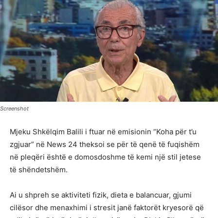
Screenshot
Mjeku Shkëlqim Balili i ftuar në emisionin “Koha për t’u
zgjuar” në News 24 theksoi se për të qenë të fuqishëm
në pleqëri është e domosdoshme të kemi një stil jetese
të shëndetshëm.
Ai u shpreh se aktiviteti fizik, dieta e balancuar, gjumi
cilësor dhe menaxhimi i stresit janë faktorët kryesorë që