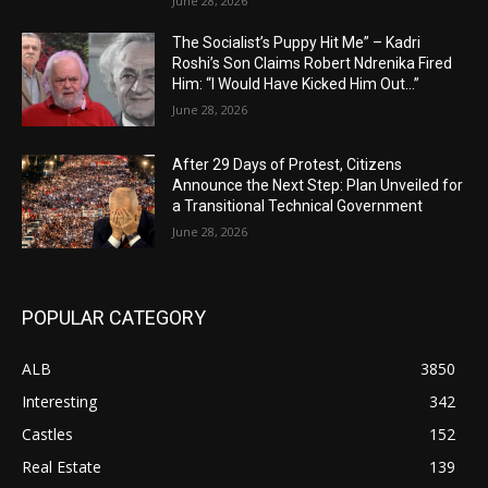
June 28, 2026
The Socialist’s Puppy Hit Me” – Kadri
Roshi’s Son Claims Robert Ndrenika Fired
Him: “I Would Have Kicked Him Out…”
June 28, 2026
After 29 Days of Protest, Citizens
Announce the Next Step: Plan Unveiled for
a Transitional Technical Government
June 28, 2026
POPULAR CATEGORY
ALB
3850
Interesting
342
Castles
152
Real Estate
139