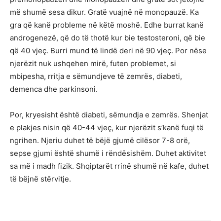
më shumë sesa dikur. Gratë vuajnë në monopauzë. Ka
gra që kanë probleme në këtë moshë. Edhe burrat kanë
androgenezë, që do të thotë kur bie testosteroni, që bie
që 40 vjeç. Burri mund të lindë deri në 90 vjeç. Por nëse
njerëzit nuk ushqehen mirë, futen problemet, si
mbipesha, rritja e sëmundjeve të zemrës, diabeti,
demenca dhe parkinsoni.
Por, kryesisht është diabeti, sëmundja e zemrës. Shenjat
e plakjes nisin që 40-44 vjeç, kur njerëzit s’kanë fuqi të
ngrihen. Njeriu duhet të bëjë gjumë cilësor 7-8 orë,
sepse gjumi është shumë i rëndësishëm. Duhet aktivitet
sa më i madh fizik. Shqiptarët rrinë shumë në kafe, duhet
të bëjnë stërvitje.