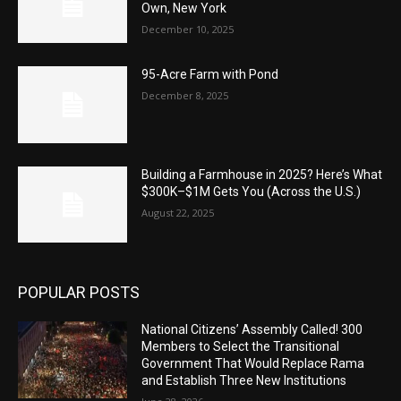
Own, New York
December 10, 2025
95-Acre Farm with Pond
December 8, 2025
Building a Farmhouse in 2025? Here’s What
$300K–$1M Gets You (Across the U.S.)
August 22, 2025
POPULAR POSTS
National Citizens’ Assembly Called! 300
Members to Select the Transitional
Government That Would Replace Rama
and Establish Three New Institutions