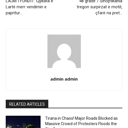
LAJM I FUNDIT: Gjykata e
48 gradë”/ Sinoptikania
Lartë merr vendimin e
tregon surpirzat e motit,
papritur…
çfarë na pret…
admin admin
RELATED ARTICLES
Tirana in Chaos! Major Roads Blocked as
Massive Crowd of Protesters Floods the