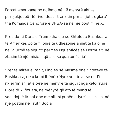
Forcat amerikane po ndihmojnë në mënyrë aktive
përpjekjet për të rivendosur tranzitin për anijet tregtare”,
tha Komanda Qendrore e SHBA-së në një postim në X.
Presidenti Donald Trump tha dje se Shtetet e Bashkuara
të Amerikës do të fillojnë të udhëzojnë anijet të kalojnë
në “gjurmë të sigurt” përmes Ngushticës së Hormuzit, në
zbatim të një misioni që ai e ka quajtur “Liria”.
“Për të mirën e Iranit, Lindjes së Mesme dhe Shteteve të
Bashkuara, ne u kemi thënë këtyre vendeve se do t’i
nxjerrim anijet e tyre në mënyrë të sigurt nga këto rrugë
ujore të kufizuara, në mënyrë që ato të mund të
vazhdojnë lirisht dhe me aftësi punën e tyre”, shkroi ai në
një postim në Truth Social.