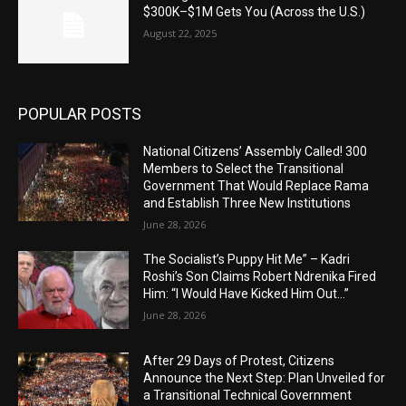
$300K–$1M Gets You (Across the U.S.)
August 22, 2025
POPULAR POSTS
National Citizens’ Assembly Called! 300
Members to Select the Transitional
Government That Would Replace Rama
and Establish Three New Institutions
June 28, 2026
The Socialist’s Puppy Hit Me” – Kadri
Roshi’s Son Claims Robert Ndrenika Fired
Him: “I Would Have Kicked Him Out…”
June 28, 2026
After 29 Days of Protest, Citizens
Announce the Next Step: Plan Unveiled for
a Transitional Technical Government