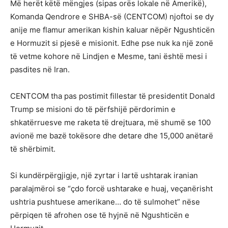
Më herët këtë mëngjes (sipas orës lokale në Amerikë),
Komanda Qendrore e SHBA-së (CENTCOM) njoftoi se dy
anije me flamur amerikan kishin kaluar nëpër Ngushticën
e Hormuzit si pjesë e misionit. Edhe pse nuk ka një zonë
të vetme kohore në Lindjen e Mesme, tani është mesi i
pasdites në Iran.
CENTCOM tha pas postimit fillestar të presidentit Donald
Trump se misioni do të përfshijë përdorimin e
shkatërruesve me raketa të drejtuara, më shumë se 100
avionë me bazë tokësore dhe detare dhe 15,000 anëtarë
të shërbimit.
Si kundërpërgjigje, një zyrtar i lartë ushtarak iranian
paralajmëroi se “çdo forcë ushtarake e huaj, veçanërisht
ushtria pushtuese amerikane… do të sulmohet” nëse
përpiqen të afrohen ose të hyjnë në Ngushticën e