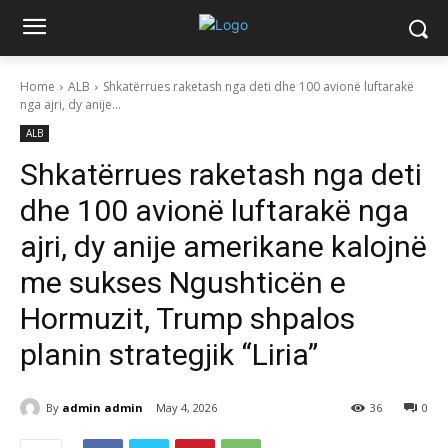
Home
ALB
Shkatërrues raketash nga deti dhe 100 avionë luftarakë
nga ajri, dy anije...
ALB
Shkatërrues raketash nga deti
dhe 100 avionë luftarakë nga
ajri, dy anije amerikane kalojnë
me sukses Ngushticën e
Hormuzit, Trump shpalos
planin strategjik “Liria”
By
admin admin
May 4, 2026
36
0