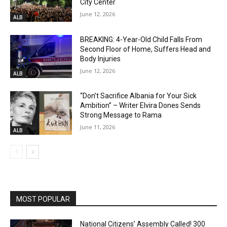
City Center
June 12, 2026
ALB
BREAKING: 4-Year-Old Child Falls From
Second Floor of Home, Suffers Head and
Body Injuries
June 12, 2026
ALB
“Don’t Sacrifice Albania for Your Sick
Ambition” – Writer Elvira Dones Sends
Strong Message to Rama
June 11, 2026
ALB
MOST POPULAR
National Citizens’ Assembly Called! 300