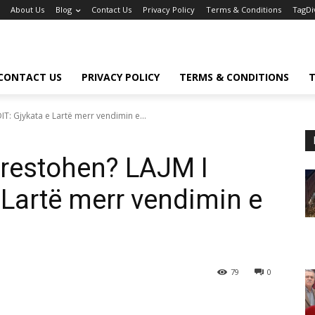
About Us
Blog
Contact Us
Privacy Policy
Terms & Conditions
TagDi
CONTACT US
PRIVACY POLICY
TERMS & CONDITIONS
T
T: Gjykata e Lartë merr vendimin e...
rrestohen? LAJM I
 Lartë merr vendimin e
79
0