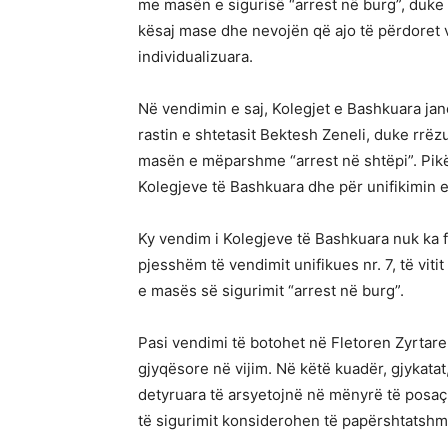
me masën e sigurisë “arrest në burg”, duke 
kësaj mase dhe nevojën që ajo të përdoret 
individualizuara.
Në vendimin e saj, Kolegjet e Bashkuara ja
rastin e shtetasit Bektesh Zeneli, duke rrëz
masën e mëparshme “arrest në shtëpi”. Pikër
Kolegjeve të Bashkuara dhe për unifikimin e
Ky vendim i Kolegjeve të Bashkuara nuk ka 
pjesshëm të vendimit unifikues nr. 7, të vitit
e masës së sigurimit “arrest në burg”.
Pasi vendimi të botohet në Fletoren Zyrtare,
gjyqësore në vijim. Në këtë kuadër, gjykatat
detyruara të arsyetojnë në mënyrë të posaçm
të sigurimit konsiderohen të papërshtatshme