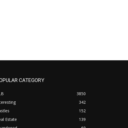
OPULAR CATEGORY
LB
3850
teresting
342
stles
152
al Estate
139
bandoned
69