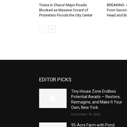
Tirana in Chaos! Major Roads
BREAKING: 4-
Blocked as Massive Crowd of
From Second
Protesters Floods the City Center
Head and Bo
EDITOR PICKS
Tiny House Zone Endless
Potential Awaits — Restore,
Reimagine, and Make It Your
Own, New York
December 10, 2025
95-Acre Farm with Pond