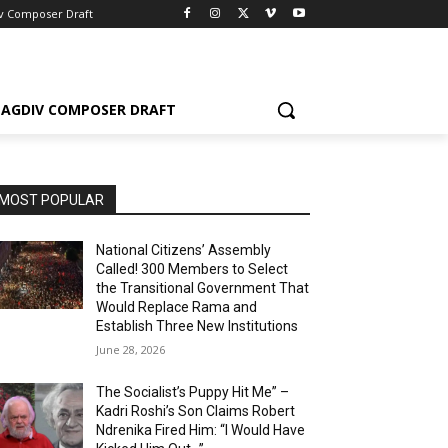
v Composer Draft
AGDIV COMPOSER DRAFT
MOST POPULAR
National Citizens’ Assembly
Called! 300 Members to Select
the Transitional Government That
Would Replace Rama and
Establish Three New Institutions
June 28, 2026
The Socialist’s Puppy Hit Me” –
Kadri Roshi’s Son Claims Robert
Ndrenika Fired Him: “I Would Have