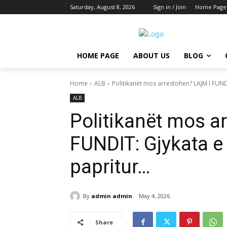
Saturday, August 8, 2026
Sign in / Join
Home Page
HOME PAGE
ABOUT US
BLOG
Home
ALB
Politikanët mos arrestohen? LAJM I FUNDI
ALB
Politikanët mos a
FUNDIT: Gjykata e
papritur…
By
admin admin
May 4, 2026
Share