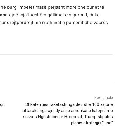
ti në burg” mbetet masë përjashtimore dhe duhet të
arantojnë mjaftueshëm qëllimet e sigurimit, duke
dhur drejtpërdrejt me rrethanat e personit dhe veprës
Next article
çit
Shkatërrues raketash nga deti dhe 100 avionë
luftarakë nga ajri, dy anije amerikane kalojnë me
sukses Ngushticën e Hormuzit, Trump shpalos
planin strategjik “Liria”