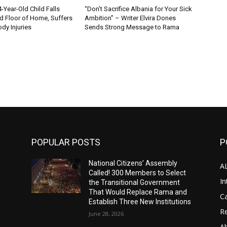
Year-Old Child Falls
“Don’t Sacrifice Albania for Your Sick
 Floor of Home, Suffers
Ambition” – Writer Elvira Dones
dy Injuries
Sends Strong Message to Rama
POPULAR POSTS
P
National Citizens’ Assembly
A
Called! 300 Members to Select
In
the Transitional Government
That Would Replace Rama and
Ca
Establish Three New Institutions
Re
June 28, 2026
A