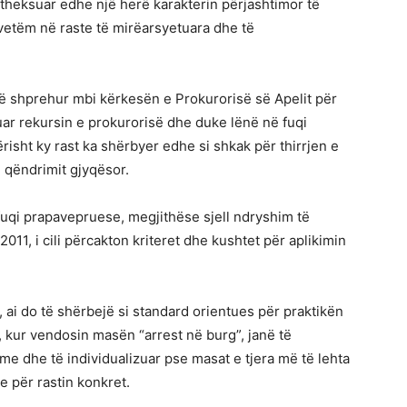
theksuar edhe një herë karakterin përjashtimor të
vetëm në raste të mirëarsyetuara dhe të
në shprehur mbi kërkesën e Prokurorisë së Apelit për
uar rekursin e prokurorisë dhe duke lënë në fuqi
isht ky rast ka shërbyer edhe si shkak për thirrjen e
 qëndrimit gjyqësor.
fuqi prapavepruese, megjithëse sjell ndryshim të
 2011, i cili përcakton kriteret dhe kushtet për aplikimin
 ai do të shërbejë si standard orientues për praktikën
, kur vendosin masën “arrest në burg”, janë të
e dhe të individualizuar pse masat e tjera më të lehta
 për rastin konkret.