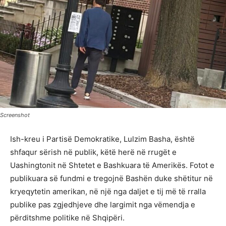
Screenshot
Ish-kreu i Partisë Demokratike, Lulzim Basha, është
shfaqur sërish në publik, këtë herë në rrugët e
Uashingtonit në Shtetet e Bashkuara të Amerikës. Fotot e
publikuara së fundmi e tregojnë Bashën duke shëtitur në
kryeqytetin amerikan, në një nga daljet e tij më të rralla
publike pas zgjedhjeve dhe largimit nga vëmendja e
përditshme politike në Shqipëri.