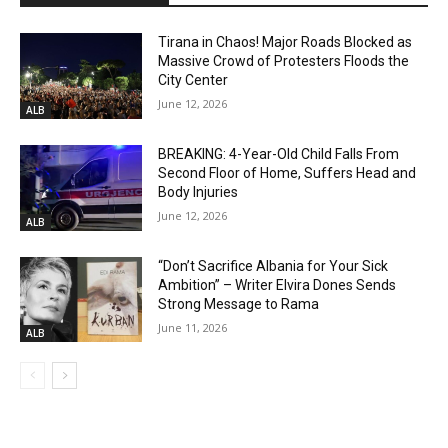
Tirana in Chaos! Major Roads Blocked as
Massive Crowd of Protesters Floods the
City Center
June 12, 2026
ALB
BREAKING: 4-Year-Old Child Falls From
Second Floor of Home, Suffers Head and
Body Injuries
June 12, 2026
ALB
“Don’t Sacrifice Albania for Your Sick
Ambition” – Writer Elvira Dones Sends
Strong Message to Rama
June 11, 2026
ALB