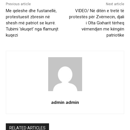
Previous article
Next article
Me qeleshe dhe fustanellë,
VIDEO/ Në ditën e tretë të
protestuesit zbresin në
protestës për Zvërnecin, djali
shesh më patriot se kurrë.
i Olta Gixharit tërheq
Tubimi ‘skuqet’ nga flamunjt
vëmendjen me këngën
kuqezi
patriotike
admin admin
RELATED ARTICLES