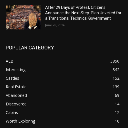
After 29 Days of Protest, Citizens
Announce the Next Step: Plan Unveiled for
a Transitional Technical Government
June 28, 2026
POPULAR CATEGORY
ALB
3850
Interesting
342
Castles
152
Real Estate
139
Abandoned
69
Discovered
14
Cabins
12
Worth Exploring
10