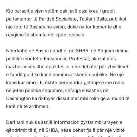
Kjo paraqitje vjen vetëm pak javë pasi kreu i grupit
parlamentar të Partisë Socialiste, Taulant Balla, publikoi
një foto të Bashës në avion, duke nxitur komente dhe
reagime të shumta në rrjetet sociale.
Ndërkohë që Basha ndodhet në SHBA, në Shqipëri klima
politike mbetet e tensionuar. Protestat, akuzat mes
mazhorancës dhe opozitës, si dhe debatet për zhvillimet
e fundit politike kanë dominuar skenën publike. Në një
kohë kur emri i tij është përmendur gjithnjë e më rrallë
në jetën politike shqiptare, shfaqja e Bashës në
Uashington ka rikthyer diskutimet mbi rolin që ai mund të
ketë në të ardhmen.
Deri tani nuk ka asnjë informacion zyrtar mbi arsyen e
qëndrimit të tij në SHBA, nëse bëhet fjalë për një vizitë