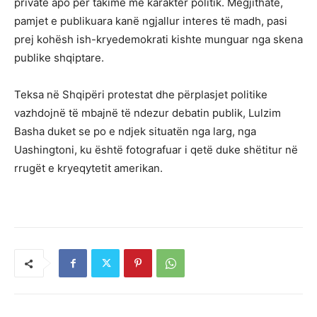
private apo për takime me karakter politik. Megjithatë,
pamjet e publikuara kanë ngjallur interes të madh, pasi
prej kohësh ish-kryedemokrati kishte munguar nga skena
publike shqiptare.
Teksa në Shqipëri protestat dhe përplasjet politike
vazhdojnë të mbajnë të ndezur debatin publik, Lulzim
Basha duket se po e ndjek situatën nga larg, nga
Uashingtoni, ku është fotografuar i qetë duke shëtitur në
rrugët e kryeqytetit amerikan.