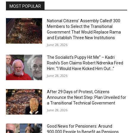
MOST POPULAR
National Citizens’ Assembly Called! 300
Members to Select the Transitional
Government That Would Replace Rama
and Establish Three New Institutions
June 28, 2026
The Socialist’s Puppy Hit Me” – Kadri
Roshi’s Son Claims Robert Ndrenika Fired
Him: “I Would Have Kicked Him Out…”
June 28, 2026
After 29 Days of Protest, Citizens
Announce the Next Step: Plan Unveiled for
a Transitional Technical Government
June 28, 2026
Good News for Pensioners: Around
900,000 People to Benefit as Pensions