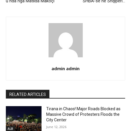
u nda nga Matilda Makoçi
SHBA-së në Shqipëri…
admin admin
RELATED ARTICLES
Tirana in Chaos! Major Roads Blocked as
Massive Crowd of Protesters Floods the
City Center
June 12, 2026
ALB