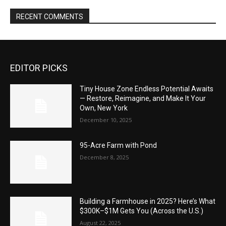
RECENT COMMENTS
EDITOR PICKS
Tiny House Zone Endless Potential Awaits
— Restore, Reimagine, and Make It Your
Own, New York
December 10, 2025
95-Acre Farm with Pond
December 8, 2025
Building a Farmhouse in 2025? Here’s What
$300K–$1M Gets You (Across the U.S.)
August 22, 2025