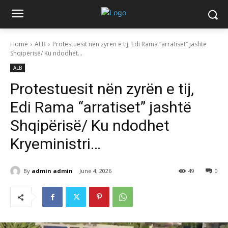
Home
ALB
Protestuesit nën zyrën e tij, Edi Rama “arratiset” jashtë
Shqipërisë/ Ku ndodhet...
ALB
Protestuesit nën zyrën e tij,
Edi Rama “arratiset” jashtë
Shqipërisë/ Ku ndodhet
Kryeministri…
By
admin admin
June 4, 2026
49
0