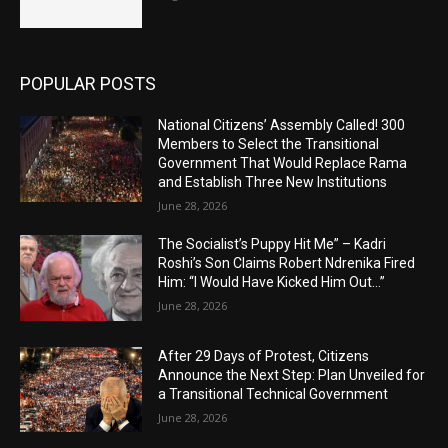
POPULAR POSTS
National Citizens’ Assembly Called! 300
Members to Select the Transitional
Government That Would Replace Rama
and Establish Three New Institutions
June 28, 2026
The Socialist’s Puppy Hit Me” – Kadri
Roshi’s Son Claims Robert Ndrenika Fired
Him: “I Would Have Kicked Him Out…”
June 28, 2026
After 29 Days of Protest, Citizens
Announce the Next Step: Plan Unveiled for
a Transitional Technical Government
June 28, 2026