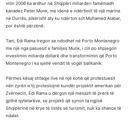
vitin 2006 ka ardhur në Shqipëri miliarderi famëmadh
kanadez Peter Munk, me idenë e ndërtimit të një marine
në Durrës, pikërisht aty ku ndërton sot Muhamed Alabar,
por është përzënë.
Tani, Edi Rama tregon se ndodhet në Porto Montenegro
me një nga pasuesit e familjes Munk, i cili po shpjegon
investimin miliarda dollarë dhe transformimin që Porto
Montenegro i ka sjellë vendit të vogël ballkanik.
Përmes kësaj shfaqje live në një kohë që protestuesit
nën zyrën e tij protestojnë kundër projektit amerikan për
Zvërnecin, Edi Rama u dërgon një mesazh të prerë të
gjithë qytetarëve, se projekti që synon ta ngjisë
Shqipërinë në krye të listës së turizmit, nuk ka shance të
ndalet.