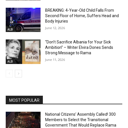
BREAKING: 4-Year-Old Child Falls From
Second Floor of Home, Suffers Head and
Body Injuries
June 12, 2026
ALB
“Don’t Sacrifice Albania for Your Sick
Ambition” – Writer Elvira Dones Sends
Strong Message to Rama
June 11, 2026
ALB
MOST POPULAR
National Citizens’ Assembly Called! 300
Members to Select the Transitional
Government That Would Replace Rama