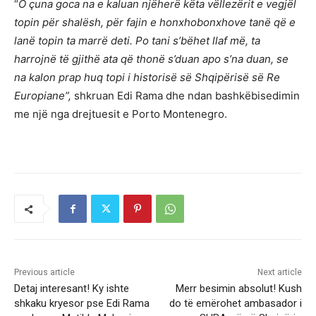
“
O çuna goca na e kaluan njëherë këta vëllezërit e vegjël
topin për shalësh, për fajin e honxhobonxhove tanë që e
lanë topin ta marrë deti. Po tani s’bëhet llaf më, ta
harrojnë të gjithë ata që thonë s’duan apo s’na duan, se
na kalon prap huq topi i historisë së Shqipërisë së Re
Europiane”,
shkruan Edi Rama dhe ndan bashkëbisedimin
me një nga drejtuesit e Porto Montenegro.
Previous article
Next article
Detaj interesant! Ky ishte
Merr besimin absolut! Kush
shkaku kryesor pse Edi Rama
do të emërohet ambasador i