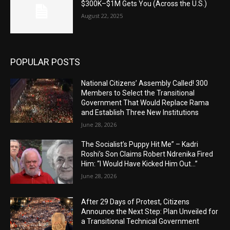
$300K–$1M Gets You (Across the U.S.)
August 22, 2025
POPULAR POSTS
National Citizens’ Assembly Called! 300
Members to Select the Transitional
Government That Would Replace Rama
and Establish Three New Institutions
June 28, 2026
The Socialist’s Puppy Hit Me” – Kadri
Roshi’s Son Claims Robert Ndrenika Fired
Him: “I Would Have Kicked Him Out…”
June 28, 2026
After 29 Days of Protest, Citizens
Announce the Next Step: Plan Unveiled for
a Transitional Technical Government