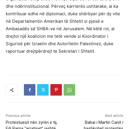
dhe ndërinstitucional. Përveç karrierës ushtarake, ai ka
kontribuar edhe në diplomaci, duke shërbyer për dy vite
në Departamentin Amerikan të Shtetit si pjesë e
Ambasadës së SHBA-ve në Jerusalem. Në këtë rol, ai
drejtoi një koalicion me tetë vende si Koordinator i
Sigurisë për Izraelin dhe Autoritetin Palestinez, duke
raportuar drejtpërdrejt te Sekretari i Shtetit.
Previous article
Next article
Protestuesit nën zyrën e tij,
Babai i Martin Canit i
Edi Rama “arratiset” jashtë
bashkohet protestës