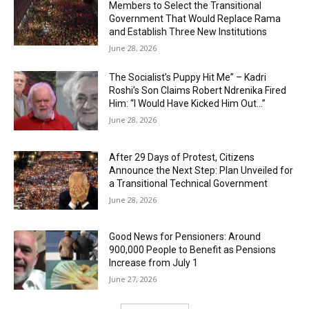
Members to Select the Transitional
Government That Would Replace Rama
and Establish Three New Institutions
June 28, 2026
The Socialist’s Puppy Hit Me” – Kadri
Roshi’s Son Claims Robert Ndrenika Fired
Him: “I Would Have Kicked Him Out…”
June 28, 2026
After 29 Days of Protest, Citizens
Announce the Next Step: Plan Unveiled for
a Transitional Technical Government
June 28, 2026
Good News for Pensioners: Around
900,000 People to Benefit as Pensions
Increase from July 1
June 27, 2026