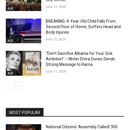
June 12, 2026
ALB
BREAKING: 4-Year-Old Child Falls From
Second Floor of Home, Suffers Head and
Body Injuries
June 12, 2026
ALB
“Don’t Sacrifice Albania for Your Sick
Ambition” – Writer Elvira Dones Sends
Strong Message to Rama
June 11, 2026
ALB
MOST POPULAR
National Citizens’ Assembly Called! 300