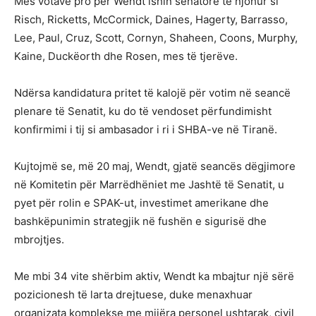
Mes votave pro për Wendt ishin senatorë të njohur si
Risch, Ricketts, McCormick, Daines, Hagerty, Barrasso,
Lee, Paul, Cruz, Scott, Cornyn, Shaheen, Coons, Murphy,
Kaine, Duckëorth dhe Rosen, mes të tjerëve.
Ndërsa kandidatura pritet të kalojë për votim në seancë
plenare të Senatit, ku do të vendoset përfundimisht
konfirmimi i tij si ambasador i ri i SHBA-ve në Tiranë.
Kujtojmë se, më 20 maj, Wendt, gjatë seancës dëgjimore
në Komitetin për Marrëdhëniet me Jashtë të Senatit, u
pyet për rolin e SPAK-ut, investimet amerikane dhe
bashkëpunimin strategjik në fushën e sigurisë dhe
mbrojtjes.
Me mbi 34 vite shërbim aktiv, Wendt ka mbajtur një sërë
pozicionesh të larta drejtuese, duke menaxhuar
organizata komplekse me mijëra personel ushtarak, civil