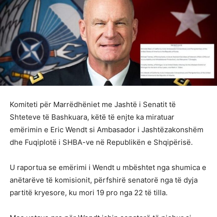
Komiteti për Marrëdhëniet me Jashtë i Senatit të
Shteteve të Bashkuara, këtë të enjte ka miratuar
emërimin e Eric Wendt si Ambasador i Jashtëzakonshëm
dhe Fuqiplotë i SHBA-ve në Republikën e Shqipërisë.
U raportua se emërimi i Wendt u mbështet nga shumica e
anëtarëve të komisionit, përfshirë senatorë nga të dyja
partitë kryesore, ku mori 19 pro nga 22 të tilla.