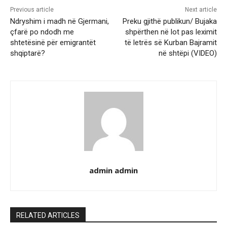
Previous article
Next article
Ndryshim i madh në Gjermani,
Preku gjithë publikun/ Bujaka
çfarë po ndodh me
shpërthen në lot pas leximit
shtetësinë për emigrantët
të letrës së Kurban Bajramit
shqiptarë?
në shtëpi (VIDEO)
admin admin
RELATED ARTICLES