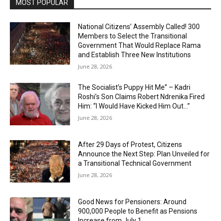
MOST POPULAR
National Citizens’ Assembly Called! 300
Members to Select the Transitional
Government That Would Replace Rama
and Establish Three New Institutions
June 28, 2026
The Socialist’s Puppy Hit Me” – Kadri
Roshi’s Son Claims Robert Ndrenika Fired
Him: “I Would Have Kicked Him Out…”
June 28, 2026
After 29 Days of Protest, Citizens
Announce the Next Step: Plan Unveiled for
a Transitional Technical Government
June 28, 2026
Good News for Pensioners: Around
900,000 People to Benefit as Pensions
Increase from July 1