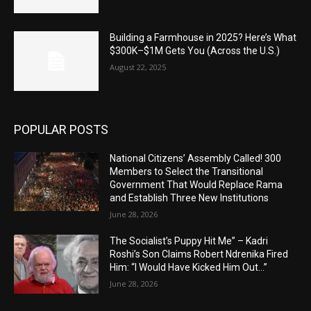
Building a Farmhouse in 2025? Here’s What
$300K–$1M Gets You (Across the U.S.)
August 22, 2025
POPULAR POSTS
National Citizens’ Assembly Called! 300
Members to Select the Transitional
Government That Would Replace Rama
and Establish Three New Institutions
June 28, 2026
The Socialist’s Puppy Hit Me” – Kadri
Roshi’s Son Claims Robert Ndrenika Fired
Him: “I Would Have Kicked Him Out…”
June 28, 2026