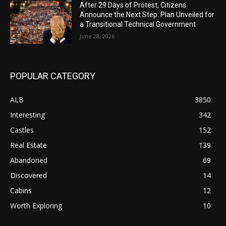
After 29 Days of Protest, Citizens
Announce the Next Step: Plan Unveiled for
a Transitional Technical Government
June 28, 2026
POPULAR CATEGORY
ALB
3850
Interesting
342
Castles
152
Real Estate
139
Abandoned
69
Discovered
14
Cabins
12
Worth Exploring
10