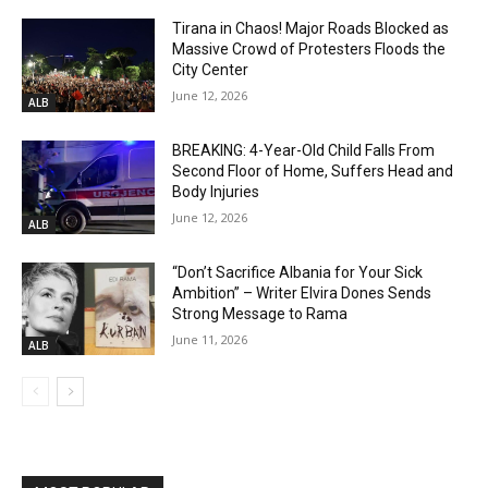
Tirana in Chaos! Major Roads Blocked as
Massive Crowd of Protesters Floods the
City Center
June 12, 2026
ALB
BREAKING: 4-Year-Old Child Falls From
Second Floor of Home, Suffers Head and
Body Injuries
June 12, 2026
ALB
“Don’t Sacrifice Albania for Your Sick
Ambition” – Writer Elvira Dones Sends
Strong Message to Rama
June 11, 2026
ALB