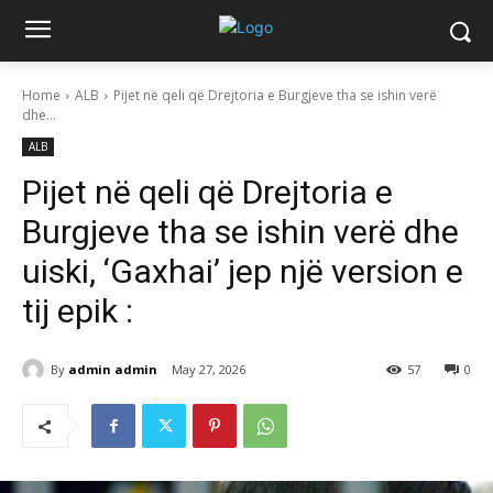
Home
ALB
Pijet në qeli që Drejtoria e Burgjeve tha se ishin verë
dhe...
ALB
Pijet në qeli që Drejtoria e
Burgjeve tha se ishin verë dhe
uiski, ‘Gaxhai’ jep një version e
tij epik :
By
admin admin
May 27, 2026
57
0