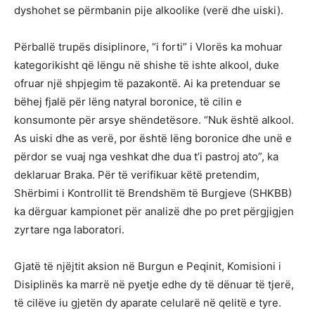
dyshohet se përmbanin pije alkoolike (verë dhe uiski).
Përballë trupës disiplinore, “i forti” i Vlorës ka mohuar
kategorikisht që lëngu në shishe të ishte alkool, duke
ofruar një shpjegim të pazakontë. Ai ka pretenduar se
bëhej fjalë për lëng natyral boronice, të cilin e
konsumonte për arsye shëndetësore. “Nuk është alkool.
As uiski dhe as verë, por është lëng boronice dhe unë e
përdor se vuaj nga veshkat dhe dua t’i pastroj ato”, ka
deklaruar Braka. Për të verifikuar këtë pretendim,
Shërbimi i Kontrollit të Brendshëm të Burgjeve (SHKBB)
ka dërguar kampionet për analizë dhe po pret përgjigjen
zyrtare nga laboratori.
Gjatë të njëjtit aksion në Burgun e Peqinit, Komisioni i
Disiplinës ka marrë në pyetje edhe dy të dënuar të tjerë,
të cilëve iu gjetën dy aparate celularë në qelitë e tyre.