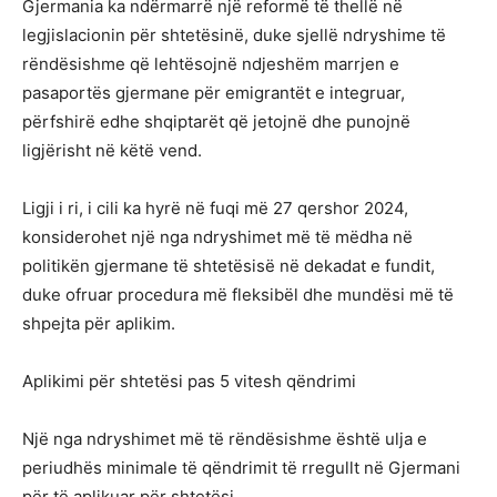
Gjermania ka ndërmarrë një reformë të thellë në
legjislacionin për shtetësinë, duke sjellë ndryshime të
rëndësishme që lehtësojnë ndjeshëm marrjen e
pasaportës gjermane për emigrantët e integruar,
përfshirë edhe shqiptarët që jetojnë dhe punojnë
ligjërisht në këtë vend.
Ligji i ri, i cili ka hyrë në fuqi më 27 qershor 2024,
konsiderohet një nga ndryshimet më të mëdha në
politikën gjermane të shtetësisë në dekadat e fundit,
duke ofruar procedura më fleksibël dhe mundësi më të
shpejta për aplikim.
Aplikimi për shtetësi pas 5 vitesh qëndrimi
Një nga ndryshimet më të rëndësishme është ulja e
periudhës minimale të qëndrimit të rregullt në Gjermani
për të aplikuar për shtetësi.