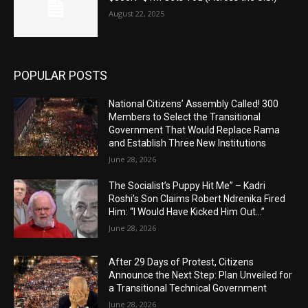
August 22, 2025
POPULAR POSTS
National Citizens’ Assembly Called! 300
Members to Select the Transitional
Government That Would Replace Rama
and Establish Three New Institutions
June 28, 2026
The Socialist’s Puppy Hit Me” – Kadri
Roshi’s Son Claims Robert Ndrenika Fired
Him: “I Would Have Kicked Him Out…”
June 28, 2026
After 29 Days of Protest, Citizens
Announce the Next Step: Plan Unveiled for
a Transitional Technical Government
June 28, 2026