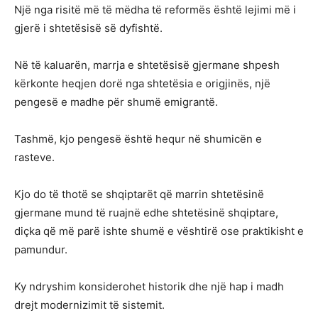
Një nga risitë më të mëdha të reformës është lejimi më i
gjerë i shtetësisë së dyfishtë.
Në të kaluarën, marrja e shtetësisë gjermane shpesh
kërkonte heqjen dorë nga shtetësia e origjinës, një
pengesë e madhe për shumë emigrantë.
Tashmë, kjo pengesë është hequr në shumicën e
rasteve.
Kjo do të thotë se shqiptarët që marrin shtetësinë
gjermane mund të ruajnë edhe shtetësinë shqiptare,
diçka që më parë ishte shumë e vështirë ose praktikisht e
pamundur.
Ky ndryshim konsiderohet historik dhe një hap i madh
drejt modernizimit të sistemit.