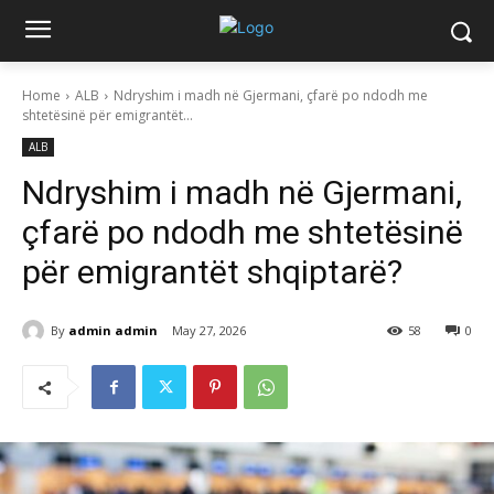
Home
ALB
Ndryshim i madh në Gjermani, çfarë po ndodh me
shtetësinë për emigrantët...
ALB
Ndryshim i madh në Gjermani,
çfarë po ndodh me shtetësinë
për emigrantët shqiptarë?
By
admin admin
May 27, 2026
58
0