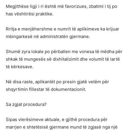
Megjithëse ligji i ri është më favorizues, zbatimi i tij po
has vështirësi praktike.
Rritja e menjëhershme e numrit të aplikimeve ka krijuar
mbingarkesë në administratën gjermane.
Shumë zyra lokale po përballen me vonesa të mëdha për
shkak të mungesës së dixhitalizimit dhe volumit të lartë
të kërkesave.
Në disa raste, aplikantët po presin gjatë vetëm për
shqyrtimin fillestar të dokumentacionit.
Sa zgjat procedura?
Sipas vlerësimeve aktuale, e gjithë procedura për
marrjen e shtetësisë gjermane mund të zgjasë nga një