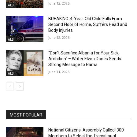
June 12, 2026
ALB
BREAKING: 4-Year-Old Child Falls From
Second Floor of Home, Suffers Head and
Body Injuries
June 12, 2026
ALB
“Don’t Sacrifice Albania for Your Sick
Ambition” – Writer Elvira Dones Sends
Strong Message to Rama
June 11, 2026
ALB
MOST POPULAR
National Citizens’ Assembly Called! 300
Members to Select the Transitional