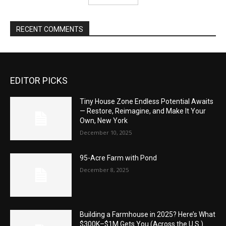
RECENT COMMENTS
EDITOR PICKS
Tiny House Zone Endless Potential Awaits
— Restore, Reimagine, and Make It Your
Own, New York
December 10, 2025
95-Acre Farm with Pond
December 8, 2025
Building a Farmhouse in 2025? Here’s What
$300K–$1M Gets You (Across the U.S.)