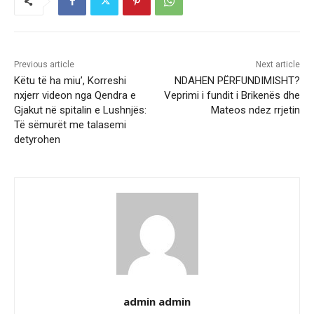
Previous article
Next article
Këtu të ha miu’, Korreshi
NDAHEN PËRFUNDIMISHT?
nxjerr videon nga Qendra e
Veprimi i fundit i Brikenës dhe
Gjakut në spitalin e Lushnjës:
Mateos ndez rrjetin
Të sëmurët me talasemi
detyrohen
admin admin