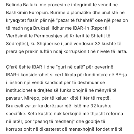
Belinda Balluku me procesin e integrimit të vendit në
Bashkimin Europian. Burime diplomatike dhe analistë në
kryeqytet flasin për një “pazar të fshehtë” ose një presion
të madh nga Brukseli lidhur me IBAR-in (Raporti i
Vlerësimit të Përmbushjes së Kriterit të Shtetit të
Sëdrejtës), ku Shqipërisë i janë vendosur 32 kushte të
prera që prekin luftën ndaj korrupsionit në nivele të larta.
Çfarë është IBAR-i dhe “guri në qafë” për qeverinë
IBAR-i konsiderohet si certifikata përfundimtare që BE-ja
i lëshon një vendi kandidat për të dëshmuar se
institucionet e drejtësisë funksionojnë në mënyrë të
pavarur. Mirëpo, për të kaluar këtë filtër të rreptë,
Brukseli zyrtar ka dorëzuar një listë me 32 kushte
specifike. Këto kushte nuk kërkojnë më thjesht reforma
në letër, por “peshq të mëdhenj” dhe goditje të
korrupsionit në dikasteret që menaxhojnë fondet më të