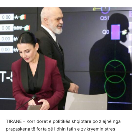
TIRANË – Korridoret e politikës shqiptare po ziejnë nga
prapaskena të forta që lidhin fatin e zv.kryeministres