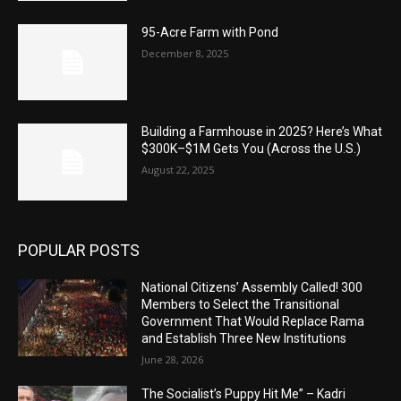
95-Acre Farm with Pond
December 8, 2025
Building a Farmhouse in 2025? Here’s What
$300K–$1M Gets You (Across the U.S.)
August 22, 2025
POPULAR POSTS
National Citizens’ Assembly Called! 300
Members to Select the Transitional
Government That Would Replace Rama
and Establish Three New Institutions
June 28, 2026
The Socialist’s Puppy Hit Me” – Kadri