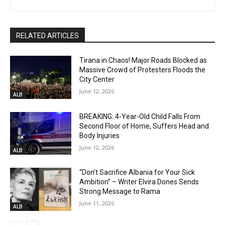
RELATED ARTICLES
Tirana in Chaos! Major Roads Blocked as
Massive Crowd of Protesters Floods the
City Center
June 12, 2026
ALB
BREAKING: 4-Year-Old Child Falls From
Second Floor of Home, Suffers Head and
Body Injuries
June 12, 2026
ALB
“Don’t Sacrifice Albania for Your Sick
Ambition” – Writer Elvira Dones Sends
Strong Message to Rama
June 11, 2026
ALB