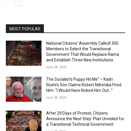
MOST POPULAR
National Citizens’ Assembly Called! 300
Members to Select the Transitional
Government That Would Replace Rama
and Establish Three New Institutions
June 28, 2026
The Socialist’s Puppy Hit Me” – Kadri
Roshi’s Son Claims Robert Ndrenika Fired
Him: “I Would Have Kicked Him Out…”
June 28, 2026
After 29 Days of Protest, Citizens
Announce the Next Step: Plan Unveiled for
a Transitional Technical Government