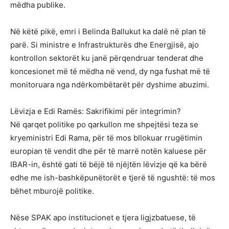
mëdha publike.
Në këtë pikë, emri i Belinda Ballukut ka dalë në plan të
parë. Si ministre e Infrastrukturës dhe Energjisë, ajo
kontrollon sektorët ku janë përqendruar tenderat dhe
koncesionet më të mëdha në vend, dy nga fushat më të
monitoruara nga ndërkombëtarët për dyshime abuzimi.
Lëvizja e Edi Ramës: Sakrifikimi për integrimin?
Në qarqet politike po qarkullon me shpejtësi teza se
kryeministri Edi Rama, për të mos bllokuar rrugëtimin
europian të vendit dhe për të marrë notën kaluese për
IBAR-in, është gati të bëjë të njëjtën lëvizje që ka bërë
edhe me ish-bashkëpunëtorët e tjerë të ngushtë: të mos
bëhet mburojë politike.
Nëse SPAK apo institucionet e tjera ligjzbatuese, të