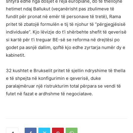
shtyra edhe nga dosjet e reja europiane, do të thellojnë
hetimet ndaj Ballukut (veçanërisht pas zbulimeve të
fundit për pronat në emër të personave të tretë), Rama
pritet të zbatojë formulën e tij të njohur të “përgjegjësisë
individuale”. Kjo lëvizje do t’i shërbehte shefit të qeverisë
si kartë për t’i treguar BE-së se reforma në drejtësi po
godet pa asnjë dallim, qoftë kjo edhe zyrtarja numër dy e
kabinetit.
32 kushtet e Brukselit pritet të sjellin ndryshime të thella
e të shpejta në konfigurimin e qeverisë, duke
paralajmëruar një ristrukturim total përpara se vendi të
futet në fazat e ardhshme të negociatave.