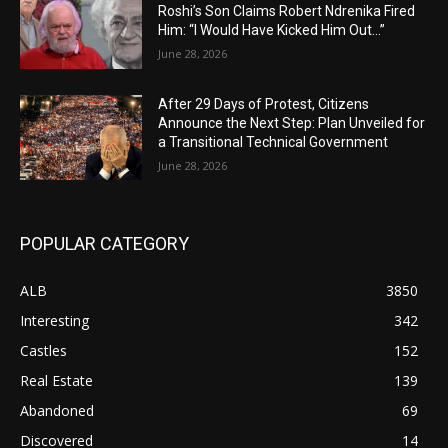
Roshi’s Son Claims Robert Ndrenika Fired
Him: “I Would Have Kicked Him Out…”
June 28, 2026
After 29 Days of Protest, Citizens
Announce the Next Step: Plan Unveiled for
a Transitional Technical Government
June 28, 2026
POPULAR CATEGORY
ALB
3850
Interesting
342
Castles
152
Real Estate
139
Abandoned
69
Discovered
14