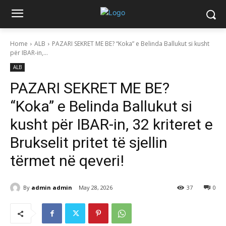
Home
ALB
PAZARI SEKRET ME BE? “Koka” e Belinda Ballukut si kusht
për IBAR-in,...
ALB
PAZARI SEKRET ME BE?
“Koka” e Belinda Ballukut si
kusht për IBAR-in, 32 kriteret e
Brukselit pritet të sjellin
tërmet në qeveri!
By
admin admin
May 28, 2026
37
0