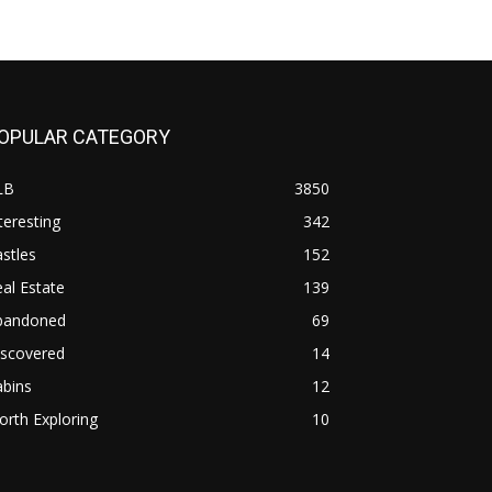
OPULAR CATEGORY
LB
3850
teresting
342
stles
152
al Estate
139
bandoned
69
iscovered
14
abins
12
rth Exploring
10