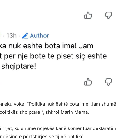
 pa ekuivoke. “Politika nuk është bota ime! Jam shumë
e politikës shqiptare!”, shkroi Marin Mema.
ë rrjet, ku shumë ndjekës kanë komentuar deklaratën
sinë e përfshirjes së tij në politikë.