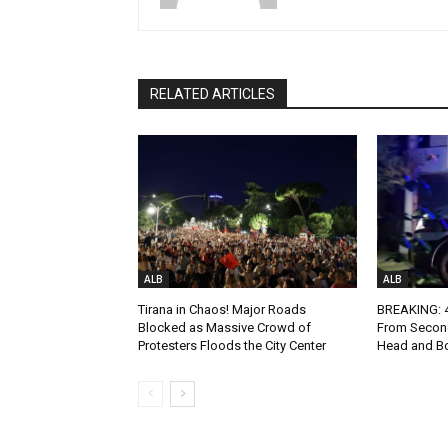
RELATED ARTICLES
ALB
ALB
Tirana in Chaos! Major Roads
BREAKING: 4-
Blocked as Massive Crowd of
From Second
Protesters Floods the City Center
Head and Bo