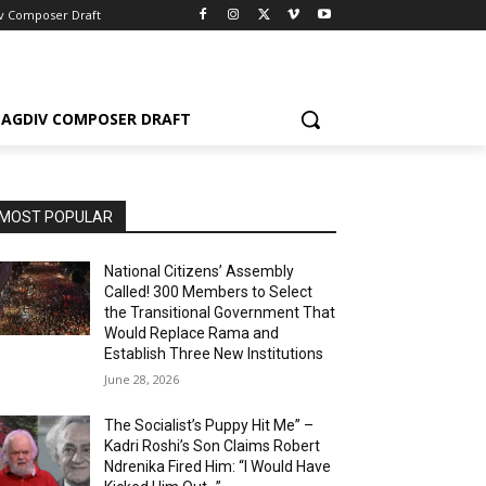
v Composer Draft
AGDIV COMPOSER DRAFT
MOST POPULAR
National Citizens’ Assembly
Called! 300 Members to Select
the Transitional Government That
Would Replace Rama and
Establish Three New Institutions
June 28, 2026
The Socialist’s Puppy Hit Me” –
Kadri Roshi’s Son Claims Robert
Ndrenika Fired Him: “I Would Have