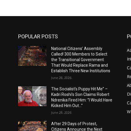
POPULAR POSTS
P
National Citizens’ Assembly
A
Called! 300 Members to Select
In
the Transitional Government
That Would Replace Rama and
Ca
Establish Three New Institutions
Re
June 28, 2026
A
The Socialist’s Puppy Hit Me” –
D
Kadri Roshi’s Son Claims Robert
Ndrenika Fired Him: “I Would Have
C
Kicked Him Out…”
Wo
June 28, 2026
After 29 Days of Protest,
Citizens Announce the Next