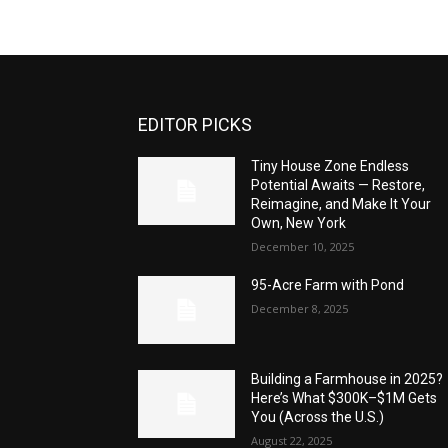
EDITOR PICKS
Tiny House Zone Endless
Potential Awaits — Restore,
Reimagine, and Make It Your
Own, New York
December 10, 2025
95-Acre Farm with Pond
December 8, 2025
Building a Farmhouse in 2025?
Here’s What $300K–$1M Gets
You (Across the U.S.)
August 22, 2025