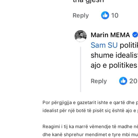
Por përgjigjja e gazetarit ishte e qartë dhe
idealist për një botë të pisët siç është ajo 
Reagimi i tij ka marrë vëmendje të madhe n
dhe kanë shprehur mendimet e tyre mbi mundë