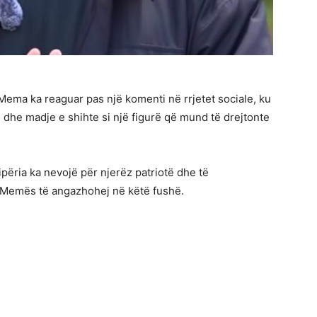
Mema ka reaguar pas një komenti në rrjetet sociale, ku
ë dhe madje e shihte si një figurë që mund të drejtonte
përia ka nevojë për njerëz patriotë dhe të
je Memës të angazhohej në këtë fushë.