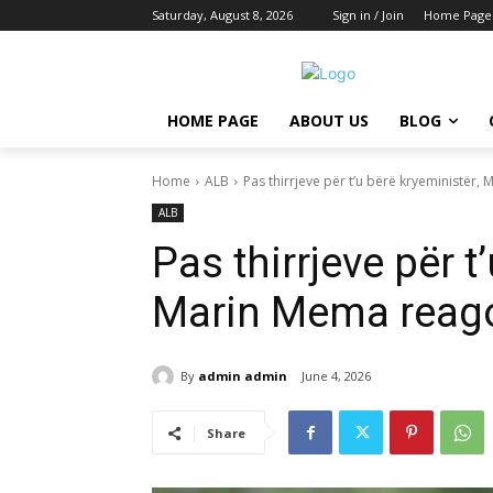
Saturday, August 8, 2026
Sign in / Join
Home Page
HOME PAGE
ABOUT US
BLOG
Home
ALB
Pas thirrjeve për t’u bërë kryeministër,
ALB
Pas thirrjeve për t
Marin Mema reago
By
admin admin
June 4, 2026
Share