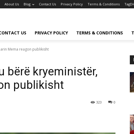
About Us
Blog
Contact Us
Privacy Policy
Terms & Conditions
TagDi
CONTACT US
PRIVACY POLICY
TERMS & CONDITIONS
T
 Marin Mema reagon publikisht
’u bërë kryeministër,
n publikisht
323
0