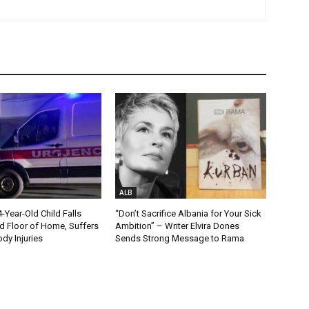
ALB
Year-Old Child Falls
“Don’t Sacrifice Albania for Your Sick
 Floor of Home, Suffers
Ambition” – Writer Elvira Dones
dy Injuries
Sends Strong Message to Rama