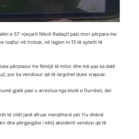
jalën e 57-vjeçarit Nikoll Radaçit pasi mori përpara me
ke luajtur në trotuar, në lagjen nr.15 të qytetit të
duke përplasur tre fëmijë të mitur dhe më pas ka dalë
kujt, por ka vendosur që të largohet duke vrapuar.
 shumë gjatë pasi u arrestua nga blutë e Durrësit, del
t të cilët janë afruar menjëherë për t’iu dhënë
i dhe përgjegjësi i këtij aksidenti vendosi që të