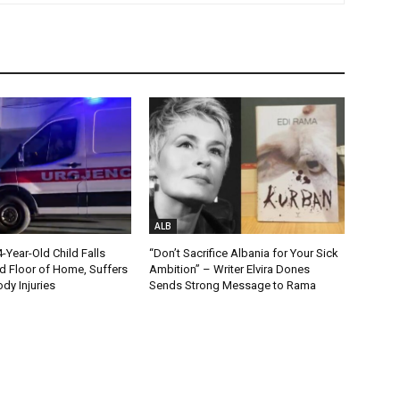
ALB
Year-Old Child Falls
“Don’t Sacrifice Albania for Your Sick
 Floor of Home, Suffers
Ambition” – Writer Elvira Dones
dy Injuries
Sends Strong Message to Rama