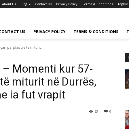
About Us
Blog
Contact Us
Privacy Policy
Terms & Conditions
TagDiv
CONTACT US
PRIVACY POLICY
TERMS & CONDITIONS
T
ri përplas tre të miturit...
” – Momenti kur 57-
 të miturit në Durrës,
 ia fut vrapit
53
0