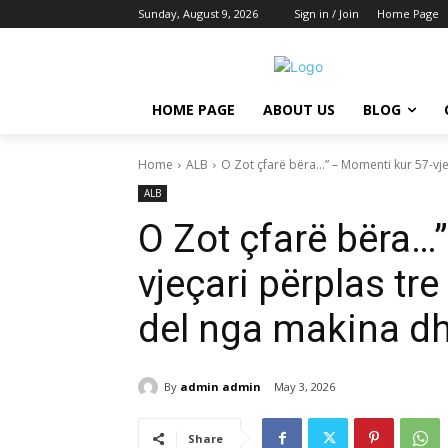
Sunday, August 9, 2026
Sign in / Join
Home Page
HOME PAGE
ABOUT US
BLOG
Home
ALB
O Zot çfarë bëra…” – Momenti kur 57-vjeça
ALB
O Zot çfarë bëra…
vjeçari përplas tre
del nga makina dhe
By
admin admin
May 3, 2026
Share