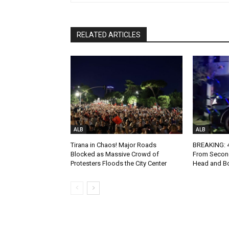
RELATED ARTICLES
ALB
ALB
Tirana in Chaos! Major Roads
BREAKING: 4-
Blocked as Massive Crowd of
From Second
Protesters Floods the City Center
Head and Bo