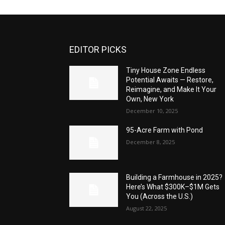
EDITOR PICKS
Tiny House Zone Endless
Potential Awaits — Restore,
Reimagine, and Make It Your
Own, New York
December 10, 2025
95-Acre Farm with Pond
December 8, 2025
Building a Farmhouse in 2025?
Here’s What $300K–$1M Gets
You (Across the U.S.)
August 22, 2025