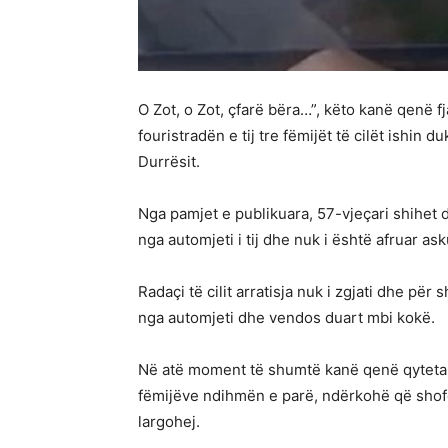
O Zot, o Zot, çfarë bëra…”, këto kanë qenë f
fouristradën e tij tre fëmijët të cilët ishin du
Durrësit.
Nga pamjet e publikuara, 57-vjeçari shihet 
nga automjeti i tij dhe nuk i është afruar as
Radaçi të cilit arratisja nuk i zgjati dhe për
nga automjeti dhe vendos duart mbi kokë.
Në atë moment të shumtë kanë qenë qytetarë
fëmijëve ndihmën e parë, ndërkohë që shofer
largohej.