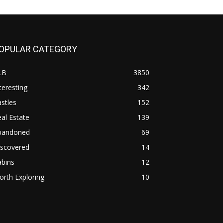
OPULAR CATEGORY
LB
3850
teresting
342
stles
152
al Estate
139
bandoned
69
iscovered
14
abins
12
rth Exploring
10