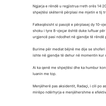
Ngjarja e rëndë u regjistrua rreth orës 14:20
shpejtësi skëterrë përplasi me mjetin e tij tre
Fatkeqësisht si pasojë e përplasej dy 10-vj
shoku i tyre 8-vjeçar është duke luftuar pë
urgjencë pasi ndodhet në gjendje të rëndë p
Burime për mediat bëjnë me dije se shoferi i
ishte në gjendje të dehur në momentin kur d
Ai ka qenë me shpejtësi dhe ka humbur kontro
luanin me top.
Menjëherë pas aksidentit, Radaçi, i cili po a
mirëpo ndërhyrja e menjëhershme e efektivëv