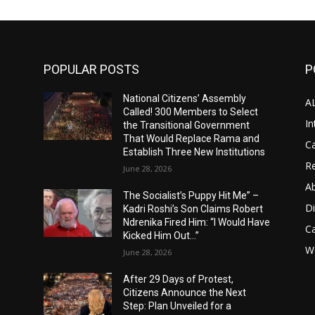
POPULAR POSTS
P
National Citizens’ Assembly
A
Called! 300 Members to Select
In
the Transitional Government
That Would Replace Rama and
Ca
Establish Three New Institutions
Re
June 28, 2026
A
The Socialist’s Puppy Hit Me” –
D
Kadri Roshi’s Son Claims Robert
Ndrenika Fired Him: “I Would Have
C
Kicked Him Out…”
Wo
June 28, 2026
After 29 Days of Protest,
Citizens Announce the Next
Step: Plan Unveiled for a