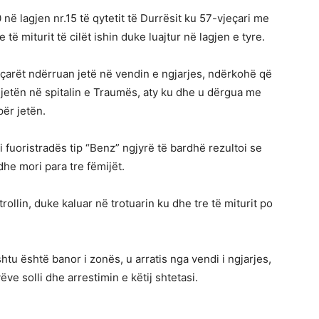
 në lagjen nr.15 të qytetit të Durrësit ku 57-vjeçari me
 të miturit të cilët ishin duke luajtur në lagjen e tyre.
eçarët ndërruan jetë në vendin e ngjarjes, ndërkohë që
r jetën në spitalin e Traumës, aty ku dhe u dërgua me
ër jetën.
 fuoristradës tip “Benz” ngjyrë të bardhë rezultoi se
he mori para tre fëmijët.
llin, duke kaluar në trotuarin ku dhe tre të miturit po
shtu është banor i zonës, u arratis nga vendi i ngjarjes,
e solli dhe arrestimin e këtij shtetasi.