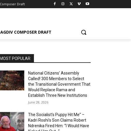
 Composer Draft
AGDIV COMPOSER DRAFT
MOST POPULAR
National Citizens’ Assembly
Called! 300 Members to Select
the Transitional Government That
Would Replace Rama and
Establish Three New Institutions
June 28, 2026
The Socialist’s Puppy Hit Me” –
Kadri Roshi’s Son Claims Robert
Ndrenika Fired Him: “I Would Have