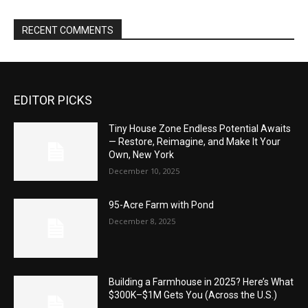
RECENT COMMENTS
EDITOR PICKS
Tiny House Zone Endless Potential Awaits
— Restore, Reimagine, and Make It Your
Own, New York
December 10, 2025
95-Acre Farm with Pond
December 8, 2025
Building a Farmhouse in 2025? Here’s What
$300K–$1M Gets You (Across the U.S.)