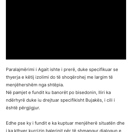
Paralajmërimi i Agait ishte i prerë, duke specifikuar se
thyerja e këtij izolimi do të shoqërohej me largim të
menjëhershëm nga shtëpia.
Në pamjet e fundit ku banorët po bisedonin, Iliri ka
ndërhyrë duke iu drejtuar specifikisht Bujakës, i cili i
është përgjigjur.
Edhe pse ky i fundit e ka kuptuar menjëherë situatën dhe
i ka kthyer kurrizin balerinit për të shmangur dialogun e