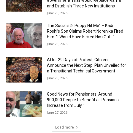
Government That Would Replace Rama
and Establish Three New Institutions
June 28, 2026
The Socialist’s Puppy Hit Me” – Kadri
Roshi’s Son Claims Robert Ndrenika Fired
Him: “I Would Have Kicked Him Out…”
June 28, 2026
After 29 Days of Protest, Citizens
Announce the Next Step: Plan Unveiled for
a Transitional Technical Government
June 28, 2026
Good News for Pensioners: Around
900,000 People to Benefit as Pensions
Increase from July 1
June 27, 2026
Load more