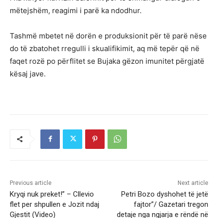
mëtejshëm, reagimi i parë ka ndodhur.
Tashmë mbetet në dorën e produksionit për të parë nëse
do të zbatohet rregulli i skualifikimit, aq më tepër që në
faqet rozë po përflitet se Bujaka gëzon imunitet përgjatë
kësaj jave.
Previous article
Next article
Kryqi nuk preket!” – Cllevio
Petri Bozo dyshohet të jetë
flet per shpullen e Jozit ndaj
fajtor”/ Gazetari tregon
Gjestit (Video)
detaje nga ngjarja e rëndë në