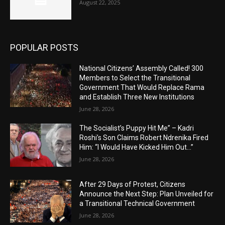
August 22, 2025
POPULAR POSTS
National Citizens’ Assembly Called! 300
Members to Select the Transitional
Government That Would Replace Rama
and Establish Three New Institutions
June 28, 2026
The Socialist’s Puppy Hit Me” – Kadri
Roshi’s Son Claims Robert Ndrenika Fired
Him: “I Would Have Kicked Him Out…”
June 28, 2026
After 29 Days of Protest, Citizens
Announce the Next Step: Plan Unveiled for
a Transitional Technical Government
June 28, 2026