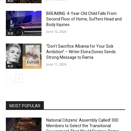
ALB
BREAKING: 4-Year-Old Child Falls From
Second Floor of Home, Suffers Head and
Body Injuries
June 12, 2026
ALB
“Don’t Sacrifice Albania for Your Sick
Ambition” – Writer Elvira Dones Sends
Strong Message to Rama
June 11, 2026
ALB
MOST POPULAR
National Citizens’ Assembly Called! 300
Members to Select the Transitional