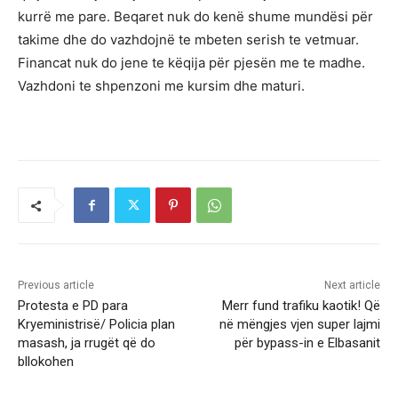
kurrë me pare. Beqaret nuk do kenë shume mundësi për
takime dhe do vazhdojnë te mbeten serish te vetmuar.
Financat nuk do jene te këqija për pjesën me te madhe.
Vazhdoni te shpenzoni me kursim dhe maturi.
Previous article
Next article
Protesta e PD para
Merr fund trafiku kaotik! Që
Kryeministrisë/ Policia plan
në mëngjes vjen super lajmi
masash, ja rrugët që do
për bypass-in e Elbasanit
bllokohen