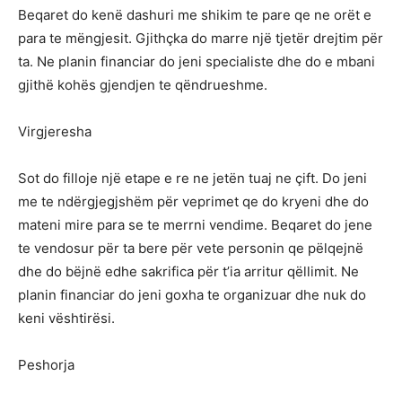
Beqaret do kenë dashuri me shikim te pare qe ne orët e
para te mëngjesit. Gjithçka do marre një tjetër drejtim për
ta. Ne planin financiar do jeni specialiste dhe do e mbani
gjithë kohës gjendjen te qëndrueshme.
Virgjeresha
Sot do filloje një etape e re ne jetën tuaj ne çift. Do jeni
me te ndërgjegjshëm për veprimet qe do kryeni dhe do
mateni mire para se te merrni vendime. Beqaret do jene
te vendosur për ta bere për vete personin qe pëlqejnë
dhe do bëjnë edhe sakrifica për t’ia arritur qëllimit. Ne
planin financiar do jeni goxha te organizuar dhe nuk do
keni vështirësi.
Peshorja