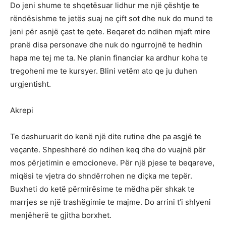
Do jeni shume te shqetësuar lidhur me një çështje te
rëndësishme te jetës suaj ne çift sot dhe nuk do mund te
jeni për asnjë çast te qete. Beqaret do ndihen mjaft mire
pranë disa personave dhe nuk do ngurrojnë te hedhin
hapa me tej me ta. Ne planin financiar ka ardhur koha te
tregoheni me te kursyer. Blini vetëm ato qe ju duhen
urgjentisht.
Akrepi
Te dashuruarit do kenë një dite rutine dhe pa asgjë te
veçante. Shpeshherë do ndihen keq dhe do vuajnë për
mos përjetimin e emocioneve. Për një pjese te beqareve,
miqësi te vjetra do shndërrohen ne diçka me tepër.
Buxheti do ketë përmirësime te mëdha për shkak te
marrjes se një trashëgimie te majme. Do arrini t’i shlyeni
menjëherë te gjitha borxhet.