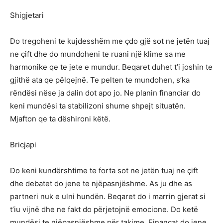
Shigjetari
Do tregoheni te kujdesshëm me çdo gjë sot ne jetën tuaj
ne çift dhe do mundoheni te ruani një klime sa me
harmonike qe te jete e mundur. Beqaret duhet t’i joshin te
gjithë ata qe pëlqejnë. Te pelten te mundohen, s’ka
rëndësi nëse ja dalin dot apo jo. Ne planin financiar do
keni mundësi ta stabilizoni shume shpejt situatën.
Mjafton qe ta dëshironi këtë.
Bricjapi
Do keni kundërshtime te forta sot ne jetën tuaj ne çift
dhe debatet do jene te njëpasnjëshme. As ju dhe as
partneri nuk e ulni hundën. Beqaret do i marrin gjerat si
t’iu vijnë dhe ne fakt do përjetojnë emocione. Do ketë
mundësi te njëpasnjëshme për takime. Financat do jene