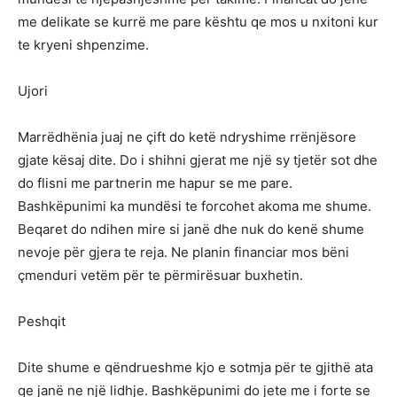
me delikate se kurrë me pare kështu qe mos u nxitoni kur
te kryeni shpenzime.
Ujori
Marrëdhënia juaj ne çift do ketë ndryshime rrënjësore
gjate kësaj dite. Do i shihni gjerat me një sy tjetër sot dhe
do flisni me partnerin me hapur se me pare.
Bashkëpunimi ka mundësi te forcohet akoma me shume.
Beqaret do ndihen mire si janë dhe nuk do kenë shume
nevoje për gjera te reja. Ne planin financiar mos bëni
çmenduri vetëm për te përmirësuar buxhetin.
Peshqit
Dite shume e qëndrueshme kjo e sotmja për te gjithë ata
qe janë ne një lidhje. Bashkëpunimi do jete me i forte se