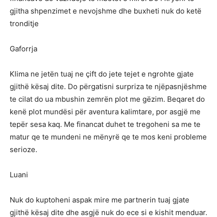
gjitha shpenzimet e nevojshme dhe buxheti nuk do ketë
tronditje
Gaforrja
Klima ne jetën tuaj ne çift do jete tejet e ngrohte gjate
gjithë kësaj dite. Do përgatisni surpriza te njëpasnjëshme
te cilat do ua mbushin zemrën plot me gëzim. Beqaret do
kenë plot mundësi për aventura kalimtare, por asgjë me
tepër sesa kaq. Me financat duhet te tregoheni sa me te
matur qe te mundeni ne mënyrë qe te mos keni probleme
serioze.
Luani
Nuk do kuptoheni aspak mire me partnerin tuaj gjate
gjithë kësaj dite dhe asgjë nuk do ece si e kishit menduar.