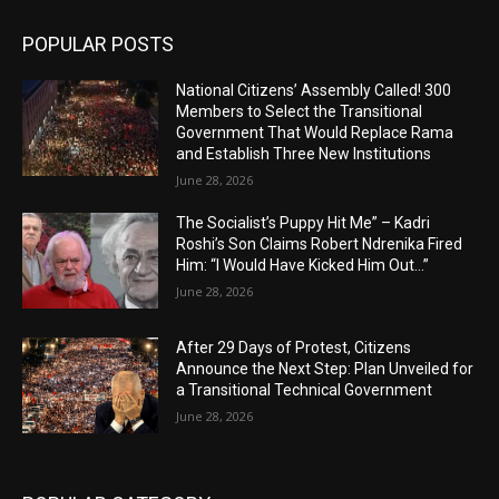
POPULAR POSTS
National Citizens’ Assembly Called! 300
Members to Select the Transitional
Government That Would Replace Rama
and Establish Three New Institutions
June 28, 2026
The Socialist’s Puppy Hit Me” – Kadri
Roshi’s Son Claims Robert Ndrenika Fired
Him: “I Would Have Kicked Him Out…”
June 28, 2026
After 29 Days of Protest, Citizens
Announce the Next Step: Plan Unveiled for
a Transitional Technical Government
June 28, 2026