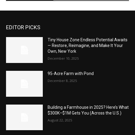
EDITOR PICKS
Tiny House Zone Endless Potential Awaits
— Restore, Reimagine, and Make It Your
Own, New York
December 10, 2025
95-Acre Farm with Pond
December 8, 2025
Building a Farmhouse in 2025? Here’s What
$300K–$1M Gets You (Across the U.S.)
August 22, 2025