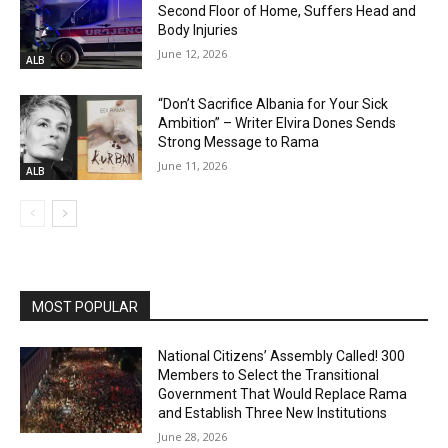
Second Floor of Home, Suffers Head and
Body Injuries
June 12, 2026
ALB
“Don’t Sacrifice Albania for Your Sick
Ambition” – Writer Elvira Dones Sends
Strong Message to Rama
June 11, 2026
ALB
MOST POPULAR
National Citizens’ Assembly Called! 300
Members to Select the Transitional
Government That Would Replace Rama
and Establish Three New Institutions
June 28, 2026