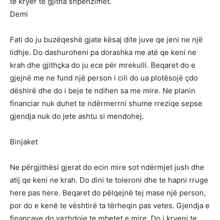
te kryer te gjitha shpenzimet.
Demi
Fati do ju buzëqeshë gjate kësaj dite juve qe jeni ne një
lidhje. Do dashuroheni pa dorashka me atë qe keni ne
krah dhe gjithçka do ju ece për mrekulli. Beqaret do e
gjejnë me ne fund një person i cili do ua plotësojë çdo
dëshirë dhe do i beje te ndihen sa me mire. Ne planin
financiar nuk duhet te ndërmerrni shume rreziqe sepse
gjendja nuk do jete ashtu si mendohej.
Binjaket
Ne përgjithësi gjerat do ecin mire sot ndërmjet jush dhe
atij qe keni ne krah. Do dini te toleroni dhe te hapni rruge
here pas here. Beqaret do pëlqejnë tej mase një person,
por do e kenë te vështirë ta tërheqin pas vetes. Gjendja e
financave do vazhdoje te mbetet e mire. Do i kryeni te