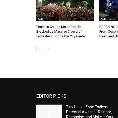
ALB
ALB
Tirana in Chaos! Major Roads
BREAKING: 4-
Blocked as Massive Crowd of
From Second
Protesters Floods the City Center
Head and Bo
EDITOR PICKS
Tiny House Zone Endless
Potential Awaits — Restore,
Reimagine, and Make It Your