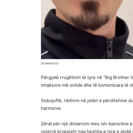
Screenshot
Përgjatë rrugëtimit të tyre në “Big Brother
miqësore më solide dhe të komentuara të s
Sidoqoftë, rikthimi në jetën e përditshme du
harmonie.
Zërat për një distancim mes ish-banorëve p
nxjerrë kryesisht nga heshtja e tyre e plotë 