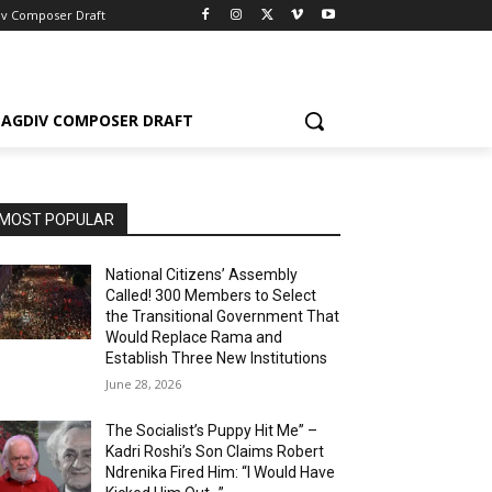
iv Composer Draft
AGDIV COMPOSER DRAFT
MOST POPULAR
National Citizens’ Assembly
Called! 300 Members to Select
the Transitional Government That
Would Replace Rama and
Establish Three New Institutions
June 28, 2026
The Socialist’s Puppy Hit Me” –
Kadri Roshi’s Son Claims Robert
Ndrenika Fired Him: “I Would Have