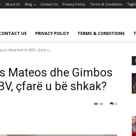
e
About Us
Blog
Contact Us
Privacy Policy
Terms & Conditions
TagD
CONTACT US
PRIVACY POLICY
TERMS & CONDITIONS
T
as mbarimit të BBV, çfarë u...
es Mateos dhe Gimbos
BV, çfarë u bë shkak?
60
0