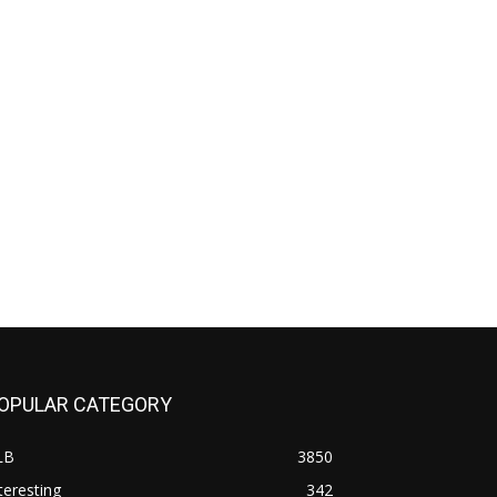
OPULAR CATEGORY
LB
3850
teresting
342