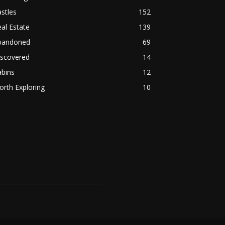
stles
152
al Estate
139
bandoned
69
iscovered
14
abins
12
rth Exploring
10