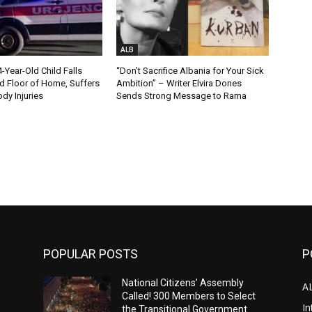
ALB
Year-Old Child Falls
“Don’t Sacrifice Albania for Your Sick
 Floor of Home, Suffers
Ambition” – Writer Elvira Dones
dy Injuries
Sends Strong Message to Rama
POPULAR POSTS
P
National Citizens’ Assembly
A
Called! 300 Members to Select
In
the Transitional Government