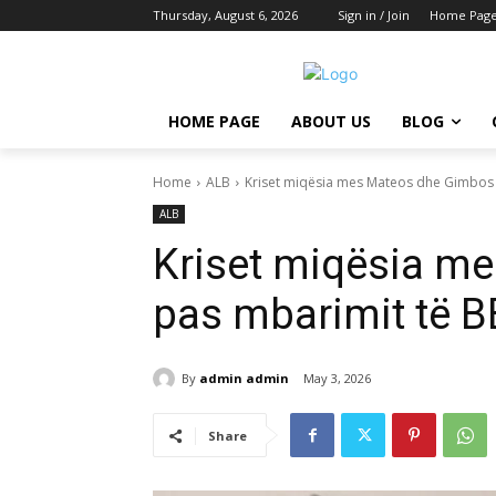
Thursday, August 6, 2026
Sign in / Join
Home Pag
HOME PAGE
ABOUT US
BLOG
Home
ALB
Kriset miqësia mes Mateos dhe Gimbos p
ALB
Kriset miqësia m
pas mbarimit të B
By
admin admin
May 3, 2026
Share