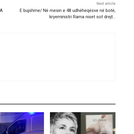
Next article
KA
E bujshme/ Në mesin e 48 udhëheqësve në botë,
kryeministri Rama niset sot drejt…