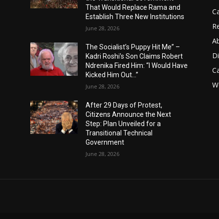
That Would Replace Rama and
Ca
Establish Three New Institutions
Re
June 28, 2026
A
The Socialist’s Puppy Hit Me” –
D
Kadri Roshi’s Son Claims Robert
Ndrenika Fired Him: “I Would Have
C
Kicked Him Out…”
Wo
June 28, 2026
After 29 Days of Protest,
Citizens Announce the Next
Step: Plan Unveiled for a
Transitional Technical
Government
June 28, 2026