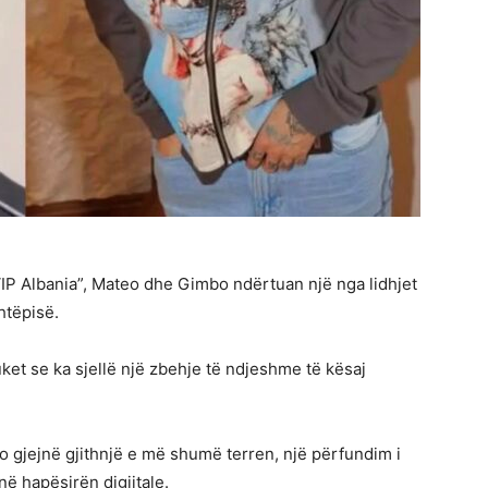
 VIP Albania”, Mateo dhe Gimbo ndërtuan një nga lidhjet
htëpisë.
ket se ka sjellë një zbehje të ndjeshme të kësaj
o gjejnë gjithnjë e më shumë terren, një përfundim i
në hapësirën digjitale.