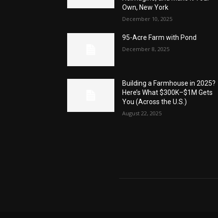
Own, New York
December 10, 2025
95-Acre Farm with Pond
December 8, 2025
Building a Farmhouse in 2025?
Here’s What $300K–$1M Gets
You (Across the U.S.)
August 22, 2025