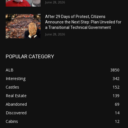
June 28, 2026
After 29 Days of Protest, Citizens
Announce the Next Step: Plan Unveiled for
a Transitional Technical Government
June 28, 2026
POPULAR CATEGORY
ALB
3850
Interesting
342
Castles
152
Real Estate
139
Abandoned
69
Discovered
14
Cabins
12