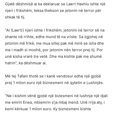
Gjatë dëshmisë ai ka deklaruar se Laert Haxhiu ishte një
njeri i frikshëm, teksa thekson se jetonin në terror për
shkak të tij.
“Ai (Laerti) njeri ishte i frikshëm, jetonim në terror së na
shante në rrihte, edhe mund të na vriste. Sa zgjohej në
jetonim më frikë, me mua sillej pak më mirë se isha dhe
me i madh si moshë, por jetonim nën terror prej tij. Por
unë kisha vrarë tre vetë. Dhe ma kishte pak me shumë
hatrin”, ka dëshmuar ai.
Më tej Tafani thotë se i kanë vendosur edhe një gjobë
prej 1 milon euro një biznesmeni në qytetin e Lushnjës.
“Ne i kishim vënë gjobë një bizesmeni në lushnje një djali
me emrin Enea, mbiemrin s’ja mbaj mend. Unë rrija aty, i
kemi kërkuar 1 milon euro. Ky biznesmeni kishte