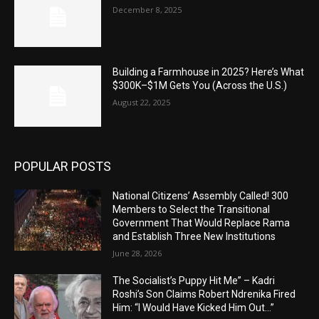
December 8, 2025
Building a Farmhouse in 2025? Here’s What
$300K–$1M Gets You (Across the U.S.)
August 22, 2025
POPULAR POSTS
National Citizens’ Assembly Called! 300
Members to Select the Transitional
Government That Would Replace Rama
and Establish Three New Institutions
June 28, 2026
The Socialist’s Puppy Hit Me” – Kadri
Roshi’s Son Claims Robert Ndrenika Fired
Him: “I Would Have Kicked Him Out…”