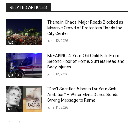
RELATED ARTICLES
Tirana in Chaos! Major Roads Blocked as
Massive Crowd of Protesters Floods the
City Center
June 12, 2026
ALB
BREAKING: 4-Year-Old Child Falls From
Second Floor of Home, Suffers Head and
Body Injuries
June 12, 2026
ALB
“Don’t Sacrifice Albania for Your Sick
Ambition” – Writer Elvira Dones Sends
Strong Message to Rama
June 11, 2026
ALB