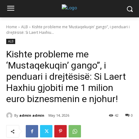
Home
ALB
Kishte probleme me ‘Mustaqekuqin’ gango”, i penduari i
drejtësisë: Si Laert Haxhiu...
ALB
Kishte probleme me
‘Mustaqekuqin’ gango”, i
penduari i drejtësisë: Si Laert
Haxhiu gjobiti me 1 milion
euro biznesmenin e njohur!
By
admin admin
May 14, 2026
42
0