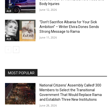
Body Injuries
June 12, 2026
ALB
“Don’t Sacrifice Albania for Your Sick
Ambition” – Writer Elvira Dones Sends
Strong Message to Rama
June 11, 2026
ALB
MOST POPULAR
National Citizens’ Assembly Called! 300
Members to Select the Transitional
Government That Would Replace Rama
and Establish Three New Institutions
June 28, 2026