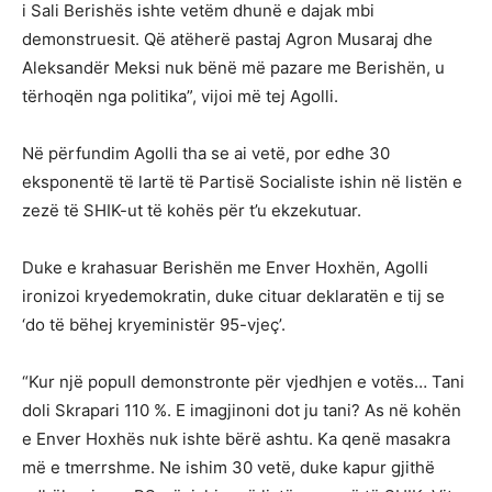
i Sali Berishës ishte vetëm dhunë e dajak mbi
demonstruesit. Që atëherë pastaj Agron Musaraj dhe
Aleksandër Meksi nuk bënë më pazare me Berishën, u
tërhoqën nga politika”, vijoi më tej Agolli.
Në përfundim Agolli tha se ai vetë, por edhe 30
eksponentë të lartë të Partisë Socialiste ishin në listën e
zezë të SHIK-ut të kohës për t’u ekzekutuar.
Duke e krahasuar Berishën me Enver Hoxhën, Agolli
ironizoi kryedemokratin, duke cituar deklaratën e tij se
‘do të bëhej kryeministër 95-vjeç’.
“Kur një popull demonstronte për vjedhjen e votës… Tani
doli Skrapari 110 %. E imagjinoni dot ju tani? As në kohën
e Enver Hoxhës nuk ishte bërë ashtu. Ka qenë masakra
më e tmerrshme. Ne ishim 30 vetë, duke kapur gjithë