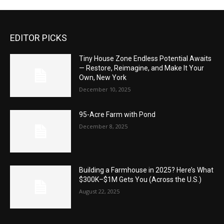
EDITOR PICKS
Tiny House Zone Endless Potential Awaits
— Restore, Reimagine, and Make It Your
Own, New York
December 10, 2025
95-Acre Farm with Pond
December 8, 2025
Building a Farmhouse in 2025? Here’s What
$300K–$1M Gets You (Across the U.S.)
August 22, 2025