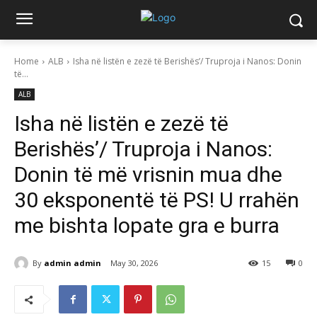
Home
ALB
Isha në listën e zezë të Berishës’/ Truproja i Nanos: Donin
të...
ALB
Isha në listën e zezë të
Berishës’/ Truproja i Nanos:
Donin të më vrisnin mua dhe
30 eksponentë të PS! U rrahën
me bishta lopate gra e burra
By
admin admin
May 30, 2026
15
0