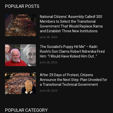
POPULAR POSTS
National Citizens’ Assembly Called! 300
Members to Select the Transitional
Government That Would Replace Rama
and Establish Three New Institutions
June 28, 2026
The Socialist’s Puppy Hit Me” – Kadri
Roshi’s Son Claims Robert Ndrenika Fired
Him: “I Would Have Kicked Him Out…”
June 28, 2026
After 29 Days of Protest, Citizens
Announce the Next Step: Plan Unveiled for
a Transitional Technical Government
June 28, 2026
POPULAR CATEGORY