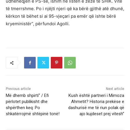
udhëheqjen e PS-së, ishim në listën e zezë të SHIK. Vite
të tmerrshme. Po i njëjti njeri që ka bërë gjithë atë dhunë,
kërkon të bëhet si ai 95-vjeçari pa emër që ishte bërë
kryeministër”, përfundoi Agolli.
Previous article
Next article
Më dhemb shpirti” / Efi
Kush është partneri i Mimoza
përlotet publikisht dhe
Ahmetit? Historia prekëse e
shpërthen keq: Po
dashurisë me të riun polak që
shkatërrojmë shtëpinë tonë!
ajo kujdeset prej vitesh”