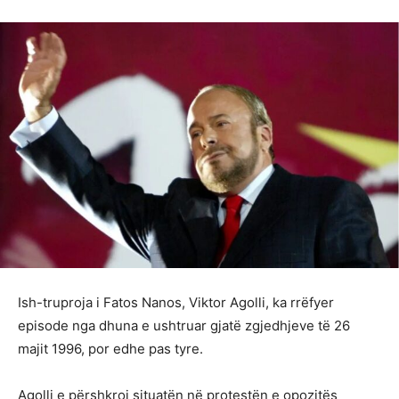
Ish-truproja i Fatos Nanos, Viktor Agolli, ka rrëfyer
episode nga dhuna e ushtruar gjatë zgjedhjeve të 26
majit 1996, por edhe pas tyre.
Agolli e përshkroi situatën në protestën e opozitës