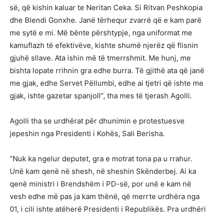
së, që kishin kaluar te Neritan Ceka. Si Ritvan Peshkopia
dhe Blendi Gonxhe. Janë tërhequr zvarrë që e kam parë
me sytë e mi. Më bënte përshtypje, nga uniformat me
kamuflazh të efektivëve, kishte shumë njerëz që flisnin
gjuhë sllave. Ata ishin më të tmerrshmit. Me hunj, me
bishta lopate rrihnin gra edhe burra. Të gjithë ata që janë
me gjak, edhe Servet Pëllumbi, edhe ai tjetri që ishte me
gjak, ishte gazetar spanjoll”, tha mes të tjerash Agolli.
Agolli tha se urdhërat për dhunimin e protestuesve
jepeshin nga Presidenti i Kohës, Sali Berisha.
“Nuk ka ngelur deputet, gra e motrat tona pa u rrahur.
Unë kam qenë në shesh, në sheshin Skënderbej. Ai ka
qenë ministri i Brendshëm i PD-së, por unë e kam në
vesh edhe më pas ja kam thënë, që merrte urdhëra nga
01, i cili ishte atëherë Presidenti i Republikës. Pra urdhëri