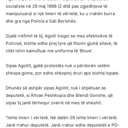
socialiste në 28 maj 1998 (2 ditë pas zgjedhjeve të
manipuluara) si një tmerr të vërtetë, ku u rrahën burra
dhe gra nga Policia e Sali Berishës.
Gjatë rrëfimit të tij, Agolli tregoi se mes efektivëve të
Policisë, kishte edhe prej tyre që flisnin gjuhë sllave, të
cilët ishin kamufluar me uniforma të ‘Bluve’.
Sipas Agollit, gjatë protestës nuk u përdorën vetëm
shkopa gome, por edhe shkopinj druri apo bishta lopate.
Dhunës së ashpër sipas Agollit, nuk i shpëtuan as
deputetë, si Ritvan Peshkopia dhe Blendi Gonxhe, që
sipas tij janë tërhequr zvarrë në mes të sheshit.
“Ishte tmerr i vërtetë. Në datën 28 ishte tmerr i vërtetë.
Janë rrahur deputetë. Janë rrahur edhe deputetët e PD-