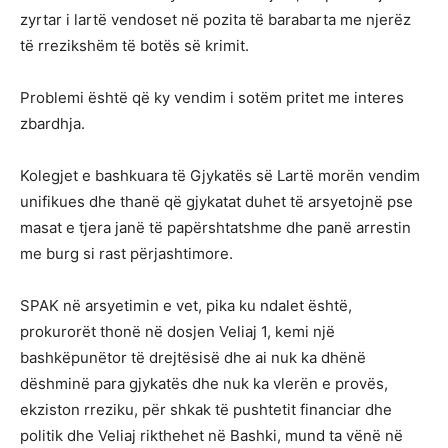
zyrtar i lartë vendoset në pozita të barabarta me njerëz
të rrezikshëm të botës së krimit.
Problemi është që ky vendim i sotëm pritet me interes
zbardhja.
Kolegjet e bashkuara të Gjykatës së Lartë morën vendim
unifikues dhe thanë që gjykatat duhet të arsyetojnë pse
masat e tjera janë të papërshtatshme dhe panë arrestin
me burg si rast përjashtimore.
SPAK në arsyetimin e vet, pika ku ndalet është,
prokurorët thonë në dosjen Veliaj 1, kemi një
bashkëpunëtor të drejtësisë dhe ai nuk ka dhënë
dëshminë para gjykatës dhe nuk ka vlerën e provës,
ekziston rreziku, për shkak të pushtetit financiar dhe
politik dhe Veliaj rikthehet në Bashki, mund ta vënë në