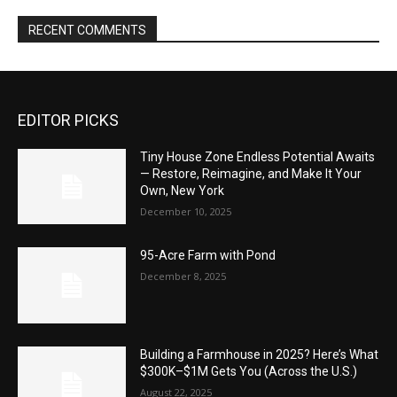
RECENT COMMENTS
EDITOR PICKS
Tiny House Zone Endless Potential Awaits
— Restore, Reimagine, and Make It Your
Own, New York
December 10, 2025
95-Acre Farm with Pond
December 8, 2025
Building a Farmhouse in 2025? Here’s What
$300K–$1M Gets You (Across the U.S.)
August 22, 2025