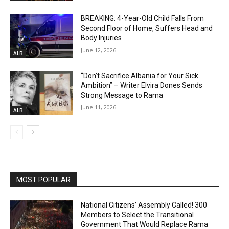
BREAKING: 4-Year-Old Child Falls From
Second Floor of Home, Suffers Head and
Body Injuries
June 12, 2026
ALB
“Don’t Sacrifice Albania for Your Sick
Ambition” – Writer Elvira Dones Sends
Strong Message to Rama
June 11, 2026
ALB
MOST POPULAR
National Citizens’ Assembly Called! 300
Members to Select the Transitional
Government That Would Replace Rama