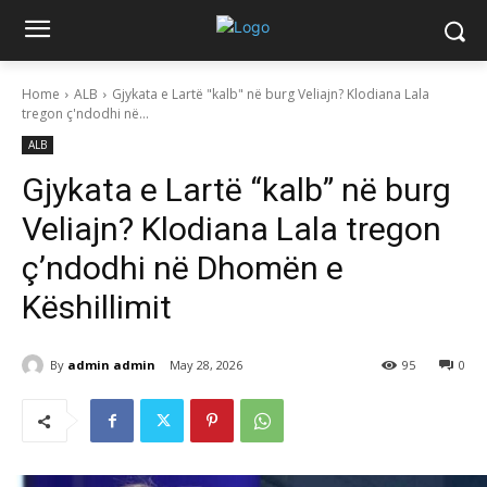
Home
ALB
Gjykata e Lartë "kalb" në burg Veliajn? Klodiana Lala
tregon ç'ndodhi në...
ALB
Gjykata e Lartë “kalb” në burg
Veliajn? Klodiana Lala tregon
ç’ndodhi në Dhomën e
Këshillimit
By
admin admin
May 28, 2026
95
0