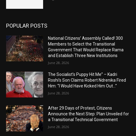
POPULAR POSTS
National Citizens’ Assembly Called! 300
Members to Select the Transitional
Government That Would Replace Rama
and Establish Three New Institutions
June 28, 2026
The Socialist’s Puppy Hit Me” – Kadri
Roshi’s Son Claims Robert Ndrenika Fired
Him: “I Would Have Kicked Him Out…”
June 28, 2026
After 29 Days of Protest, Citizens
Announce the Next Step: Plan Unveiled for
a Transitional Technical Government
June 28, 2026