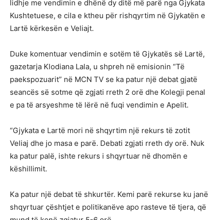
lidhje me vendimin e dhënë dy ditë më parë nga Gjykata
Kushtetuese, e cila e ktheu për rishqyrtim në Gjykatën e
Lartë kërkesën e Veliajt.
Duke komentuar vendimin e sotëm të Gjykatës së Lartë,
gazetarja Klodiana Lala, u shpreh në emisionin “Të
paekspozuarit” në MCN TV se ka patur një debat gjatë
seancës së sotme që zgjati rreth 2 orë dhe Kolegji penal
e pa të arsyeshme të lërë në fuqi vendimin e Apelit.
“Gjykata e Lartë mori në shqyrtim një rekurs të zotit
Veliaj dhe jo masa e parë. Debati zgjati rreth dy orë. Nuk
ka patur palë, ishte rekurs i shqyrtuar në dhomën e
këshillimit.
Ka patur një debat të shkurtër. Kemi parë rekurse ku janë
shqyrtuar çështjet e politikanëve apo rasteve të tjera, që
mund të kenë zgjatur 5-6 orë.