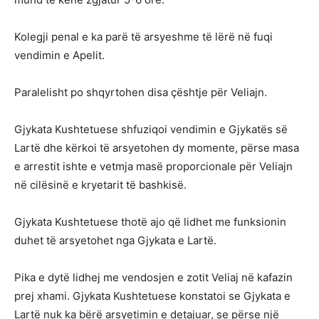
Kolegji penal e ka parë të arsyeshme të lërë në fuqi
vendimin e Apelit.
Paralelisht po shqyrtohen disa çështje për Veliajn.
Gjykata Kushtetuese shfuziqoi vendimin e Gjykatës së
Lartë dhe kërkoi të arsyetohen dy momente, përse masa
e arrestit ishte e vetmja masë proporcionale për Veliajn
në cilësinë e kryetarit të bashkisë.
Gjykata Kushtetuese thotë ajo që lidhet me funksionin
duhet të arsyetohet nga Gjykata e Lartë.
Pika e dytë lidhej me vendosjen e zotit Veliaj në kafazin
prej xhami. Gjykata Kushtetuese konstatoi se Gjykata e
Lartë nuk ka bërë arsyetimin e detajuar, se përse një