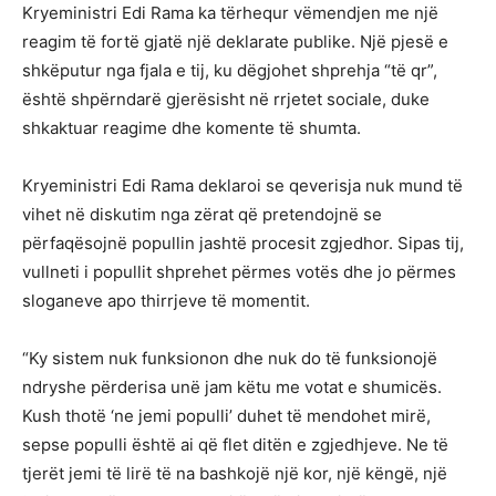
Kryeministri Edi Rama ka tërhequr vëmendjen me një
reagim të fortë gjatë një deklarate publike. Një pjesë e
shkëputur nga fjala e tij, ku dëgjohet shprehja “të qr”,
është shpërndarë gjerësisht në rrjetet sociale, duke
shkaktuar reagime dhe komente të shumta.
Kryeministri Edi Rama deklaroi se qeverisja nuk mund të
vihet në diskutim nga zërat që pretendojnë se
përfaqësojnë popullin jashtë procesit zgjedhor. Sipas tij,
vullneti i popullit shprehet përmes votës dhe jo përmes
sloganeve apo thirrjeve të momentit.
“Ky sistem nuk funksionon dhe nuk do të funksionojë
ndryshe përderisa unë jam këtu me votat e shumicës.
Kush thotë ‘ne jemi populli’ duhet të mendohet mirë,
sepse populli është ai që flet ditën e zgjedhjeve. Ne të
tjerët jemi të lirë të na bashkojë një kor, një këngë, një