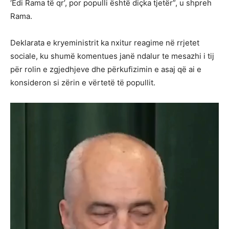
‘Edi Rama të qr’, por populli është diçka tjetër”, u shpreh
Rama.
Deklarata e kryeministrit ka nxitur reagime në rrjetet
sociale, ku shumë komentues janë ndalur te mesazhi i tij
për rolin e zgjedhjeve dhe përkufizimin e asaj që ai e
konsideron si zërin e vërtetë të popullit.