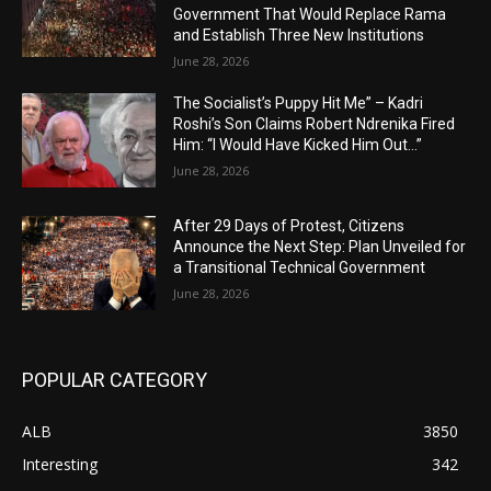
Government That Would Replace Rama
and Establish Three New Institutions
June 28, 2026
The Socialist’s Puppy Hit Me” – Kadri
Roshi’s Son Claims Robert Ndrenika Fired
Him: “I Would Have Kicked Him Out…”
June 28, 2026
After 29 Days of Protest, Citizens
Announce the Next Step: Plan Unveiled for
a Transitional Technical Government
June 28, 2026
POPULAR CATEGORY
ALB
3850
Interesting
342