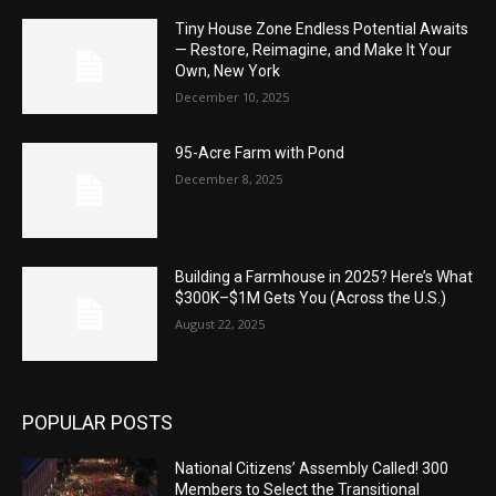
Tiny House Zone Endless Potential Awaits
— Restore, Reimagine, and Make It Your
Own, New York
December 10, 2025
95-Acre Farm with Pond
December 8, 2025
Building a Farmhouse in 2025? Here’s What
$300K–$1M Gets You (Across the U.S.)
August 22, 2025
POPULAR POSTS
National Citizens’ Assembly Called! 300
Members to Select the Transitional