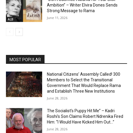
Ambition” – Writer Elvira Dones Sends
Strong Message to Rama
June 11, 2026
ALB
MOST POPULAR
National Citizens’ Assembly Called! 300
Members to Select the Transitional
Government That Would Replace Rama
and Establish Three New Institutions
June 28, 2026
The Socialist’s Puppy Hit Me” – Kadri
Roshi’s Son Claims Robert Ndrenika Fired
Him: “I Would Have Kicked Him Out…”
June 28, 2026