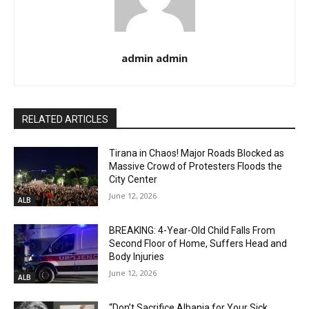
admin admin
RELATED ARTICLES
Tirana in Chaos! Major Roads Blocked as
Massive Crowd of Protesters Floods the
City Center
June 12, 2026
ALB
BREAKING: 4-Year-Old Child Falls From
Second Floor of Home, Suffers Head and
Body Injuries
June 12, 2026
ALB
“Don’t Sacrifice Albania for Your Sick