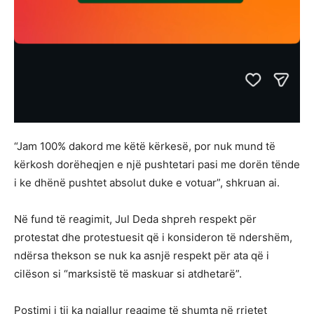
“Jam 100% dakord me këtë kërkesë, por nuk mund të
kërkosh dorëheqjen e një pushtetari pasi me dorën tënde
i ke dhënë pushtet absolut duke e votuar”, shkruan ai.
Në fund të reagimit, Jul Deda shpreh respekt për
protestat dhe protestuesit që i konsideron të ndershëm,
ndërsa thekson se nuk ka asnjë respekt për ata që i
cilëson si “marksistë të maskuar si atdhetarë”.
Postimi i tij ka ngjallur reagime të shumta në rrjetet