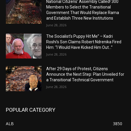
National Citizens’ Assembly Called! 300
Members to Select the Transitional
Government That Would Replace Rama
and Establish Three New Institutions
June 28, 2026
The Socialist’s Puppy Hit Me” – Kadri
Roshi’s Son Claims Robert Ndrenika Fired
Him: “I Would Have Kicked Him Out…”
June 28, 2026
After 29 Days of Protest, Citizens
Announce the Next Step: Plan Unveiled for
a Transitional Technical Government
June 28, 2026
POPULAR CATEGORY
ALB
3850