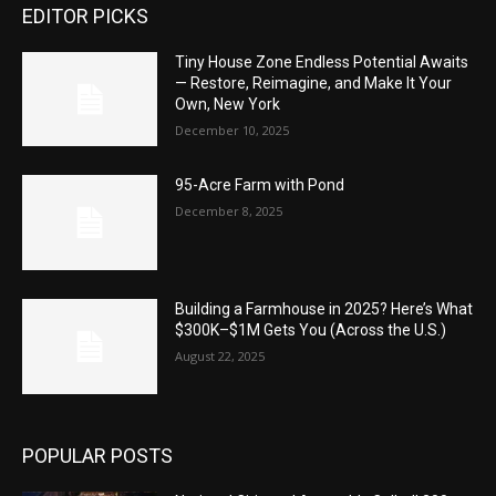
EDITOR PICKS
Tiny House Zone Endless Potential Awaits
— Restore, Reimagine, and Make It Your
Own, New York
December 10, 2025
95-Acre Farm with Pond
December 8, 2025
Building a Farmhouse in 2025? Here’s What
$300K–$1M Gets You (Across the U.S.)
August 22, 2025
POPULAR POSTS