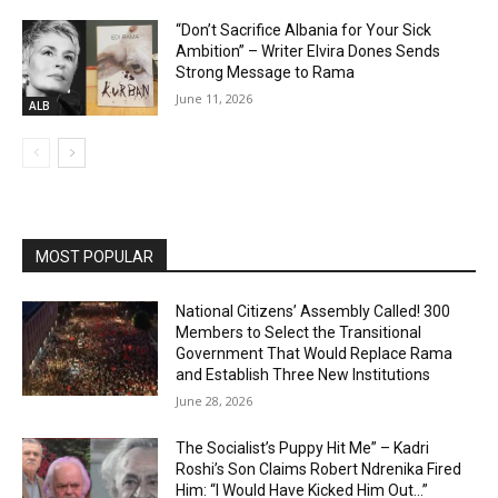
“Don’t Sacrifice Albania for Your Sick
Ambition” – Writer Elvira Dones Sends
Strong Message to Rama
June 11, 2026
ALB
MOST POPULAR
National Citizens’ Assembly Called! 300
Members to Select the Transitional
Government That Would Replace Rama
and Establish Three New Institutions
June 28, 2026
The Socialist’s Puppy Hit Me” – Kadri
Roshi’s Son Claims Robert Ndrenika Fired
Him: “I Would Have Kicked Him Out…”