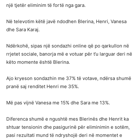
një tjetër eliminim të fortë nga gara.
Në televotim këtë javë ndodhen Blerina, Henri, Vanesa
dhe Sara Karaj.
Ndërkohë, sipas një sondazhi online që po qarkullon në
rrjetet sociale, banorja më e votuar për t’u larguar deri në
këto momente është Blerina.
Ajo kryeson sondazhin me 37% të votave, ndërsa shumë
pranë saj renditet Henri me 35%.
Më pas vijnë Vanesa me 15% dhe Sara me 13%.
Diferenca shumë e ngushtë mes Blerinës dhe Henrit ka
shtuar tensionin dhe pasigurinë për eliminimin e sotëm,
pasi rezultati mund të ndryshojë deri në momentet e