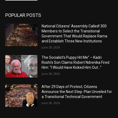
POPULAR POSTS
National Citizens’ Assembly Called! 300
Members to Select the Transitional
Government That Would Replace Rama
and Establish Three New Institutions
June 28, 2026
The Socialist’s Puppy Hit Me” – Kadri
Roshi’s Son Claims Robert Ndrenika Fired
Him: “I Would Have Kicked Him Out…”
June 28, 2026
After 29 Days of Protest, Citizens
Announce the Next Step: Plan Unveiled for
a Transitional Technical Government
June 28, 2026