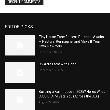
RECENT COMMENTS
EDITOR PICKS
Tiny House Zone Endless Potential Awaits
— Restore, Reimagine, and Make It Your
Own, New York
December 10, 2025
95-Acre Farm with Pond
December 8, 2025
Building a Farmhouse in 2025? Here’s What
$300K–$1M Gets You (Across the U.S.)
August 22, 2025