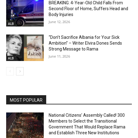
BREAKING: 4-Year-Old Child Falls From
Second Floor of Home, Suffers Head and
Body Injuries
June 12, 2026
ALB
“Don’t Sacrifice Albania for Your Sick
Ambition” – Writer Elvira Dones Sends
Strong Message to Rama
June 11, 2026
ALB
MOST POPULAR
National Citizens’ Assembly Called! 300
Members to Select the Transitional
Government That Would Replace Rama
and Establish Three New Institutions