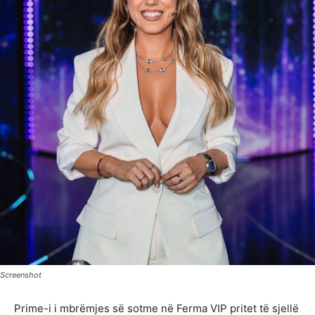
Screenshot
Prime-i i mbrëmjes së sotme në Ferma VIP pritet të sjellë