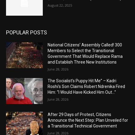
August 22, 2025
POPULAR POSTS
National Citizens’ Assembly Called! 300
Members to Select the Transitional
Government That Would Replace Rama
and Establish Three New Institutions
June 28, 2026
The Socialist’s Puppy Hit Me” – Kadri
Roshi’s Son Claims Robert Ndrenika Fired
Him: “I Would Have Kicked Him Out…”
June 28, 2026
After 29 Days of Protest, Citizens
Announce the Next Step: Plan Unveiled for
a Transitional Technical Government
June 28, 2026