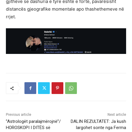
gjithëve se dashuria e tyre është e fortë, pavarësisht
distancës gjeografike momentale apo thashethemeve në
rrjet.
Previous article
Next article
”Astrologët paralajmërojnë”/
DALIN REZULTATET: Ja kush
HOROSKOPI I DITËS së
largohet sonte nga Ferma