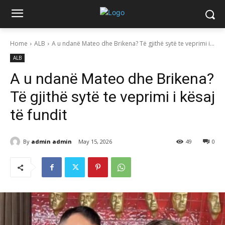
Home
ALB
A u ndanë Mateo dhe Brikena? Të gjithë sytë te veprimi i...
ALB
A u ndanë Mateo dhe Brikena?
Të gjithë sytë te veprimi i kësaj
të fundit
By
admin admin
May 15, 2026
49
0