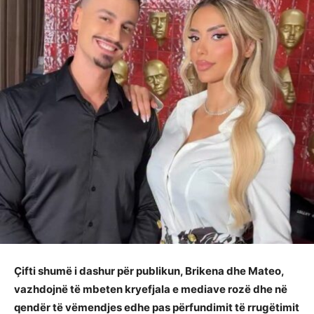
Çifti shumë i dashur për publikun, Brikena dhe Mateo,
vazhdojnë të mbeten kryefjala e mediave rozë dhe në
qendër të vëmendjes edhe pas përfundimit të rrugëtimit