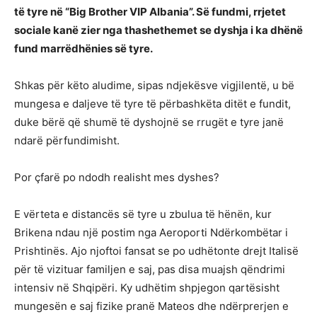
të tyre në “Big Brother VIP Albania”. Së fundmi, rrjetet
sociale kanë zier nga thashethemet se dyshja i ka dhënë
fund marrëdhënies së tyre.
Shkas për këto aludime, sipas ndjekësve vigjilentë, u bë
mungesa e daljeve të tyre të përbashkëta ditët e fundit,
duke bërë që shumë të dyshojnë se rrugët e tyre janë
ndarë përfundimisht.
Por çfarë po ndodh realisht mes dyshes?
E vërteta e distancës së tyre u zbulua të hënën, kur
Brikena ndau një postim nga Aeroporti Ndërkombëtar i
Prishtinës. Ajo njoftoi fansat se po udhëtonte drejt Italisë
për të vizituar familjen e saj, pas disa muajsh qëndrimi
intensiv në Shqipëri. Ky udhëtim shpjegon qartësisht
mungesën e saj fizike pranë Mateos dhe ndërprerjen e