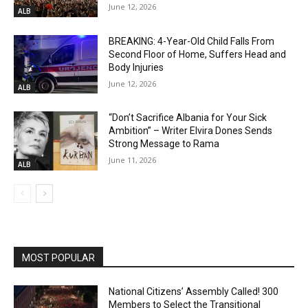
June 12, 2026
ALB
BREAKING: 4-Year-Old Child Falls From
Second Floor of Home, Suffers Head and
Body Injuries
June 12, 2026
ALB
“Don’t Sacrifice Albania for Your Sick
Ambition” – Writer Elvira Dones Sends
Strong Message to Rama
June 11, 2026
ALB
MOST POPULAR
National Citizens’ Assembly Called! 300
Members to Select the Transitional