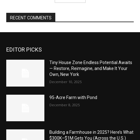
RECENT COMMENTS
EDITOR PICKS
Tiny House Zone Endless Potential Awaits
— Restore, Reimagine, and Make It Your
Own, New York
December 10, 2025
95-Acre Farm with Pond
December 8, 2025
Building a Farmhouse in 2025? Here’s What
$300K–$1M Gets You (Across the U.S.)