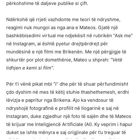
përkohshme të daljeve publike si çift.
Ndërkohë që rrjeti vazhdonte me teori të ndryshme,
reagimi nuk mungoi as nga ana e Mateos. Gjatë një
bashkëbisedimi virtual me ndjekësit në rubrikën “Ask me”
në Instagram, ai është pyetur drejtpërdrejt për
mundësinë e një filmi me Brikenën. Me një përgjigje të
shkurtër por plot domethënie, Mateo u shpreh:
“Vetë
lidhjen e kemi si film”
.
Për t’i vënë pikat mbi “i” dhe për të shuar përfundimisht
çdo dyshim në mes të këtij stuhie thashethemesh, erdhi
lëvizja e papritur nga Brikena. Ajo ka vendosur të
ndryshojë fotografinë e profilit në llogarinë e saj në
Instagram, duke zgjedhur një foto të sajën dhe të Mateos
të krijuar me Inteligjencë Artificiale (AI). Ky veprim i hapur
duket se ishte mënyra e saj origjinale për t’u treguar të