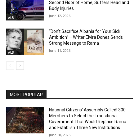
Second Floor of Home, Suffers Head and
Body Injuries
June 12, 2026
ALB
“Don’t Sacrifice Albania for Your Sick
Ambition” – Writer Elvira Dones Sends
Strong Message to Rama
June 11, 2026
ALB
MOST POPULAR
National Citizens’ Assembly Called! 300
Members to Select the Transitional
Government That Would Replace Rama
and Establish Three New Institutions
June 28, 2026