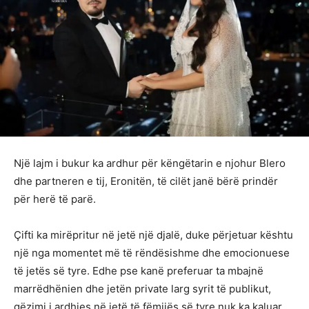
Një lajm i bukur ka ardhur për këngëtarin e njohur Blero
dhe partneren e tij, Eronitën, të cilët janë bërë prindër
për herë të parë.
Çifti ka mirëpritur në jetë një djalë, duke përjetuar kështu
një nga momentet më të rëndësishme dhe emocionuese
të jetës së tyre. Edhe pse kanë preferuar ta mbajnë
marrëdhënien dhe jetën private larg syrit të publikut,
gëzimi i ardhjes në jetë të fëmijës së tyre nuk ka kaluar