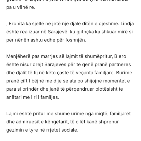
pa u vënë re.
, Eronita ka sjellë në jetë një djalë ditën e djeshme. Lindja
është realizuar në Sarajevë, ku gjithçka ka shkuar mirë si
për nënën ashtu edhe për foshnjën.
Menjëherë pas marrjes së lajmit të shumëpritur, Blero
është nisur drejt Sarajevës për të qenë pranë partneres
dhe djalit të tij në këto çaste të veçanta familjare. Burime
pranë çiftit bëjnë me dije se ata po shijojnë momentet e
para si prindër dhe janë të përqendruar plotësisht te
anëtari më i ri i familjes.
Lajmi është pritur me shumë urime nga miqtë, familjarët
dhe admiruesit e këngëtarit, të cilët kanë shprehur
gëzimin e tyre në rrjetet sociale.