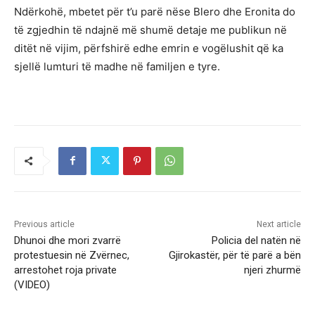
Ndërkohë, mbetet për t’u parë nëse Blero dhe Eronita do
të zgjedhin të ndajnë më shumë detaje me publikun në
ditët në vijim, përfshirë edhe emrin e vogëlushit që ka
sjellë lumturi të madhe në familjen e tyre.
Previous article
Next article
Dhunoi dhe mori zvarrë
Policia del natën në
protestuesin në Zvërnec,
Gjirokastër, për të parë a bën
arrestohet roja private
njeri zhurmë
(VIDEO)