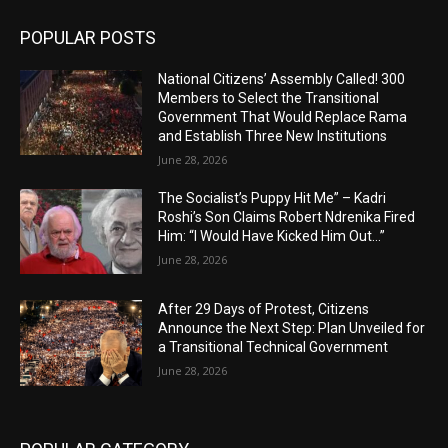
POPULAR POSTS
National Citizens’ Assembly Called! 300
Members to Select the Transitional
Government That Would Replace Rama
and Establish Three New Institutions
June 28, 2026
The Socialist’s Puppy Hit Me” – Kadri
Roshi’s Son Claims Robert Ndrenika Fired
Him: “I Would Have Kicked Him Out…”
June 28, 2026
After 29 Days of Protest, Citizens
Announce the Next Step: Plan Unveiled for
a Transitional Technical Government
June 28, 2026