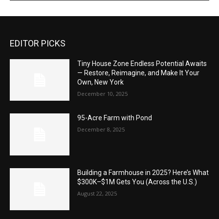
EDITOR PICKS
Tiny House Zone Endless Potential Awaits
— Restore, Reimagine, and Make It Your
Own, New York
December 10, 2025
95-Acre Farm with Pond
December 8, 2025
Building a Farmhouse in 2025? Here’s What
$300K–$1M Gets You (Across the U.S.)
August 22, 2025