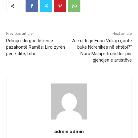
Previous article
Next article
Pelinçi i dërgon letrën e
A e di ti që Erion Veliaj i çonte
pazakontë Ramës: Liro zyrën
bukë Ndrenikës në shtëpi?”
për 7 ditë, fshi…
Nora Malaj e tronditur për
gjendjen e artistëve
admin admin