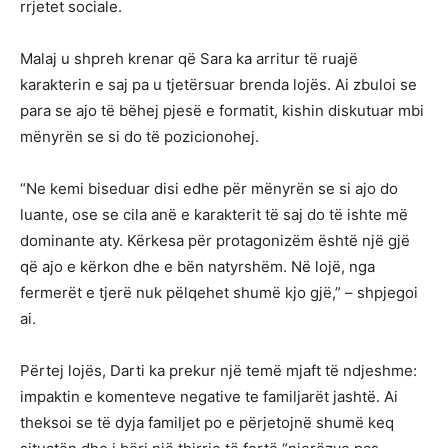
rrjetet sociale.
Malaj u shpreh krenar që Sara ka arritur të ruajë
karakterin e saj pa u tjetërsuar brenda lojës. Ai zbuloi se
para se ajo të bëhej pjesë e formatit, kishin diskutuar mbi
mënyrën se si do të pozicionohej.
“Ne kemi biseduar disi edhe për mënyrën se si ajo do
luante, ose se cila anë e karakterit të saj do të ishte më
dominante aty. Kërkesa për protagonizëm është një gjë
që ajo e kërkon dhe e bën natyrshëm. Në lojë, nga
fermerët e tjerë nuk pëlqehet shumë kjo gjë,” – shpjegoi
ai.
Përtej lojës, Darti ka prekur një temë mjaft të ndjeshme:
impaktin e komenteve negative te familjarët jashtë. Ai
theksoi se të dyja familjet po e përjetojnë shumë keq