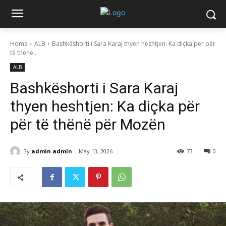
Home
ALB
Bashkëshorti i Sara Karaj thyen heshtjen: Ka diçka për për
të thënë...
ALB
Bashkëshorti i Sara Karaj
thyen heshtjen: Ka diçka për
për të thënë për Mozën
By
admin admin
May 13, 2026
73
0