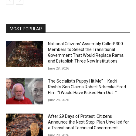
MOST POPULAR
National Citizens’ Assembly Called! 300
Members to Select the Transitional
Government That Would Replace Rama
and Establish Three New Institutions
June 28, 2026
The Socialist’s Puppy Hit Me” – Kadri
Roshi’s Son Claims Robert Ndrenika Fired
Him: “I Would Have Kicked Him Out…”
June 28, 2026
After 29 Days of Protest, Citizens
Announce the Next Step: Plan Unveiled for
a Transitional Technical Government
June 28, 2026