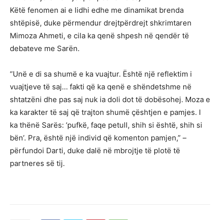
Këtë fenomen ai e lidhi edhe me dinamikat brenda
shtëpisë, duke përmendur drejtpërdrejt shkrimtaren
Mimoza Ahmeti, e cila ka qenë shpesh në qendër të
debateve me Sarën.
“Unë e di sa shumë e ka vuajtur. Është një reflektim i
vuajtjeve të saj… fakti që ka qenë e shëndetshme në
shtatzëni dhe pas saj nuk ia doli dot të dobësohej. Moza e
ka karakter të saj që trajton shumë çështjen e pamjes. I
ka thënë Sarës: ‘pufkë, faqe petull, shih si është, shih si
bën’. Pra, është një individ që komenton pamjen,” –
përfundoi Darti, duke dalë në mbrojtje të plotë të
partneres së tij.