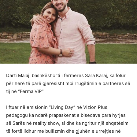
Darti Malaj, bashkëshorti i fermeres Sara Karaj, ka folur
për herë të parë gjerësisht mbi rrugëtimin e partneres së
tij në “Ferma VIP”.
I ftuar në emisionin “Living Day” në Vizion Plus,
pedagogu ka ndarë prapaskenat e bisedave para hyrjes
së Sarës në reality show, si dhe ka ngritur një shqetësim
të fortë lidhur me bullizmin dhe gjuhën e urrejtjes në