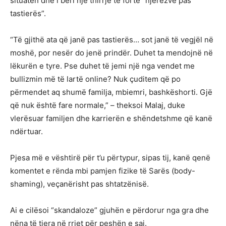
situatën dhe i bëri një thirrje të fortë “njerëzve pas
tastierës”.
“Të gjithë ata që janë pas tastierës… sot janë të vegjël në
moshë, por nesër do jenë prindër. Duhet ta mendojnë në
lëkurën e tyre. Pse duhet të jemi një nga vendet me
bullizmin më të lartë online? Nuk çuditem që po
përmendet aq shumë familja, mbiemri, bashkëshorti. Gjë
që nuk është fare normale,” – theksoi Malaj, duke
vlerësuar familjen dhe karrierën e shëndetshme që kanë
ndërtuar.
Pjesa më e vështirë për t’u përtypur, sipas tij, kanë qenë
komentet e rënda mbi pamjen fizike të Sarës (body-
shaming), veçanërisht pas shtatzënisë.
Ai e cilësoi “skandaloze” gjuhën e përdorur nga gra dhe
nëna të tjera në rrjet për peshën e saj.