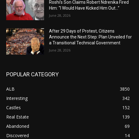
Roshi’s Son Claims Robert Ndrenika Fired
Him: “I Would Have Kicked Him Out…”
June 28, 2026
After 29 Days of Protest, Citizens
Announce the Next Step: Plan Unveiled for
a Transitional Technical Government
June 28, 2026
POPULAR CATEGORY
ALB
3850
Interesting
342
Castles
152
Real Estate
139
Abandoned
69
Discovered
14