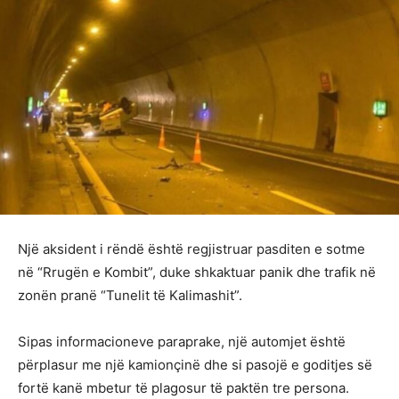
Një aksident i rëndë është regjistruar pasditen e sotme
në “Rrugën e Kombit”, duke shkaktuar panik dhe trafik në
zonën pranë “Tunelit të Kalimashit”.
Sipas informacioneve paraprake, një automjet është
përplasur me një kamionçinë dhe si pasojë e goditjes së
fortë kanë mbetur të plagosur të paktën tre persona.