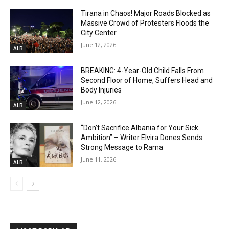
Tirana in Chaos! Major Roads Blocked as
Massive Crowd of Protesters Floods the
City Center
June 12, 2026
ALB
BREAKING: 4-Year-Old Child Falls From
Second Floor of Home, Suffers Head and
Body Injuries
June 12, 2026
ALB
“Don’t Sacrifice Albania for Your Sick
Ambition” – Writer Elvira Dones Sends
Strong Message to Rama
June 11, 2026
ALB