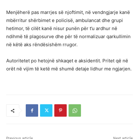
Menjëherë pas marrjes së njoftimit, në vendngjarje kanë
mbërritur shërbimet e policisë, ambulancat dhe grupi
hetimor, të cilët kanë nisur punën për t’u ardhur në
ndihmë të plagosurve dhe për të normalizuar qarkullimin
në këtë aks rëndësishëm rrugor.
Autoritetet po hetojnë shkaqet e aksidentit. Pritet që në
orët në vijim të ketë më shumë detaje lidhur me ngjarjen.
Previous article
Next article