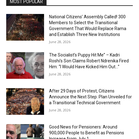
MOST POPULAR
National Citizens’ Assembly Called! 300
Members to Select the Transitional
Government That Would Replace Rama
and Establish Three New Institutions
June 28, 2026
The Socialist’s Puppy Hit Me” – Kadri
Roshi’s Son Claims Robert Ndrenika Fired
Him: “I Would Have Kicked Him Out…”
June 28, 2026
After 29 Days of Protest, Citizens
Announce the Next Step: Plan Unveiled for
a Transitional Technical Government
June 28, 2026
Good News for Pensioners: Around
900,000 People to Benefit as Pensions
Increase from July 1