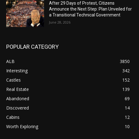
After 29 Days of Protest, Citizens
Announce the Next Step: Plan Unveiled for
a Transitional Technical Government
June 28, 2026
POPULAR CATEGORY
ALB
3850
Interesting
342
Castles
152
Real Estate
139
Abandoned
69
Discovered
14
Cabins
12
Worth Exploring
10