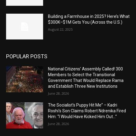
Building a Farmhouse in 2025? Here’s What
$300K–$1M Gets You (Across the U.S.)
August 22, 2025
POPULAR POSTS
National Citizens’ Assembly Called! 300
Members to Select the Transitional
Government That Would Replace Rama
and Establish Three New Institutions
June 28, 2026
The Socialist’s Puppy Hit Me” – Kadri
Roshi’s Son Claims Robert Ndrenika Fired
Him: “I Would Have Kicked Him Out…”
June 28, 2026