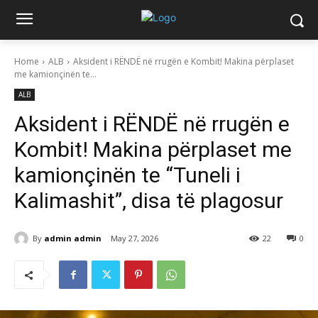
Home
ALB
Aksident i RËNDË në rrugën e Kombit! Makina përplaset
me kamionçinën te...
ALB
Aksident i RËNDË në rrugën e
Kombit! Makina përplaset me
kamionçinën te “Tuneli i
Kalimashit”, disa të plagosur
By
admin admin
May 27, 2026
22
0