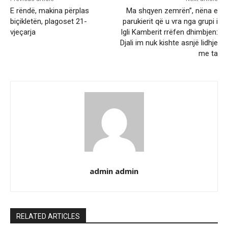
E rëndë, makina përplas
Ma shqyen zemrën”, nëna e
biçikletën, plagoset 21-
parukierit që u vra nga grupi i
vjeçarja
Igli Kamberit rrëfen dhimbjen:
Djali im nuk kishte asnjë lidhje
me ta
admin admin
RELATED ARTICLES