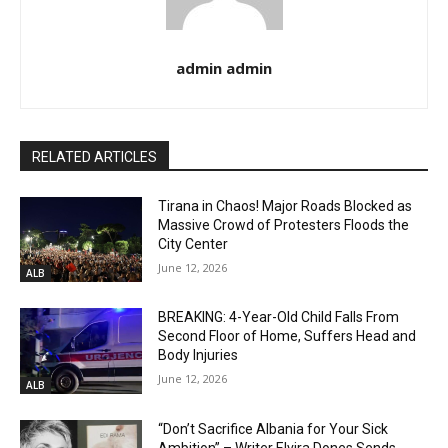
admin admin
RELATED ARTICLES
Tirana in Chaos! Major Roads Blocked as
Massive Crowd of Protesters Floods the
City Center
June 12, 2026
ALB
BREAKING: 4-Year-Old Child Falls From
Second Floor of Home, Suffers Head and
Body Injuries
June 12, 2026
ALB
“Don’t Sacrifice Albania for Your Sick