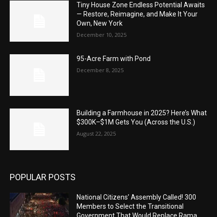
Tiny House Zone Endless Potential Awaits
— Restore, Reimagine, and Make It Your
Own, New York
December 10, 2025
95-Acre Farm with Pond
December 8, 2025
Building a Farmhouse in 2025? Here’s What
$300K–$1M Gets You (Across the U.S.)
August 22, 2025
POPULAR POSTS
National Citizens’ Assembly Called! 300
Members to Select the Transitional
Government That Would Replace Rama