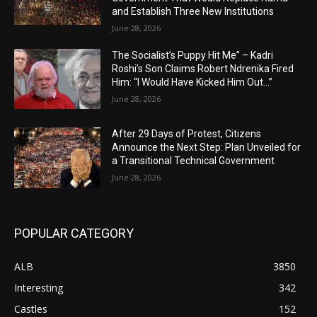
and Establish Three New Institutions
June 28, 2026
The Socialist’s Puppy Hit Me” – Kadri
Roshi’s Son Claims Robert Ndrenika Fired
Him: “I Would Have Kicked Him Out…”
June 28, 2026
After 29 Days of Protest, Citizens
Announce the Next Step: Plan Unveiled for
a Transitional Technical Government
June 28, 2026
POPULAR CATEGORY
ALB
3850
Interesting
342
Castles
152