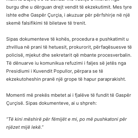
burgu dhe u dërguan drejt vendit të ekzekutimit. Mes tyre
ishte edhe Gaspër Çurçia, i akuzuar për përfshirje në një
skemë falsifikimi të biletave të trenit.
Sipas dokumenteve të kohës, procedura e pushkatimit u
zhvillua në prani të hetuesit, prokurorit, përfaqësuesve të
policisë, mjekut dhe sekretarit që mbante procesverbalin.
Të dënuarve iu komunikua refuzimi i faljes së jetës nga
Presidiumi i Kuvendit Popullor, përpara se të
ekzekutoheshin pranë një grope të hapur paraprakisht.
Momenti më prekës mbetet ai i fjalëve të fundit të Gaspër
Çurçisë. Sipas dokumenteve, ai u shpreh:
“Të kini mëshirë për fëmijët e mi, po më pushkatoni për
njëzet mijë lekë.”