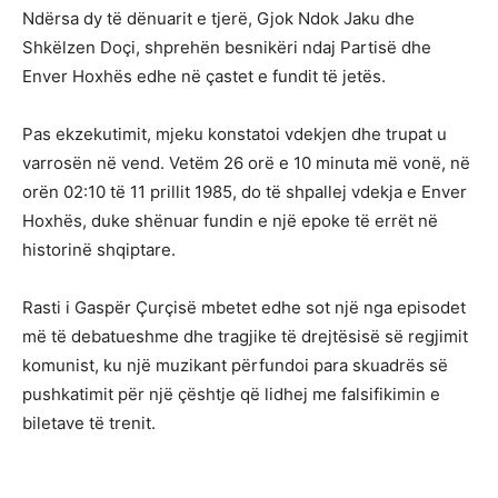
Ndërsa dy të dënuarit e tjerë, Gjok Ndok Jaku dhe
Shkëlzen Doçi, shprehën besnikëri ndaj Partisë dhe
Enver Hoxhës edhe në çastet e fundit të jetës.
Pas ekzekutimit, mjeku konstatoi vdekjen dhe trupat u
varrosën në vend. Vetëm 26 orë e 10 minuta më vonë, në
orën 02:10 të 11 prillit 1985, do të shpallej vdekja e Enver
Hoxhës, duke shënuar fundin e një epoke të errët në
historinë shqiptare.
Rasti i Gaspër Çurçisë mbetet edhe sot një nga episodet
më të debatueshme dhe tragjike të drejtësisë së regjimit
komunist, ku një muzikant përfundoi para skuadrës së
pushkatimit për një çështje që lidhej me falsifikimin e
biletave të trenit.