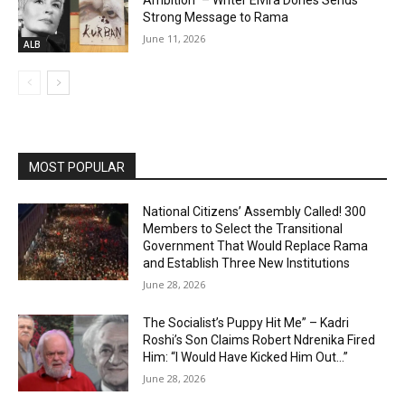
Ambition” – Writer Elvira Dones Sends
Strong Message to Rama
June 11, 2026
ALB
MOST POPULAR
National Citizens’ Assembly Called! 300
Members to Select the Transitional
Government That Would Replace Rama
and Establish Three New Institutions
June 28, 2026
The Socialist’s Puppy Hit Me” – Kadri
Roshi’s Son Claims Robert Ndrenika Fired
Him: “I Would Have Kicked Him Out…”
June 28, 2026