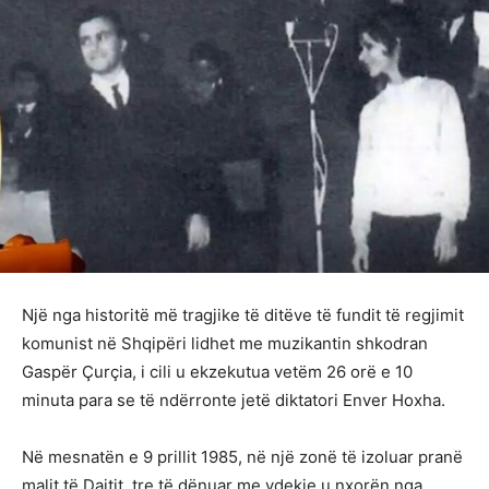
Një nga historitë më tragjike të ditëve të fundit të regjimit
komunist në Shqipëri lidhet me muzikantin shkodran
Gaspër Çurçia, i cili u ekzekutua vetëm 26 orë e 10
minuta para se të ndërronte jetë diktatori Enver Hoxha.
Në mesnatën e 9 prillit 1985, në një zonë të izoluar pranë
malit të Dajtit, tre të dënuar me vdekje u nxorën nga