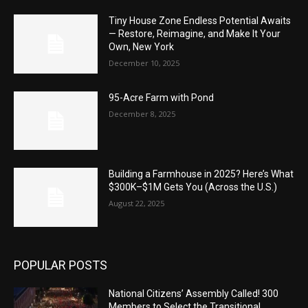
Tiny House Zone Endless Potential Awaits
— Restore, Reimagine, and Make It Your
Own, New York
December 10, 2025
95-Acre Farm with Pond
December 8, 2025
Building a Farmhouse in 2025? Here’s What
$300K–$1M Gets You (Across the U.S.)
August 22, 2025
POPULAR POSTS
National Citizens’ Assembly Called! 300
Members to Select the Transitional