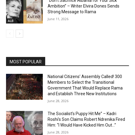
“Don’t Sacrifice Albania for Your Sick
Ambition” – Writer Elvira Dones Sends
Strong Message to Rama
June 11, 2026
ALB
MOST POPULAR
National Citizens’ Assembly Called! 300
Members to Select the Transitional
Government That Would Replace Rama
and Establish Three New Institutions
June 28, 2026
The Socialist’s Puppy Hit Me” – Kadri
Roshi’s Son Claims Robert Ndrenika Fired
Him: “I Would Have Kicked Him Out…”
June 28, 2026