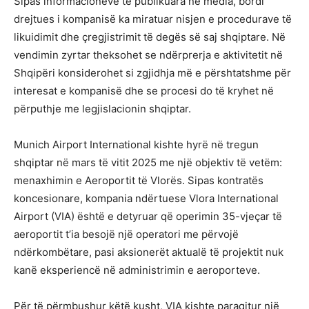
Sipas informacioneve të publikuara në media, bordi
drejtues i kompanisë ka miratuar nisjen e procedurave të
likuidimit dhe çregjistrimit të degës së saj shqiptare. Në
vendimin zyrtar theksohet se ndërprerja e aktivitetit në
Shqipëri konsiderohet si zgjidhja më e përshtatshme për
interesat e kompanisë dhe se procesi do të kryhet në
përputhje me legjislacionin shqiptar.
Munich Airport International kishte hyrë në tregun
shqiptar në mars të vitit 2025 me një objektiv të vetëm:
menaxhimin e Aeroportit të Vlorës. Sipas kontratës
koncesionare, kompania ndërtuese Vlora International
Airport (VIA) është e detyruar që operimin 35-vjeçar të
aeroportit t’ia besojë një operatori me përvojë
ndërkombëtare, pasi aksionerët aktualë të projektit nuk
kanë eksperiencë në administrimin e aeroporteve.
Për të përmbushur këtë kusht, VIA kishte paraqitur një