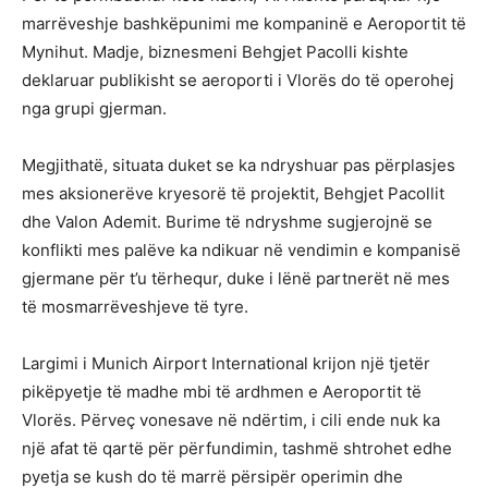
marrëveshje bashkëpunimi me kompaninë e Aeroportit të
Mynihut. Madje, biznesmeni Behgjet Pacolli kishte
deklaruar publikisht se aeroporti i Vlorës do të operohej
nga grupi gjerman.
Megjithatë, situata duket se ka ndryshuar pas përplasjes
mes aksionerëve kryesorë të projektit, Behgjet Pacollit
dhe Valon Ademit. Burime të ndryshme sugjerojnë se
konflikti mes palëve ka ndikuar në vendimin e kompanisë
gjermane për t’u tërhequr, duke i lënë partnerët në mes
të mosmarrëveshjeve të tyre.
Largimi i Munich Airport International krijon një tjetër
pikëpyetje të madhe mbi të ardhmen e Aeroportit të
Vlorës. Përveç vonesave në ndërtim, i cili ende nuk ka
një afat të qartë për përfundimin, tashmë shtrohet edhe
pyetja se kush do të marrë përsipër operimin dhe