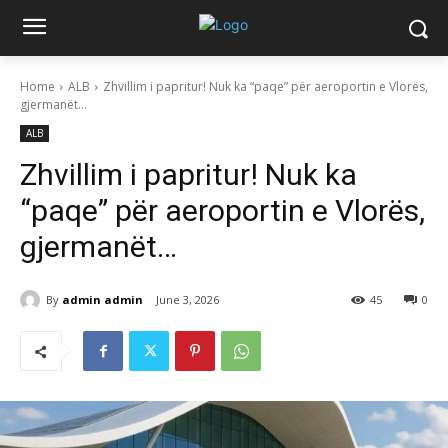
Home
ALB
Zhvillim i papritur! Nuk ka “paqe” për aeroportin e Vlorës,
gjermanët…
ALB
Zhvillim i papritur! Nuk ka
“paqe” për aeroportin e Vlorës,
gjermanët…
By
admin admin
June 3, 2026
45
0