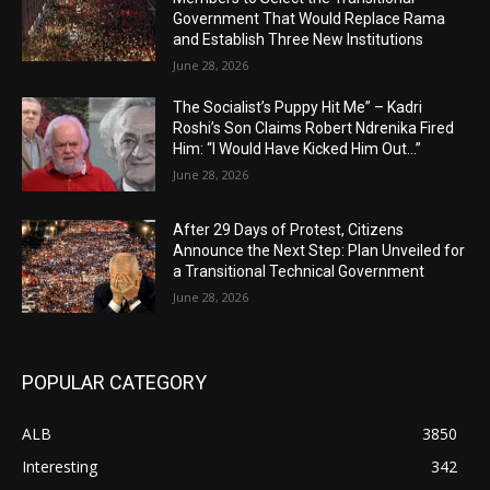
Government That Would Replace Rama
and Establish Three New Institutions
June 28, 2026
The Socialist’s Puppy Hit Me” – Kadri
Roshi’s Son Claims Robert Ndrenika Fired
Him: “I Would Have Kicked Him Out…”
June 28, 2026
After 29 Days of Protest, Citizens
Announce the Next Step: Plan Unveiled for
a Transitional Technical Government
June 28, 2026
POPULAR CATEGORY
ALB
3850
Interesting
342