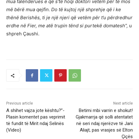
mua falënderues e që s’të hoqi doktori vetëm për të mos
më bërë mua qejfin. Do të kujtoj një shprehje që i ke
thënë Berishës, ti je një njeri që vetëm për t’u përdredhur
erdhe në Fier, me atë trupin tënd si purtekë domatesh”,
u
shpreh Çaushi.
Previous article
Next article
A shihet vajza jote kështu?”-
Betimi mbi varrin e shokut!
Plasin komentet pas veprimit
Gjakmarrja që solli atentatet
të fundit të Mirit ndaj Selinës
në seri ndaj njerëzve të Jani
(Video)
Aliajt, pas vrasjes së Elton
Çiçës