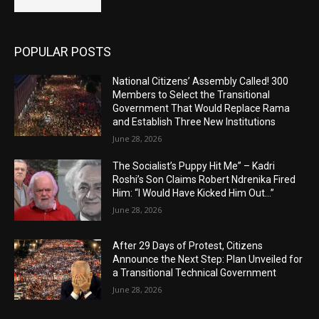
POPULAR POSTS
National Citizens’ Assembly Called! 300
Members to Select the Transitional
Government That Would Replace Rama
and Establish Three New Institutions
June 28, 2026
The Socialist’s Puppy Hit Me” – Kadri
Roshi’s Son Claims Robert Ndrenika Fired
Him: “I Would Have Kicked Him Out…”
June 28, 2026
After 29 Days of Protest, Citizens
Announce the Next Step: Plan Unveiled for
a Transitional Technical Government
June 28, 2026