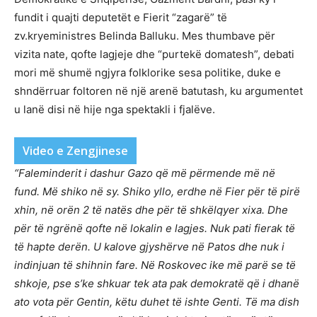
fundit i quajti deputetët e Fierit “zagarë” të
zv.kryeministres Belinda Balluku. Mes thumbave për
vizita nate, qofte lagjeje dhe “purtekë domatesh”, debati
mori më shumë ngjyra folklorike sesa politike, duke e
shndërruar foltoren në një arenë batutash, ku argumentet
u lanë disi në hije nga spektakli i fjalëve.
Video e Zengjinese
“Faleminderit i dashur Gazo që më përmende më në
fund. Më shiko në sy. Shiko yllo, erdhe në Fier për të pirë
xhin, në orën 2 të natës dhe për të shkëlqyer xixa. Dhe
për të ngrënë qofte në lokalin e lagjes. Nuk pati fierak të
të hapte derën. U kalove gjyshërve në Patos dhe nuk i
indinjuan të shihnin fare. Në Roskovec ike më parë se të
shkoje, pse s’ke shkuar tek ata pak demokratë që i dhanë
ato vota për Gentin, këtu duhet të ishte Genti. Të ma dish