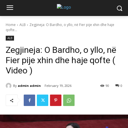
Home
ALB
Zegjineja: O Bardho, o yllo, në Fier pije xhin dhe haje
qofte...
ALB
Zegjineja: O Bardho, o yllo, në
Fier pije xhin dhe haje qofte (
Video )
By
admin admin
February 19, 2026
90
0