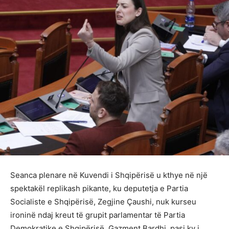
Seanca plenare në Kuvendi i Shqipërisë u kthye në një
spektakël replikash pikante, ku deputetja e Partia
Socialiste e Shqipërisë, Zegjine Çaushi, nuk kurseu
ironinë ndaj kreut të grupit parlamentar të Partia
Demokratike e Shqipërisë, Gazment Bardhi, pasi ky i