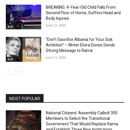
BREAKING: 4-Year-Old Child Falls From
Second Floor of Home, Suffers Head and
Body Injuries
June 12, 2026
ALB
“Don’t Sacrifice Albania for Your Sick
Ambition” – Writer Elvira Dones Sends
Strong Message to Rama
June 11, 2026
ALB
MOST POPULAR
National Citizens’ Assembly Called! 300
Members to Select the Transitional
Government That Would Replace Rama
and Establish Three New Institutions