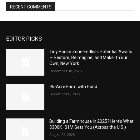
RECENT COMMENTS
EDITOR PICKS
Tiny House Zone Endless Potential Awaits
— Restore, Reimagine, and Make It Your
Own, New York
December 10, 2025
95-Acre Farm with Pond
December 8, 2025
Building a Farmhouse in 2025? Here’s What
$300K–$1M Gets You (Across the U.S.)
August 22, 2025