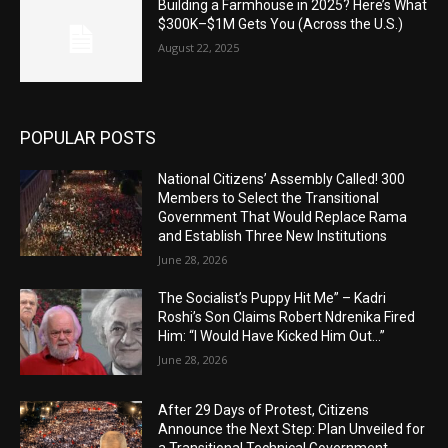
Building a Farmhouse in 2025? Here’s What
$300K–$1M Gets You (Across the U.S.)
August 22, 2025
POPULAR POSTS
National Citizens’ Assembly Called! 300
Members to Select the Transitional
Government That Would Replace Rama
and Establish Three New Institutions
June 28, 2026
The Socialist’s Puppy Hit Me” – Kadri
Roshi’s Son Claims Robert Ndrenika Fired
Him: “I Would Have Kicked Him Out…”
June 28, 2026
After 29 Days of Protest, Citizens
Announce the Next Step: Plan Unveiled for
a Transitional Technical Government