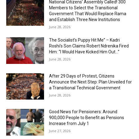
National Citizens’ Assembly Called! 300
Members to Select the Transitional
Government That Would Replace Rama
and Establish Three New Institutions
June 28, 2026
The Socialist’s Puppy Hit Me” – Kadri
Roshi’s Son Claims Robert Ndrenika Fired
Him: “I Would Have Kicked Him Out…”
June 28, 2026
After 29 Days of Protest, Citizens
Announce the Next Step: Plan Unveiled for
a Transitional Technical Government
June 28, 2026
Good News for Pensioners: Around
900,000 People to Benefit as Pensions
Increase from July 1
June 27, 2026