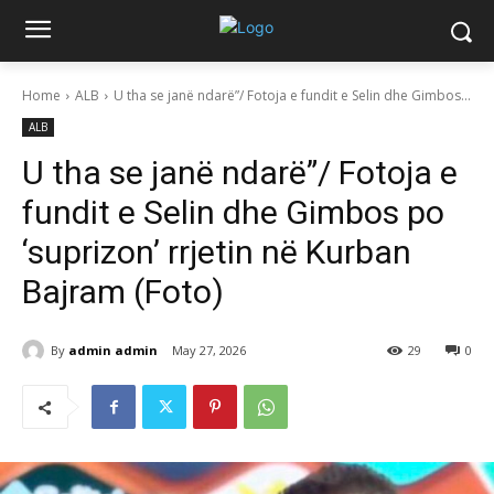
Home
ALB
U tha se janë ndarë”/ Fotoja e fundit e Selin dhe Gimbos...
ALB
U tha se janë ndarë”/ Fotoja e
fundit e Selin dhe Gimbos po
‘suprizon’ rrjetin në Kurban
Bajram (Foto)
By
admin admin
May 27, 2026
29
0