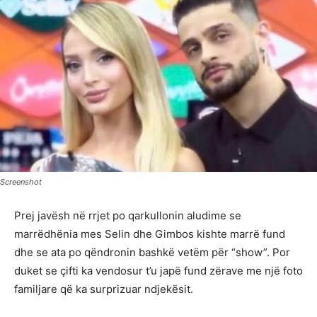
Screenshot
Prej javësh në rrjet po qarkullonin aludime se
marrëdhënia mes Selin dhe Gimbos kishte marrë fund
dhe se ata po qëndronin bashkë vetëm për “show”. Por
duket se çifti ka vendosur t’u japë fund zërave me një foto
familjare që ka surprizuar ndjekësit.