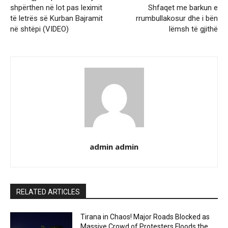
shpërthen në lot pas leximit
Shfaqet me barkun e
të letrës së Kurban Bajramit
rrumbullakosur dhe i bën
në shtëpi (VIDEO)
lëmsh të gjithë
admin admin
RELATED ARTICLES
Tirana in Chaos! Major Roads Blocked as
Massive Crowd of Protesters Floods the