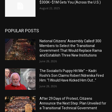
$300K–$1M Gets You (Across the U.S.)
August 22, 2025
POPULAR POSTS
National Citizens’ Assembly Called! 300
Members to Select the Transitional
Government That Would Replace Rama
and Establish Three New Institutions
June 28, 2026
The Socialist’s Puppy Hit Me” – Kadri
Roshi’s Son Claims Robert Ndrenika Fired
Him: “I Would Have Kicked Him Out…”
June 28, 2026
After 29 Days of Protest, Citizens
Announce the Next Step: Plan Unveiled for
a Transitional Technical Government