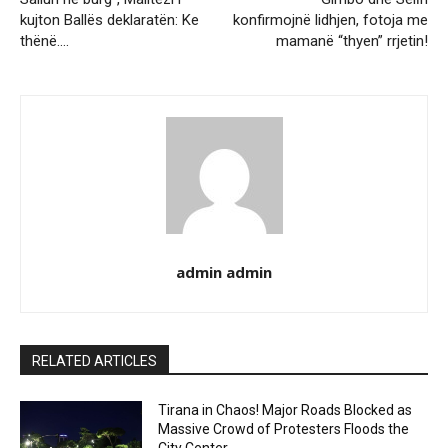
kujton Ballës deklaratën: Ke
konfirmojnë lidhjen, fotoja me
thënë….
mamanë “thyen” rrjetin!
admin admin
RELATED ARTICLES
Tirana in Chaos! Major Roads Blocked as
Massive Crowd of Protesters Floods the