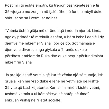
Postimi i tij është emotiv, ku tregon bashkëjetesën e tij
35-vjeçare me zonjën në fjalë. Dhe në fund e mbyll duke
shkruar se sa i vetmuar ndihet.
“Vetmia është gjëja më e rëndë që i ndodh njeriut. Linda
nga dy prindër të mrekullueshëm, u bëra baba i denjë i dy
djemve me mbiemër Vishaj, por çe do. Sot mamaja e
djemve u divorcua nga gjykata e Tiranës duke e
përdhosur mbiemrin Ruka dhe duke hequr përfundimisht
mbiemrin Vishaj.
Ja pra kjo është vetmia që kur të zënka një sëmundje, ish
gruaja ikën me vrap duke e lënë në vetmi atë që kishte
35 vite që bashkëjetonte. Kur ishim mirë s’kishte vetmi,
tashmë vetmia u ul këmbëkryq në shtëpinë time”,
shkruan Vishaj në rrjetet sociale.