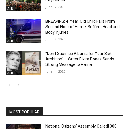
City Center
June 12, 2026
ALB
BREAKING: 4-Year-Old Child Falls From
Second Floor of Home, Suffers Head and
Body Injuries
June 12, 2026
ALB
“Don’t Sacrifice Albania for Your Sick
Ambition” – Writer Elvira Dones Sends
Strong Message to Rama
June 11, 2026
ALB
MOST POPULAR
National Citizens’ Assembly Called! 300