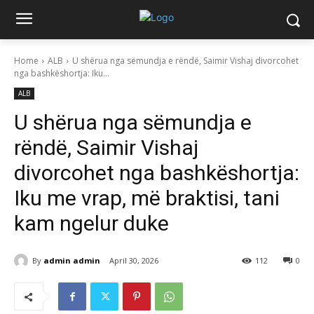
Home
ALB
U shërua nga sëmundja e rëndë, Saimir Vishaj divorcohet
nga bashkëshortja: Iku...
ALB
U shërua nga sëmundja e
rëndë, Saimir Vishaj
divorcohet nga bashkëshortja:
Iku me vrap, më braktisi, tani
kam ngelur duke
By
admin admin
April 30, 2026
112
0