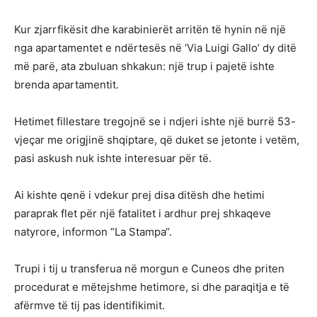
Kur zjarrfikësit dhe karabinierët arritën të hynin në një
nga apartamentet e ndërtesës në ‘Via Luigi Gallo’ dy ditë
më parë, ata zbuluan shkakun: një trup i pajetë ishte
brenda apartamentit.
Hetimet fillestare tregojnë se i ndjeri ishte një burrë 53-
vjeçar me origjinë shqiptare, që duket se jetonte i vetëm,
pasi askush nuk ishte interesuar për të.
Ai kishte qenë i vdekur prej disa ditësh dhe hetimi
paraprak flet për një fatalitet i ardhur prej shkaqeve
natyrore, informon “La Stampa“.
Trupi i tij u transferua në morgun e Cuneos dhe priten
procedurat e mëtejshme hetimore, si dhe paraqitja e të
afërmve të tij pas identifikimit.