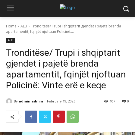
Home
ALB
Tronditëse/ Trupi i shqiptarit gjendet i pajetë brenda
apartamentit, fqinjët njoftuan Policinë:...
ALB
Tronditëse/ Trupi i shqiptarit
gjendet i pajetë brenda
apartamentit, fqinjët njoftuan
Policinë: Vinte erë e keqe
By
admin admin
February 19, 2026
107
0