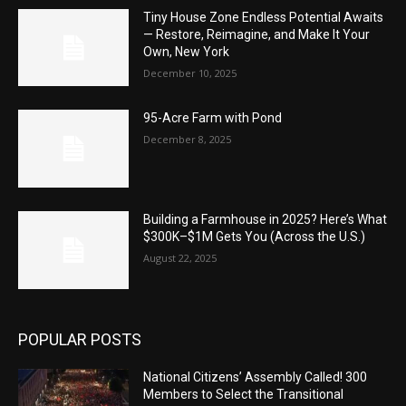
Tiny House Zone Endless Potential Awaits
— Restore, Reimagine, and Make It Your
Own, New York
December 10, 2025
95-Acre Farm with Pond
December 8, 2025
Building a Farmhouse in 2025? Here’s What
$300K–$1M Gets You (Across the U.S.)
August 22, 2025
POPULAR POSTS
National Citizens’ Assembly Called! 300
Members to Select the Transitional