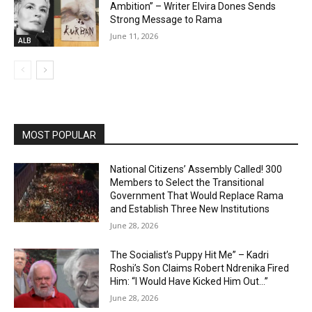
Ambition” – Writer Elvira Dones Sends
Strong Message to Rama
June 11, 2026
ALB
MOST POPULAR
National Citizens’ Assembly Called! 300
Members to Select the Transitional
Government That Would Replace Rama
and Establish Three New Institutions
June 28, 2026
The Socialist’s Puppy Hit Me” – Kadri
Roshi’s Son Claims Robert Ndrenika Fired
Him: “I Would Have Kicked Him Out…”
June 28, 2026