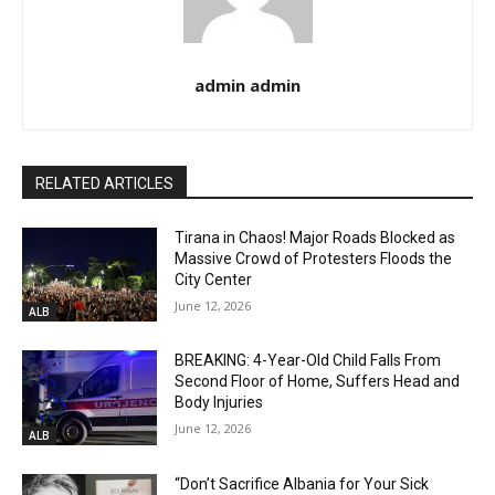
admin admin
RELATED ARTICLES
Tirana in Chaos! Major Roads Blocked as
Massive Crowd of Protesters Floods the
City Center
June 12, 2026
ALB
BREAKING: 4-Year-Old Child Falls From
Second Floor of Home, Suffers Head and
Body Injuries
June 12, 2026
ALB
“Don’t Sacrifice Albania for Your Sick