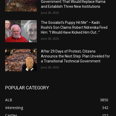
Government That Would Replace Rama
and Establish Three New Institutions
June 28, 2026
The Socialist’s Puppy Hit Me” – Kadri
Roshi’s Son Claims Robert Ndrenika Fired
Him: “I Would Have Kicked Him Out…”
June 28, 2026
After 29 Days of Protest, Citizens
Announce the Next Step: Plan Unveiled for
a Transitional Technical Government
June 28, 2026
POPULAR CATEGORY
ALB
3850
Interesting
342
Castles
152