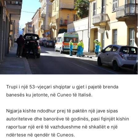
Trupi i një 53-vjeçari shqiptar u gjet i pajetë brenda
banesës ku jetonte, në Cuneo të Italisë.
Ngjarja kishte ndodhur prej të paktën një jave sipas
autoriteteve dhe banorëve të godinës, pasi fqinjët kishin
raportuar një erë të vazhdueshme në shkallët e një
ndërtese në qendër të Cuneos.