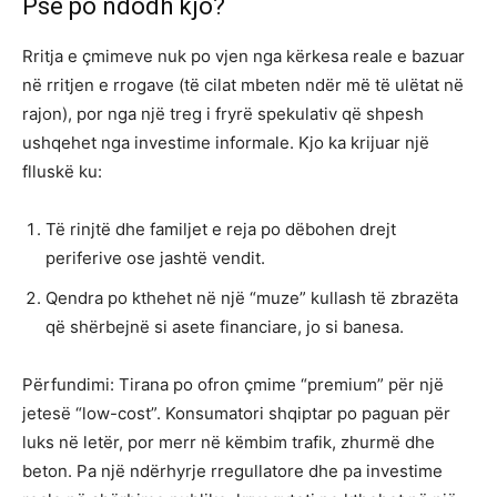
Pse po ndodh kjo?
Rritja e çmimeve nuk po vjen nga kërkesa reale e bazuar
në rritjen e rrogave (të cilat mbeten ndër më të ulëtat në
rajon), por nga një treg i fryrë spekulativ që shpesh
ushqehet nga investime informale. Kjo ka krijuar një
flluskë ku:
Të rinjtë dhe familjet e reja po dëbohen drejt
periferive ose jashtë vendit.
Qendra po kthehet në një “muze” kullash të zbrazëta
që shërbejnë si asete financiare, jo si banesa.
Përfundimi: Tirana po ofron çmime “premium” për një
jetesë “low-cost”. Konsumatori shqiptar po paguan për
luks në letër, por merr në këmbim trafik, zhurmë dhe
beton. Pa një ndërhyrje rregullatore dhe pa investime