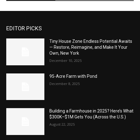
EDITOR PICKS
Tiny House Zone Endless Potential Awaits
— Restore, Reimagine, and Make It Your
Own, New York
December 10, 2025
95-Acre Farm with Pond
December 8, 2025
Building a Farmhouse in 2025? Here’s What
$300K–$1M Gets You (Across the U.S.)
August 22, 2025