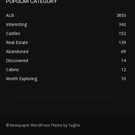
POPULAR CATEGORY
ALB
3850
Interesting
342
Castles
152
Real Estate
139
Abandoned
69
Discovered
14
Cabins
12
Worth Exploring
10
© Newspaper WordPress Theme by TagDiv