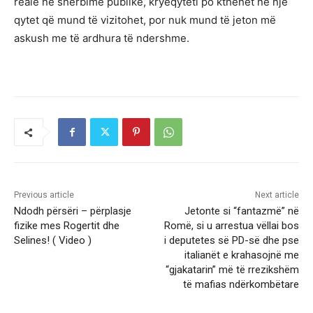
reale në shërbime publike, kryeqyteti po kthehet në një
qytet që mund të vizitohet, por nuk mund të jeton më
askush me të ardhura të ndershme.
Previous article
Next article
Ndodh përsëri – përplasje
Jetonte si “fantazmë” në
fizike mes Rogertit dhe
Romë, si u arrestua vëllai bos
Selines! ( Video )
i deputetes së PD-së dhe pse
italianët e krahasojnë me
“gjakatarin” më të rrezikshëm
të mafias ndërkombëtare