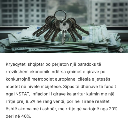
Kryeqyteti shqiptar po përjeton një paradoks të
rrezikshëm ekonomik: ndërsa çmimet e qirave po
konkurrojnë metropolet europiane, cilësia e jetesës
mbetet në nivele mbijetese. Sipas të dhënave të fundit
nga INSTAT, inflacioni i qirave ka arritur kulmin me një
rritje prej 8.5% në rang vendi, por në Tiranë realiteti
është akoma më i ashpër, me rritje që variojnë nga 20%
deri në 40%.