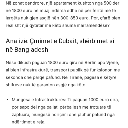
Në zonat qendrore, një apartament kushton nga 500 deri
në 1800 euro në muaj, ndërsa edhe në periferitë më të
largëta nuk gjen asgjë nën 300-850 euro. Por, çfarë blen
realisht një qytetar me këto shuma marramendëse?
Analizë: Çmimet e Dubait, shërbimet si
në Bangladesh
Nëse dikush paguan 1800 euro qira në Berlin apo Vjenë,
ai blen infrastrukturë, transport publik që funksionon me
sekonda dhe parqe pafund. Në Tiranë, pagesa e këtyre
shifrave nuk të garanton asgjë nga këto:
Mungesa e Infrastrukturës: Ti paguan 1000 euro qira,
por sapo del nga pallati përballesh me trotuare të
zaptuara, mungesë ndriçimi dhe pluhur pafund nga
ndërtimet e reja.