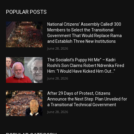
POPULAR POSTS
National Citizens’ Assembly Called! 300
Members to Select the Transitional
Government That Would Replace Rama
and Establish Three New Institutions
June 28, 2026
The Socialist’s Puppy Hit Me” – Kadri
Roshi’s Son Claims Robert Ndrenika Fired
Him: “I Would Have Kicked Him Out…”
June 28, 2026
After 29 Days of Protest, Citizens
Announce the Next Step: Plan Unveiled for
a Transitional Technical Government
June 28, 2026