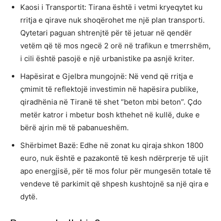
Kaosi i Transportit: Tirana është i vetmi kryeqytet ku
rritja e qirave nuk shoqërohet me një plan transporti.
Qytetari paguan shtrenjtë për të jetuar në qendër
vetëm që të mos ngecë 2 orë në trafikun e tmerrshëm,
i cili është pasojë e një urbanistike pa asnjë kriter.
Hapësirat e Gjelbra mungojnë: Në vend që rritja e
çmimit të reflektojë investimin në hapësira publike,
qiradhënia në Tiranë të shet “beton mbi beton”. Çdo
metër katror i mbetur bosh kthehet në kullë, duke e
bërë ajrin më të pabanueshëm.
Shërbimet Bazë: Edhe në zonat ku qiraja shkon 1800
euro, nuk është e pazakontë të kesh ndërprerje të ujit
apo energjisë, për të mos folur për mungesën totale të
vendeve të parkimit që shpesh kushtojnë sa një qira e
dytë.