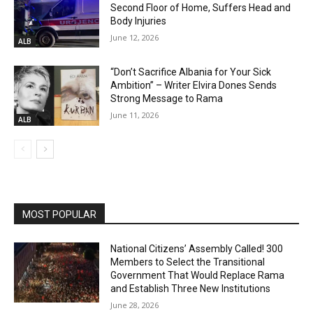
Second Floor of Home, Suffers Head and
Body Injuries
June 12, 2026
ALB
“Don’t Sacrifice Albania for Your Sick
Ambition” – Writer Elvira Dones Sends
Strong Message to Rama
June 11, 2026
ALB
MOST POPULAR
National Citizens’ Assembly Called! 300
Members to Select the Transitional
Government That Would Replace Rama
and Establish Three New Institutions
June 28, 2026