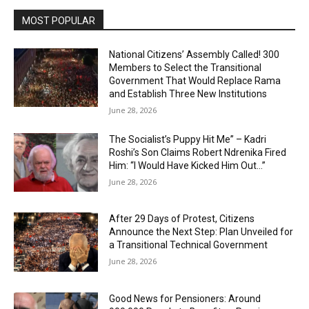
MOST POPULAR
National Citizens’ Assembly Called! 300
Members to Select the Transitional
Government That Would Replace Rama
and Establish Three New Institutions
June 28, 2026
The Socialist’s Puppy Hit Me” – Kadri
Roshi’s Son Claims Robert Ndrenika Fired
Him: “I Would Have Kicked Him Out…”
June 28, 2026
After 29 Days of Protest, Citizens
Announce the Next Step: Plan Unveiled for
a Transitional Technical Government
June 28, 2026
Good News for Pensioners: Around