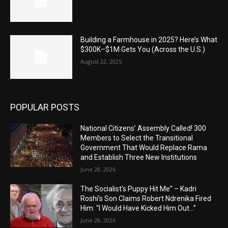
Building a Farmhouse in 2025? Here’s What
$300K–$1M Gets You (Across the U.S.)
August 22, 2025
POPULAR POSTS
National Citizens’ Assembly Called! 300
Members to Select the Transitional
Government That Would Replace Rama
and Establish Three New Institutions
June 28, 2026
The Socialist’s Puppy Hit Me” – Kadri
Roshi’s Son Claims Robert Ndrenika Fired
Him: “I Would Have Kicked Him Out…”
June 28, 2026