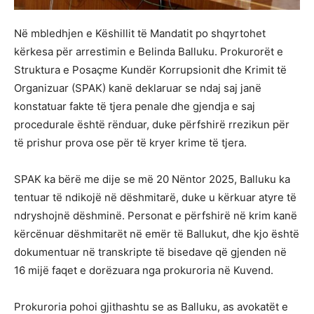
Në mbledhjen e Këshillit të Mandatit po shqyrtohet
kërkesa për arrestimin e Belinda Balluku. Prokurorët e
Struktura e Posaçme Kundër Korrupsionit dhe Krimit të
Organizuar (SPAK) kanë deklaruar se ndaj saj janë
konstatuar fakte të tjera penale dhe gjendja e saj
procedurale është rënduar, duke përfshirë rrezikun për
të prishur prova ose për të kryer krime të tjera.
SPAK ka bërë me dije se më 20 Nëntor 2025, Balluku ka
tentuar të ndikojë në dëshmitarë, duke u kërkuar atyre të
ndryshojnë dëshminë. Personat e përfshirë në krim kanë
kërcënuar dëshmitarët në emër të Ballukut, dhe kjo është
dokumentuar në transkripte të bisedave që gjenden në
16 mijë faqet e dorëzuara nga prokuroria në Kuvend.
Prokuroria pohoi gjithashtu se as Balluku, as avokatët e