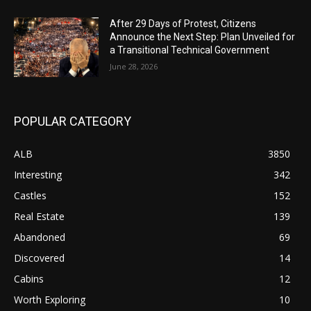
After 29 Days of Protest, Citizens
Announce the Next Step: Plan Unveiled for
a Transitional Technical Government
June 28, 2026
POPULAR CATEGORY
ALB
3850
Interesting
342
Castles
152
Real Estate
139
Abandoned
69
Discovered
14
Cabins
12
Worth Exploring
10