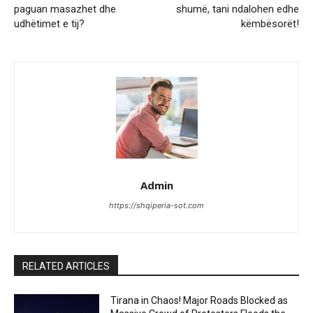
paguan masazhet dhe
shumë, tani ndalohen edhe
udhëtimet e tij?
këmbësorët!
Admin
https://shqiperia-sot.com
RELATED ARTICLES
Tirana in Chaos! Major Roads Blocked as