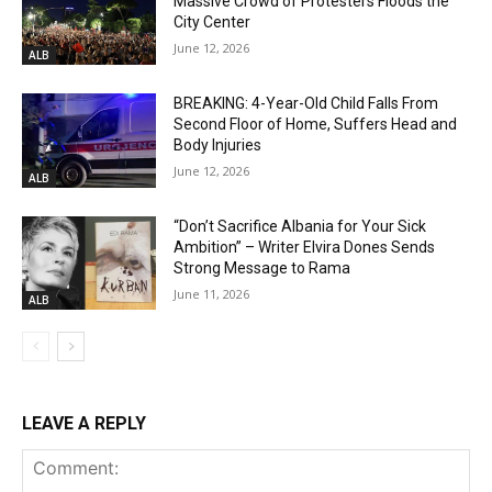
Massive Crowd of Protesters Floods the
City Center
June 12, 2026
ALB
BREAKING: 4-Year-Old Child Falls From
Second Floor of Home, Suffers Head and
Body Injuries
June 12, 2026
ALB
“Don’t Sacrifice Albania for Your Sick
Ambition” – Writer Elvira Dones Sends
Strong Message to Rama
June 11, 2026
ALB
LEAVE A REPLY