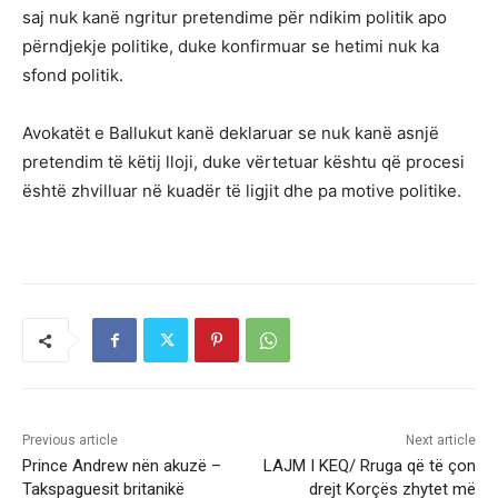
saj nuk kanë ngritur pretendime për ndikim politik apo
përndjekje politike, duke konfirmuar se hetimi nuk ka
sfond politik.
Avokatët e Ballukut kanë deklaruar se nuk kanë asnjë
pretendim të këtij lloji, duke vërtetuar kështu që procesi
është zhvilluar në kuadër të ligjit dhe pa motive politike.
Previous article
Next article
Prince Andrew nën akuzë –
LAJM I KEQ/ Rruga që të çon
Takspaguesit britanikë
drejt Korçës zhytet më