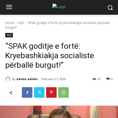
Home
ALB
“SPAK goditje e fortë: Kryebashkiakja socialiste përballë
burgut!”
ALB
“SPAK goditje e fortë:
Kryebashkiakja socialiste
përballë burgut!”
By
admin admin
February 17, 2026
67
0