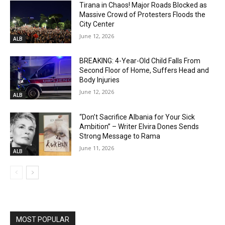
Tirana in Chaos! Major Roads Blocked as
Massive Crowd of Protesters Floods the
City Center
June 12, 2026
ALB
BREAKING: 4-Year-Old Child Falls From
Second Floor of Home, Suffers Head and
Body Injuries
June 12, 2026
ALB
“Don’t Sacrifice Albania for Your Sick
Ambition” – Writer Elvira Dones Sends
Strong Message to Rama
June 11, 2026
ALB
MOST POPULAR