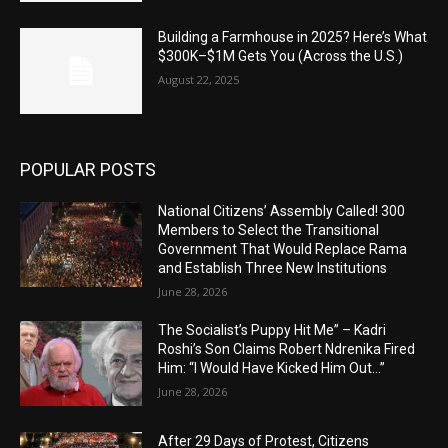
Building a Farmhouse in 2025? Here’s What
$300K–$1M Gets You (Across the U.S.)
August 22, 2025
POPULAR POSTS
National Citizens’ Assembly Called! 300
Members to Select the Transitional
Government That Would Replace Rama
and Establish Three New Institutions
June 28, 2026
The Socialist’s Puppy Hit Me” – Kadri
Roshi’s Son Claims Robert Ndrenika Fired
Him: “I Would Have Kicked Him Out…”
June 28, 2026
After 29 Days of Protest, Citizens