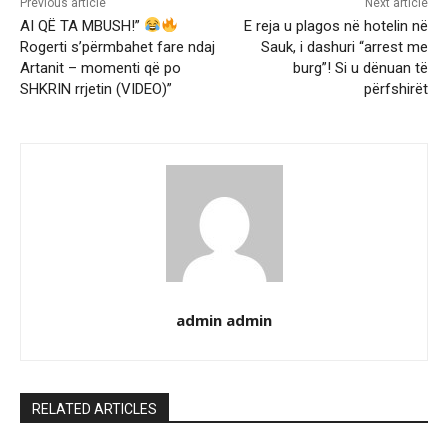
Previous article
Next article
AI QË TA MBUSH!”
E reja u plagos në hotelin në
Rogerti s’përmbahet fare ndaj
Sauk, i dashuri “arrest me
Artanit – momenti që po
burg”! Si u dënuan të
SHKRIN rrjetin (VIDEO)”
përfshirët
admin admin
RELATED ARTICLES