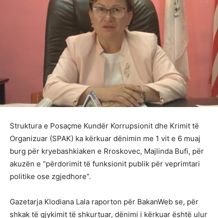
Struktura e Posaçme Kundër Korrupsionit dhe Krimit të
Organizuar (SPAK) ka kërkuar dënimin me 1 vit e 6 muaj
burg për kryebashkiaken e Rroskovec, Majlinda Bufi, për
akuzën e “përdorimit të funksionit publik për veprimtari
politike ose zgjedhore”.
Gazetarja Klodiana Lala raporton për BakanWeb se, për
shkak të gjykimit të shkurtuar, dënimi i kërkuar është ulur