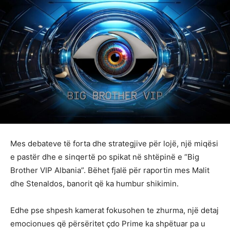
Mes debateve të forta dhe strategjive për lojë, një miqësi
e pastër dhe e sinqertë po spikat në shtëpinë e “Big
Brother VIP Albania”. Bëhet fjalë për raportin mes Malit
dhe Stenaldos, banorit që ka humbur shikimin.
Edhe pse shpesh kamerat fokusohen te zhurma, një detaj
emocionues që përsëritet çdo Prime ka shpëtuar pa u