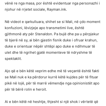
vënë re nga masa, por është evidentuar nga personazhi i
njohur në rrjetet sociale, Rayman.ink.
Në videot e qarkulluara, shihet se si Mali, në çdo moment
konfuzioni, lëvizjeje apo transmetimi live, është
gjithmonë aty për Stenaldon. Pa bujë dhe pa u përpjekur
të bjerë në sy, ai bën gjestin fisnik duke i ofruar krahun,
duke e orientuar nëpër shtëpi apo duke e ndihmuar të
ulet dhe të ngrihet gjatë momenteve të ndryshme të
spektaklit.
Ajo që e bën këtë veprim edhe më të veçantë është fakti
se Mali nuk e ka përdorur kurrë këtë kujdes për të fituar
pikë në lojë, për të marrë vëmendje nga opinionistët apo
për të bërë rolin e heroit.
Ai e bën këtë në heshtje, thjesht si një shok i vërtetë që