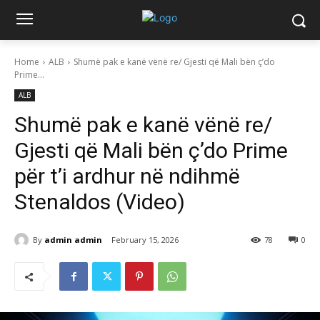
Home
ALB
Shumë pak e kanë vënë re/ Gjesti që Mali bën ç’do
Prime...
ALB
Shumë pak e kanë vënë re/
Gjesti që Mali bën ç’do Prime
për t’i ardhur në ndihmë
Stenaldos (Video)
By
admin admin
February 15, 2026
78
0