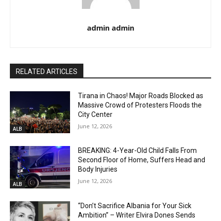
admin admin
RELATED ARTICLES
Tirana in Chaos! Major Roads Blocked as
Massive Crowd of Protesters Floods the
City Center
June 12, 2026
ALB
BREAKING: 4-Year-Old Child Falls From
Second Floor of Home, Suffers Head and
Body Injuries
June 12, 2026
ALB
“Don’t Sacrifice Albania for Your Sick
Ambition” – Writer Elvira Dones Sends