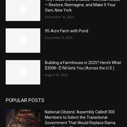
— Restore, Reimagine, and Make It Your
Own, New York
December 10, 2025
95-Acre Farm with Pond
December 8, 2025
Building a Farmhouse in 2025? Here’s What
$300K–$1M Gets You (Across the U.S.)
August 22, 2025
POPULAR POSTS
National Citizens’ Assembly Called! 300
Members to Select the Transitional
Government That Would Replace Rama