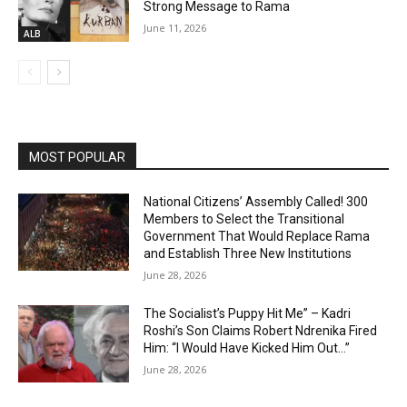
Strong Message to Rama
June 11, 2026
ALB
MOST POPULAR
National Citizens’ Assembly Called! 300
Members to Select the Transitional
Government That Would Replace Rama
and Establish Three New Institutions
June 28, 2026
The Socialist’s Puppy Hit Me” – Kadri
Roshi’s Son Claims Robert Ndrenika Fired
Him: “I Would Have Kicked Him Out…”
June 28, 2026