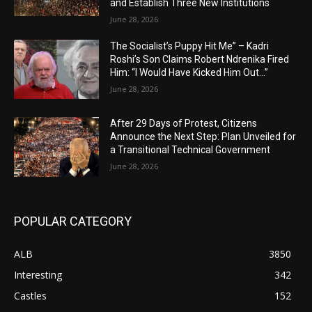
and Establish Three New Institutions
June 28, 2026
The Socialist’s Puppy Hit Me” – Kadri
Roshi’s Son Claims Robert Ndrenika Fired
Him: “I Would Have Kicked Him Out…”
June 28, 2026
After 29 Days of Protest, Citizens
Announce the Next Step: Plan Unveiled for
a Transitional Technical Government
June 28, 2026
POPULAR CATEGORY
ALB
3850
Interesting
342
Castles
152