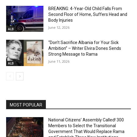
BREAKING: 4-Year-Old Child Falls From
Second Floor of Home, Suffers Head and
Body Injuries
June 12, 2026
ALB
“Don’t Sacrifice Albania for Your Sick
Ambition” – Writer Elvira Dones Sends
Strong Message to Rama
June 11, 2026
ALB
MOST POPULAR
National Citizens’ Assembly Called! 300
Members to Select the Transitional
Government That Would Replace Rama