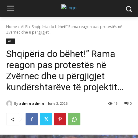
Home
ALB
Shqipëria do bëhet!” Rama reagon pas protestës në
Zvërnec dhe u përgjigjet...
ALB
Shqipëria do bëhet!” Rama
reagon pas protestës në
Zvërnec dhe u përgjigjet
kundërshtarëve të projektit…
By
admin admin
June 3, 2026
19
0