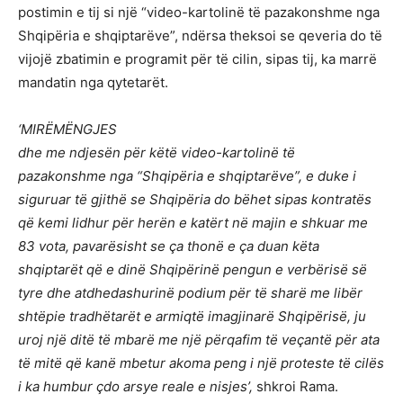
postimin e tij si një “video-kartolinë të pazakonshme nga
Shqipëria e shqiptarëve”, ndërsa theksoi se qeveria do të
vijojë zbatimin e programit për të cilin, sipas tij, ka marrë
mandatin nga qytetarët.
‘MIRËMËNGJES
dhe me ndjesën për këtë video-kartolinë të
pazakonshme nga “Shqipëria e shqiptarëve”, e duke i
siguruar të gjithë se Shqipëria do bëhet sipas kontratës
që kemi lidhur për herën e katërt në majin e shkuar me
83 vota, pavarësisht se ça thonë e ça duan këta
shqiptarët që e dinë Shqipërinë pengun e verbërisë së
tyre dhe atdhedashurinë podium për të sharë me libër
shtëpie tradhëtarët e armiqtë imagjinarë Shqipërisë, ju
uroj një ditë të mbarë me një përqafim të veçantë për ata
të mitë që kanë mbetur akoma peng i një proteste të cilës
i ka humbur çdo arsye reale e nisjes’,
shkroi Rama.