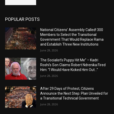
POPULAR POSTS
National Citizens’ Assembly Called! 300
Members to Select the Transitional
Government That Would Replace Rama
and Establish Three New Institutions
June 28, 2026
The Socialist’s Puppy Hit Me” – Kadri
Roshi’s Son Claims Robert Ndrenika Fired
Him: “I Would Have Kicked Him Out…”
June 28, 2026
After 29 Days of Protest, Citizens
Announce the Next Step: Plan Unveiled for
a Transitional Technical Government
June 28, 2026