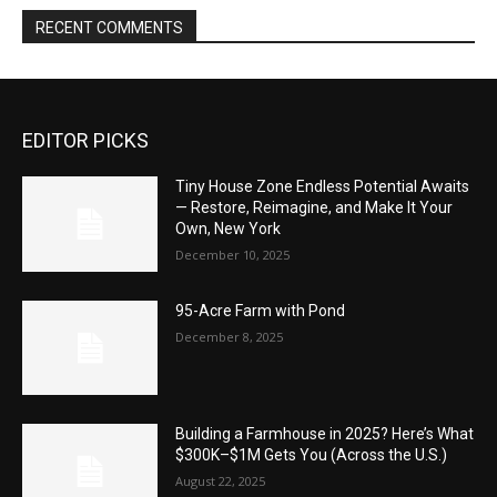
RECENT COMMENTS
EDITOR PICKS
Tiny House Zone Endless Potential Awaits
— Restore, Reimagine, and Make It Your
Own, New York
December 10, 2025
95-Acre Farm with Pond
December 8, 2025
Building a Farmhouse in 2025? Here’s What
$300K–$1M Gets You (Across the U.S.)
August 22, 2025