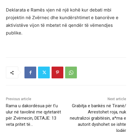
Deklarata e Ramës vjen në një kohë kur debati mbi
projektin në Zvërnec dhe kundërshtimet e banorëve e
aktivistëve vijon të mbetet në qendër të vëmendjes
publike.
Previous article
Next article
Rama u dakordësua për t’u
Grabitja e bankës në Tiranë/
ulur në tavolinë me qytetarët
Arrestohet roja, nuk
për Zvërnecin, DETAJE: 13
neutralizoi grabitësin, a*ma e
veta pritet të…
autorit dyshohet se ishte
lodër