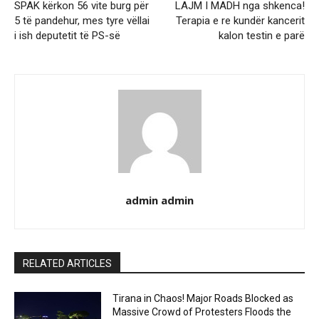
SPAK kërkon 56 vite burg për
LAJM I MADH nga shkenca!
5 të pandehur, mes tyre vëllai
Terapia e re kundër kancerit
i ish deputetit të PS-së
kalon testin e parë
admin admin
RELATED ARTICLES
Tirana in Chaos! Major Roads Blocked as
Massive Crowd of Protesters Floods the