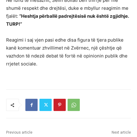
Në fund të mesazhit, Selin Bollati bën thirrje për më
shumë respekt dhe drejtësi, duke e mbyllur reagimin me
fjalët:
“Heshtja përballë padrejtësisë nuk është zgjidhje.
TURP!”
Reagimi i saj vjen pasi edhe disa figura të tjera publike
kanë komentuar zhvillimet në Zvërnec, një çështje që
vazhdon të ndezë debat të fortë në opinionin publik dhe
rrjetet sociale.
Previous article
Next article