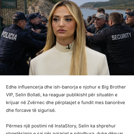
Edhe influencerja dhe ish-banorja e njohur e Big Brother
VIP, Selin Bollati, ka reaguar publikisht për situatën e
krijuar në Zvërnec dhe përplasjet e fundit mes banorëve
dhe forcave të sigurisë.
Përmes një postimi në InstaStory, Selin ka shprehur
shqetësimin e saj për ngjarjet e ndodhura, duke dënuar