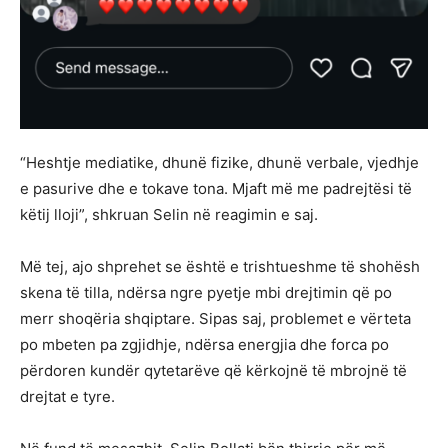
“Heshtje mediatike, dhunë fizike, dhunë verbale, vjedhje
e pasurive dhe e tokave tona. Mjaft më me padrejtësi të
këtij lloji”, shkruan Selin në reagimin e saj.
Më tej, ajo shprehet se është e trishtueshme të shohësh
skena të tilla, ndërsa ngre pyetje mbi drejtimin që po
merr shoqëria shqiptare. Sipas saj, problemet e vërteta
po mbeten pa zgjidhje, ndërsa energjia dhe forca po
përdoren kundër qytetarëve që kërkojnë të mbrojnë të
drejtat e tyre.