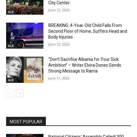
City Center
June 12, 2026
ALB
BREAKING: 4-Year-Old Child Falls From
Second Floor of Home, Suffers Head and
Body Injuries
June 12, 2026
ALB
“Don’t Sacrifice Albania for Your Sick
Ambition” – Writer Elvira Dones Sends
Strong Message to Rama
June 11, 2026
ALB
MOST POPULAR
National Citizens’ Assembly Called! 300