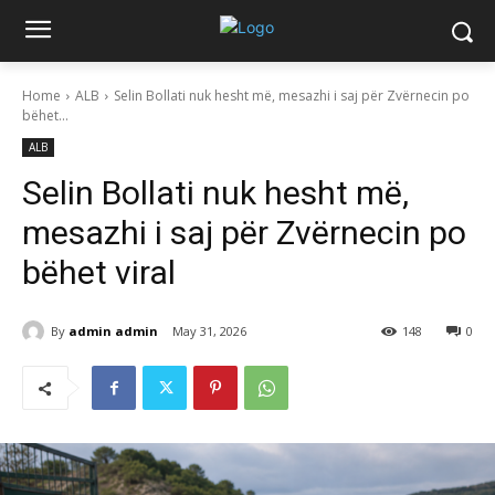
Home
ALB
Selin Bollati nuk hesht më, mesazhi i saj për Zvërnecin po
bëhet...
ALB
Selin Bollati nuk hesht më,
mesazhi i saj për Zvërnecin po
bëhet viral
By
admin admin
May 31, 2026
148
0