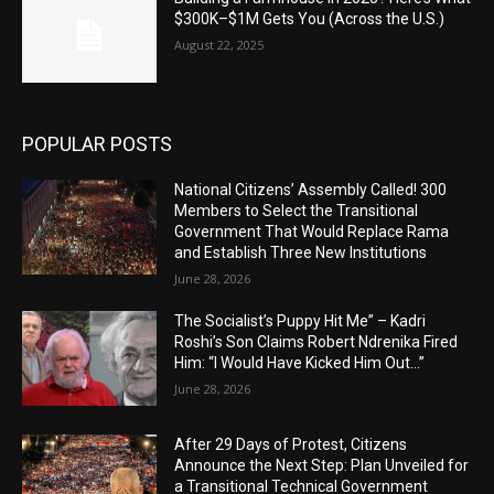
$300K–$1M Gets You (Across the U.S.)
August 22, 2025
POPULAR POSTS
National Citizens’ Assembly Called! 300
Members to Select the Transitional
Government That Would Replace Rama
and Establish Three New Institutions
June 28, 2026
The Socialist’s Puppy Hit Me” – Kadri
Roshi’s Son Claims Robert Ndrenika Fired
Him: “I Would Have Kicked Him Out…”
June 28, 2026
After 29 Days of Protest, Citizens
Announce the Next Step: Plan Unveiled for
a Transitional Technical Government