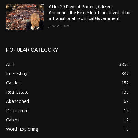
After 29 Days of Protest, Citizens
Announce the Next Step: Plan Unveiled for
a Transitional Technical Government
June 28, 2026
POPULAR CATEGORY
ALB
3850
Interesting
342
Castles
152
Real Estate
139
Abandoned
69
Discovered
14
Cabins
12
Worth Exploring
10