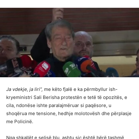
Ja vdekje, ja liri”,
me këto fjalë e ka përmbyllur ish-
kryeministri Sali Berisha protestën e tetë të opozitës, e
cila, ndonëse ishte paralajmëruar si paqësore, u
shoqërua me tensione, hedhje molotovësh dhe përplasje
me Policinë.
Nga shkallët e selisë blu, ashtu siç është bërë tashmë