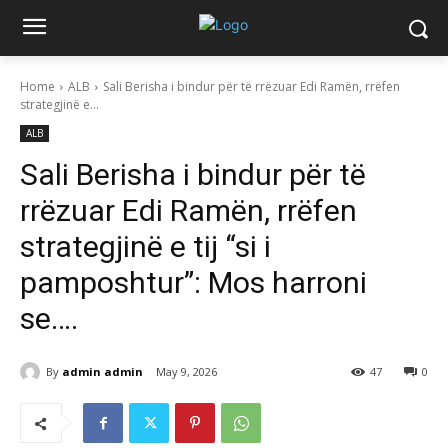
Home
ALB
Sali Berisha i bindur për të rrëzuar Edi Ramën, rrëfen
strategjinë e...
ALB
Sali Berisha i bindur për të
rrëzuar Edi Ramën, rrëfen
strategjinë e tij “si i
pamposhtur”: Mos harroni
se….
By
admin admin
May 9, 2026
47
0