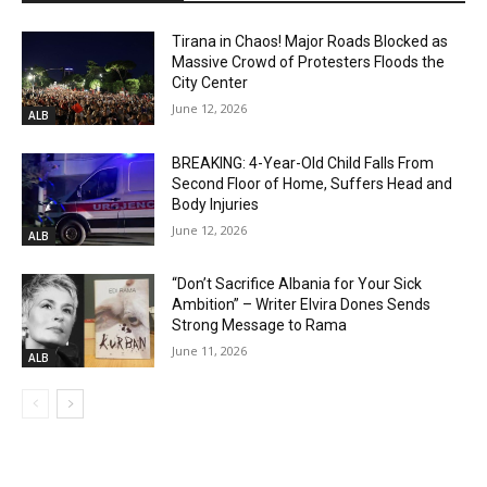
Tirana in Chaos! Major Roads Blocked as
Massive Crowd of Protesters Floods the
City Center
June 12, 2026
ALB
BREAKING: 4-Year-Old Child Falls From
Second Floor of Home, Suffers Head and
Body Injuries
June 12, 2026
ALB
“Don’t Sacrifice Albania for Your Sick
Ambition” – Writer Elvira Dones Sends
Strong Message to Rama
June 11, 2026
ALB