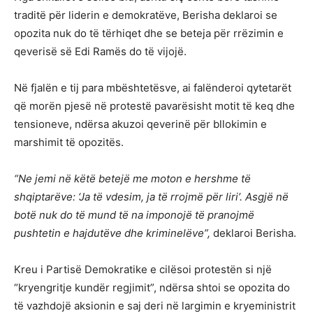
traditë për liderin e demokratëve, Berisha deklaroi se
opozita nuk do të tërhiqet dhe se beteja për rrëzimin e
qeverisë së Edi Ramës do të vijojë.
Në fjalën e tij para mbështetësve, ai falënderoi qytetarët
që morën pjesë në protestë pavarësisht motit të keq dhe
tensioneve, ndërsa akuzoi qeverinë për bllokimin e
marshimit të opozitës.
“Ne jemi në këtë betejë me moton e hershme të
shqiptarëve: ‘Ja të vdesim, ja të rrojmë për liri’. Asgjë në
botë nuk do të mund të na imponojë të pranojmë
pushtetin e hajdutëve dhe kriminelëve”,
deklaroi Berisha.
Kreu i Partisë Demokratike e cilësoi protestën si një
“kryengritje kundër regjimit”, ndërsa shtoi se opozita do
të vazhdojë aksionin e saj deri në largimin e kryeministrit