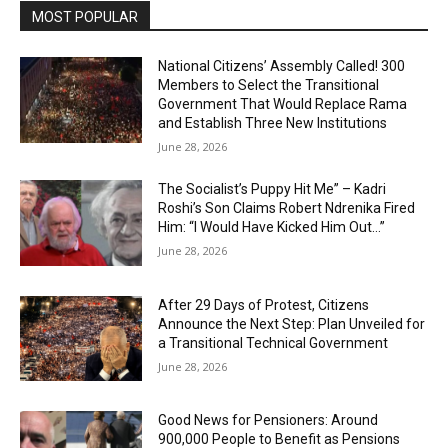
MOST POPULAR
National Citizens’ Assembly Called! 300
Members to Select the Transitional
Government That Would Replace Rama
and Establish Three New Institutions
June 28, 2026
The Socialist’s Puppy Hit Me” – Kadri
Roshi’s Son Claims Robert Ndrenika Fired
Him: “I Would Have Kicked Him Out…”
June 28, 2026
After 29 Days of Protest, Citizens
Announce the Next Step: Plan Unveiled for
a Transitional Technical Government
June 28, 2026
Good News for Pensioners: Around
900,000 People to Benefit as Pensions