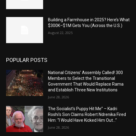
Building a Farmhouse in 2025? Here’s What
$300K–$1M Gets You (Across the U.S.)
August 22, 2025
POPULAR POSTS
National Citizens’ Assembly Called! 300
Members to Select the Transitional
Government That Would Replace Rama
and Establish Three New Institutions
June 28, 2026
The Socialist’s Puppy Hit Me” – Kadri
Roshi’s Son Claims Robert Ndrenika Fired
Him: “I Would Have Kicked Him Out…”
June 28, 2026