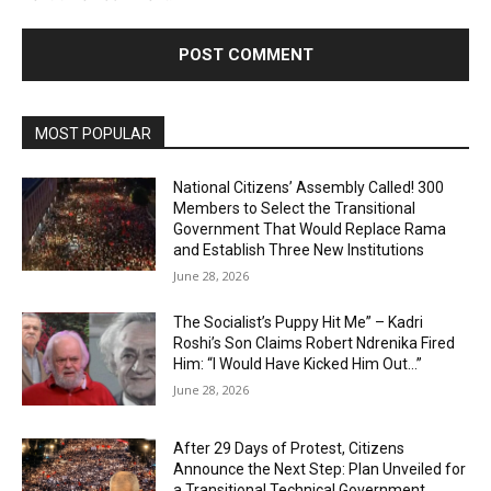
MOST POPULAR
National Citizens’ Assembly Called! 300
Members to Select the Transitional
Government That Would Replace Rama
and Establish Three New Institutions
June 28, 2026
The Socialist’s Puppy Hit Me” – Kadri
Roshi’s Son Claims Robert Ndrenika Fired
Him: “I Would Have Kicked Him Out…”
June 28, 2026
After 29 Days of Protest, Citizens
Announce the Next Step: Plan Unveiled for
a Transitional Technical Government