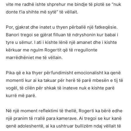
vite me radhë ishte shprehur me bindje të plotë se “nuk
donte t’ia shihte më sytë” të vëllait.
Por, gjakrat dhe inatet u thyen përballë një fatkeqësie.
Banori tregoi se gjërat filluan të ndryshonin kur babai i
tyre u sëmur. I ati i kishte lënë një amanet dhe i kishte
kërkuar me ngulm Rogertit që të rregullonte
marrëdhëniet me të vëllain.
Pika që e ka thyer përfundimisht emocionalisht ka qenë
momenti kur ai ka takuar për herë të parë mbesën e tij të
vogël, të cilën për shkak të inateve nuk e kishte parë
kurrë më parë.
Në një moment reflektimi të thellë, Rogerti ka bërë edhe
një pranim të rrallë para kamerave. Ai tregoi se kur kanë
qenë adoleshentë, ai ka ushtruar bullizëm ndaj vëllait të