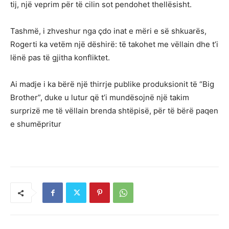
tij, një veprim për të cilin sot pendohet thellësisht.
Tashmë, i zhveshur nga çdo inat e mëri e së shkuarës,
Rogerti ka vetëm një dëshirë: të takohet me vëllain dhe t’i
lënë pas të gjitha konfliktet.
Ai madje i ka bërë një thirrje publike produksionit të “Big
Brother”, duke u lutur që t’i mundësojnë një takim
surprizë me të vëllain brenda shtëpisë, për të bërë paqen
e shumëpritur