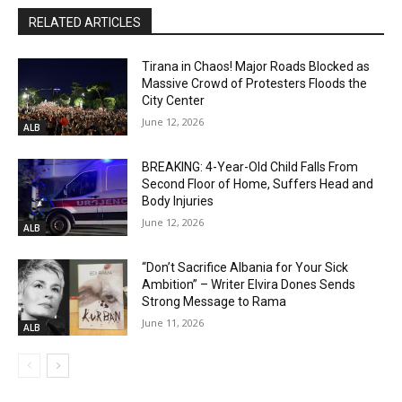
RELATED ARTICLES
Tirana in Chaos! Major Roads Blocked as
Massive Crowd of Protesters Floods the
City Center
June 12, 2026
ALB
BREAKING: 4-Year-Old Child Falls From
Second Floor of Home, Suffers Head and
Body Injuries
June 12, 2026
ALB
“Don’t Sacrifice Albania for Your Sick
Ambition” – Writer Elvira Dones Sends
Strong Message to Rama
June 11, 2026
ALB