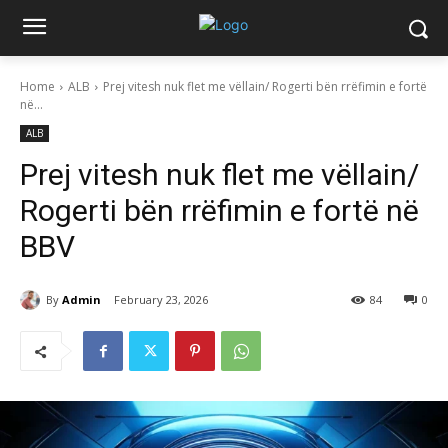
Home
ALB
Prej vitesh nuk flet me vëllain/ Rogerti bën rrëfimin e fortë
në...
ALB
Prej vitesh nuk flet me vëllain/
Rogerti bën rrëfimin e fortë në
BBV
By
Admin
February 23, 2026
84
0