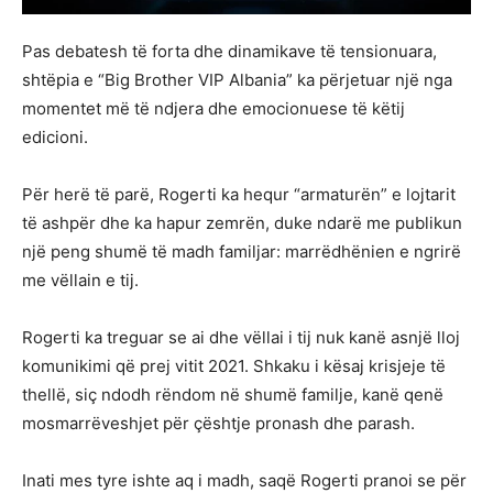
Pas debatesh të forta dhe dinamikave të tensionuara,
shtëpia e “Big Brother VIP Albania” ka përjetuar një nga
momentet më të ndjera dhe emocionuese të këtij
edicioni.
Për herë të parë, Rogerti ka hequr “armaturën” e lojtarit
të ashpër dhe ka hapur zemrën, duke ndarë me publikun
një peng shumë të madh familjar: marrëdhënien e ngrirë
me vëllain e tij.
Rogerti ka treguar se ai dhe vëllai i tij nuk kanë asnjë lloj
komunikimi që prej vitit 2021. Shkaku i kësaj krisjeje të
thellë, siç ndodh rëndom në shumë familje, kanë qenë
mosmarrëveshjet për çështje pronash dhe parash.
Inati mes tyre ishte aq i madh, saqë Rogerti pranoi se për