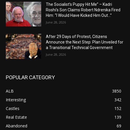
The Socialist’s Puppy Hit Me” – Kadri
Roshi’s Son Claims Robert Ndrenika Fired
Him: “I Would Have Kicked Him Out…”
June 28, 2026
After 29 Days of Protest, Citizens
Announce the Next Step: Plan Unveiled for
a Transitional Technical Government
June 28, 2026
POPULAR CATEGORY
ALB
3850
Interesting
342
Castles
152
Real Estate
139
Abandoned
69