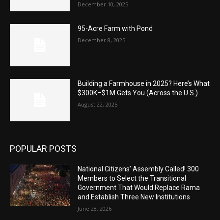
December 10, 2025
95-Acre Farm with Pond
December 8, 2025
Building a Farmhouse in 2025? Here’s What
$300K–$1M Gets You (Across the U.S.)
August 22, 2025
POPULAR POSTS
National Citizens’ Assembly Called! 300
Members to Select the Transitional
Government That Would Replace Rama
and Establish Three New Institutions
June 28, 2026