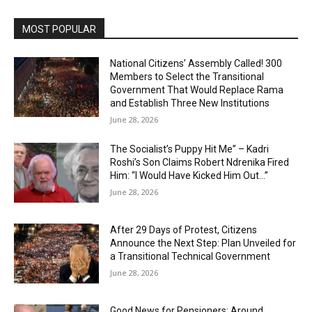
MOST POPULAR
National Citizens’ Assembly Called! 300
Members to Select the Transitional
Government That Would Replace Rama
and Establish Three New Institutions
June 28, 2026
The Socialist’s Puppy Hit Me” – Kadri
Roshi’s Son Claims Robert Ndrenika Fired
Him: “I Would Have Kicked Him Out…”
June 28, 2026
After 29 Days of Protest, Citizens
Announce the Next Step: Plan Unveiled for
a Transitional Technical Government
June 28, 2026
Good News for Pensioners: Around