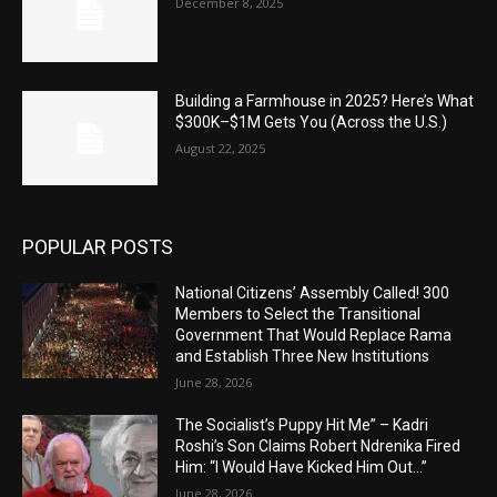
December 8, 2025
Building a Farmhouse in 2025? Here’s What
$300K–$1M Gets You (Across the U.S.)
August 22, 2025
POPULAR POSTS
National Citizens’ Assembly Called! 300
Members to Select the Transitional
Government That Would Replace Rama
and Establish Three New Institutions
June 28, 2026
The Socialist’s Puppy Hit Me” – Kadri
Roshi’s Son Claims Robert Ndrenika Fired
Him: “I Would Have Kicked Him Out…”
June 28, 2026