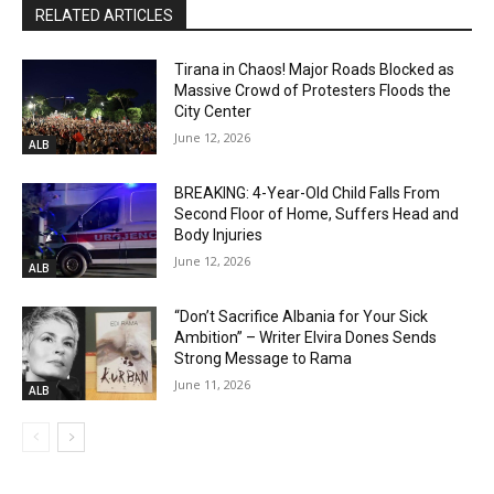
RELATED ARTICLES
Tirana in Chaos! Major Roads Blocked as
Massive Crowd of Protesters Floods the
City Center
June 12, 2026
ALB
BREAKING: 4-Year-Old Child Falls From
Second Floor of Home, Suffers Head and
Body Injuries
June 12, 2026
ALB
“Don’t Sacrifice Albania for Your Sick
Ambition” – Writer Elvira Dones Sends
Strong Message to Rama
June 11, 2026
ALB