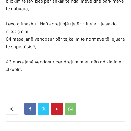
bllokim të lëvizjes për shkak të ndalimeve dhe parkimeve
të gabuara;
Lexo gjithashtu: Nafta drejt një tjetër rritjeje – ja sa do
rritet çmimi!
64 masa janë vendosur për tejkalim të normave të lejuara
të shpejtësisë;
43 masa janë vendosur për drejtim mjeti nën ndikimin e
alkoolit.