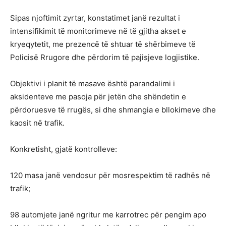
Sipas njoftimit zyrtar, konstatimet janë rezultat i
intensifikimit të monitorimeve në të gjitha akset e
kryeqytetit, me prezencë të shtuar të shërbimeve të
Policisë Rrugore dhe përdorim të pajisjeve logjistike.
Objektivi i planit të masave është parandalimi i
aksidenteve me pasoja për jetën dhe shëndetin e
përdoruesve të rrugës, si dhe shmangia e bllokimeve dhe
kaosit në trafik.
Konkretisht, gjatë kontrolleve:
120 masa janë vendosur për mosrespektim të radhës në
trafik;
98 automjete janë ngritur me karrotrec për pengim apo