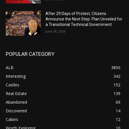
After 29 Days of Protest, Citizens
Announce the Next Step: Plan Unveiled for
a Transitional Technical Government
June 28, 2026
POPULAR CATEGORY
ALB
3850
Interesting
342
Castles
152
Real Estate
139
Abandoned
69
Discovered
14
Cabins
12
Worth Exploring
10