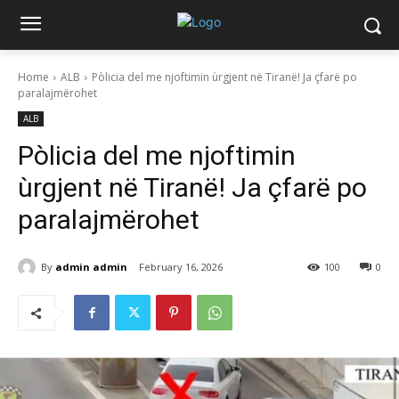
Home
ALB
Pòlicia del me njoftimin ùrgjent në Tiranë! Ja çfarë po
paralajmërohet
ALB
Pòlicia del me njoftimin
ùrgjent në Tiranë! Ja çfarë po
paralajmërohet
By
admin admin
February 16, 2026
100
0