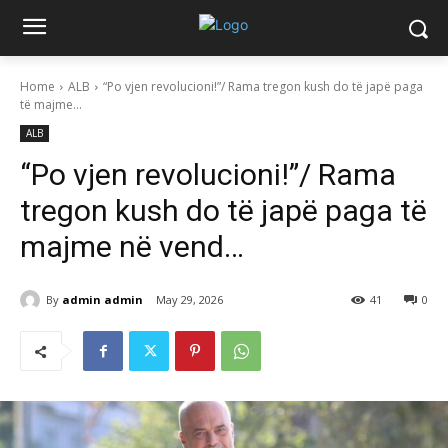
Home
ALB
“Po vjen revolucioni!”/ Rama tregon kush do të japë paga
të majme...
ALB
“Po vjen revolucioni!”/ Rama
tregon kush do të japë paga të
majme në vend…
By
admin admin
May 29, 2026
41
0