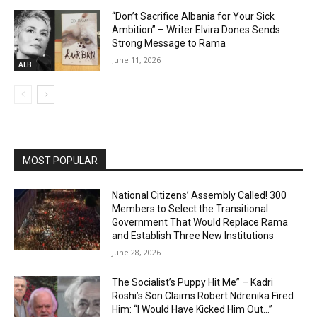
“Don’t Sacrifice Albania for Your Sick
Ambition” – Writer Elvira Dones Sends
Strong Message to Rama
June 11, 2026
ALB
MOST POPULAR
National Citizens’ Assembly Called! 300
Members to Select the Transitional
Government That Would Replace Rama
and Establish Three New Institutions
June 28, 2026
The Socialist’s Puppy Hit Me” – Kadri
Roshi’s Son Claims Robert Ndrenika Fired
Him: “I Would Have Kicked Him Out…”