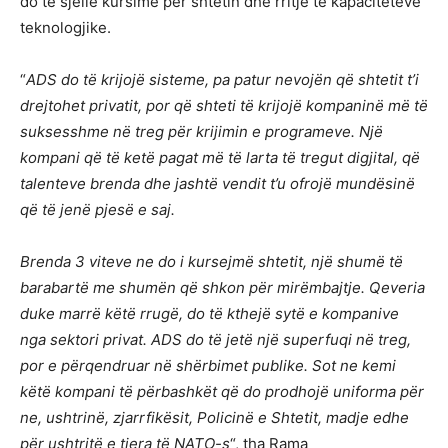
do të sjellë kursime për shtetin dhe rritje të kapaciteteve
teknologjike.
“
ADS do të krijojë sisteme, pa patur nevojën që shtetit t’i
drejtohet privatit, por që shteti të krijojë kompaninë më të
suksesshme në treg për krijimin e programeve. Një
kompani që të ketë pagat më të larta të tregut digjital, që
talenteve brenda dhe jashtë vendit t’u ofrojë mundësinë
që të jenë pjesë e saj.
Brenda 3 viteve ne do i kursejmë shtetit, një shumë të
barabartë me shumën që shkon për mirëmbajtje. Qeveria
duke marrë këtë rrugë, do të kthejë sytë e kompanive
nga sektori privat. ADS do të jetë një superfuqi në treg,
por e përqendruar në shërbimet publike.
Sot ne kemi
këtë kompani të përbashkët që do prodhojë uniforma për
ne, ushtrinë, zjarrfikësit, Policinë e Shtetit, madje edhe
për ushtritë e tjera të NATO-s
“, tha Rama