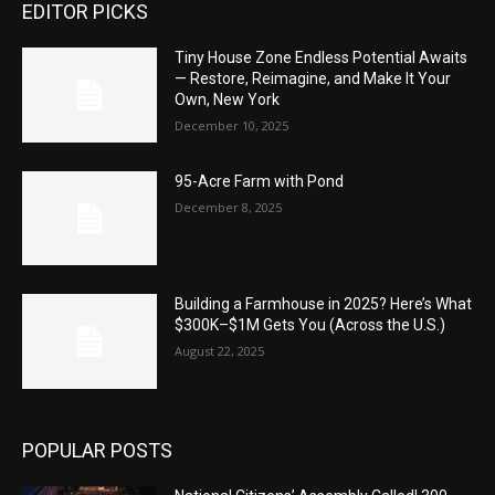
EDITOR PICKS
Tiny House Zone Endless Potential Awaits
— Restore, Reimagine, and Make It Your
Own, New York
December 10, 2025
95-Acre Farm with Pond
December 8, 2025
Building a Farmhouse in 2025? Here’s What
$300K–$1M Gets You (Across the U.S.)
August 22, 2025
POPULAR POSTS