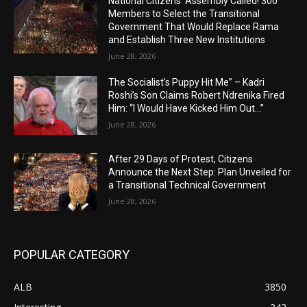
National Citizens’ Assembly Called! 300
Members to Select the Transitional
Government That Would Replace Rama
and Establish Three New Institutions
June 28, 2026
The Socialist’s Puppy Hit Me” – Kadri
Roshi’s Son Claims Robert Ndrenika Fired
Him: “I Would Have Kicked Him Out…”
June 28, 2026
After 29 Days of Protest, Citizens
Announce the Next Step: Plan Unveiled for
a Transitional Technical Government
June 28, 2026
POPULAR CATEGORY
ALB
3850