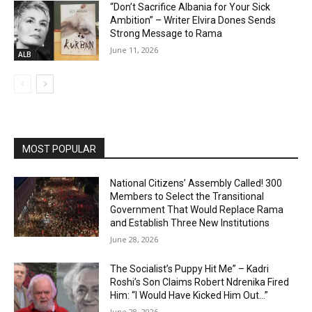
“Don’t Sacrifice Albania for Your Sick
Ambition” – Writer Elvira Dones Sends
Strong Message to Rama
June 11, 2026
ALB
MOST POPULAR
National Citizens’ Assembly Called! 300
Members to Select the Transitional
Government That Would Replace Rama
and Establish Three New Institutions
June 28, 2026
The Socialist’s Puppy Hit Me” – Kadri
Roshi’s Son Claims Robert Ndrenika Fired
Him: “I Would Have Kicked Him Out…”
June 28, 2026