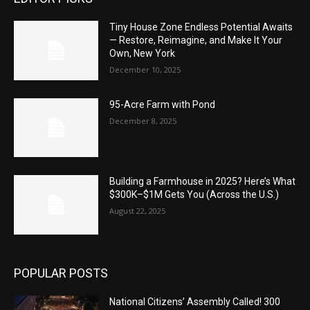
Tiny House Zone Endless Potential Awaits
— Restore, Reimagine, and Make It Your
Own, New York
December 10, 2025
95-Acre Farm with Pond
December 8, 2025
Building a Farmhouse in 2025? Here’s What
$300K–$1M Gets You (Across the U.S.)
August 22, 2025
POPULAR POSTS
National Citizens’ Assembly Called! 300