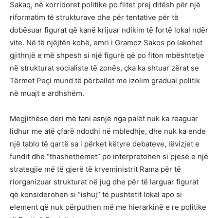
Sakaq, në korridoret politike po flitet prej ditësh për një
riformatim të strukturave dhe për tentative për të
dobësuar figurat që kanë krijuar ndikim të fortë lokal ndër
vite. Në të njëjtën kohë, emri i Gramoz Sakos po lakohet
gjithnjë e më shpesh si një figurë që po fiton mbështetje
në strukturat socialiste të zonës, çka ka shtuar zërat se
Tërmet Peçi mund të përballet me izolim gradual politik
në muajt e ardhshëm.
Megjithëse deri më tani asnjë nga palët nuk ka reaguar
lidhur me atë çfarë ndodhi në mbledhje, dhe nuk ka ende
një tablo të qartë sa i përket këtyre debateve, lëvizjet e
fundit dhe “thashethemet” po interpretohen si pjesë e një
strategjie më të gjerë të kryeministrit Rama për të
riorganizuar strukturat në jug dhe për të larguar figurat
që konsiderohen si “ishuj” të pushtetit lokal apo si
element që nuk përputhen më me hierarkinë e re politike