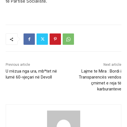
të Partisë Socialiste.
Previous article
Next article
U rrëzua nga ura, mb*tet në
Lajme te Mira : Bordi i
lumë 60-vjeçari në Devoll
Transparencës vendos
çmimet e reja të
karburanteve