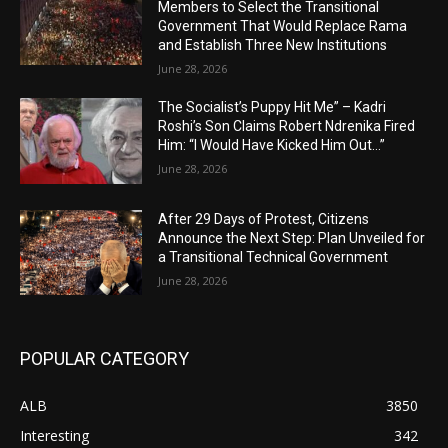
Members to Select the Transitional
Government That Would Replace Rama
and Establish Three New Institutions
June 28, 2026
The Socialist’s Puppy Hit Me” – Kadri
Roshi’s Son Claims Robert Ndrenika Fired
Him: “I Would Have Kicked Him Out…”
June 28, 2026
After 29 Days of Protest, Citizens
Announce the Next Step: Plan Unveiled for
a Transitional Technical Government
June 28, 2026
POPULAR CATEGORY
ALB
3850
Interesting
342