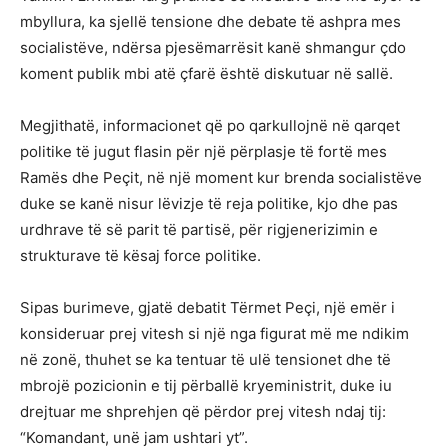
mbyllura, ka sjellë tensione dhe debate të ashpra mes
socialistëve, ndërsa pjesëmarrësit kanë shmangur çdo
koment publik mbi atë çfarë është diskutuar në sallë.
Megjithatë, informacionet që po qarkullojnë në qarqet
politike të jugut flasin për një përplasje të fortë mes
Ramës dhe Peçit, në një moment kur brenda socialistëve
duke se kanë nisur lëvizje të reja politike, kjo dhe pas
urdhrave të së parit të partisë, për rigjenerizimin e
strukturave të kësaj force politike.
Sipas burimeve, gjatë debatit Tërmet Peçi, një emër i
konsideruar prej vitesh si një nga figurat më me ndikim
në zonë, thuhet se ka tentuar të ulë tensionet dhe të
mbrojë pozicionin e tij përballë kryeministrit, duke iu
drejtuar me shprehjen që përdor prej vitesh ndaj tij:
“Komandant, unë jam ushtari yt”.