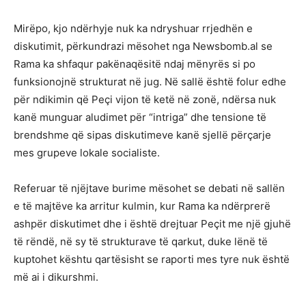
Mirëpo, kjo ndërhyje nuk ka ndryshuar rrjedhën e
diskutimit, përkundrazi mësohet nga Newsbomb.al se
Rama ka shfaqur pakënaqësitë ndaj mënyrës si po
funksionojnë strukturat në jug. Në sallë është folur edhe
për ndikimin që Peçi vijon të ketë në zonë, ndërsa nuk
kanë munguar aludimet për “intriga” dhe tensione të
brendshme që sipas diskutimeve kanë sjellë përçarje
mes grupeve lokale socialiste.
Referuar të njëjtave burime mësohet se debati në sallën
e të majtëve ka arritur kulmin, kur Rama ka ndërprerë
ashpër diskutimet dhe i është drejtuar Peçit me një gjuhë
të rëndë, në sy të strukturave të qarkut, duke lënë të
kuptohet kështu qartësisht se raporti mes tyre nuk është
më ai i dikurshmi.