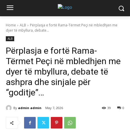
Home
ALB
Përplasja e fortë Rama-Tërmet Peçi në mbledhjen me
dyer të mbyllura, debate...
ALB
Përplasja e fortë Rama-
Tërmet Peçi në mbledhjen me
dyer të mbyllura, debate të
ashpra dhe sinjale për
“goditje”…
By
admin admin
May 7, 2026
39
0