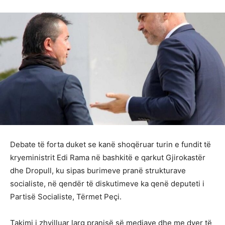
Debate të forta duket se kanë shoqëruar turin e fundit të
kryeministrit Edi Rama në bashkitë e qarkut Gjirokastër
dhe Dropull, ku sipas burimeve pranë strukturave
socialiste, në qendër të diskutimeve ka qenë deputeti i
Partisë Socialiste, Tërmet Peçi.
Takimi i zhvilluar larg pranisë së mediave dhe me dyer të