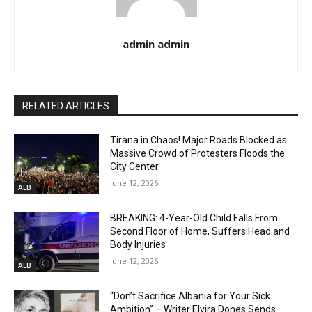
admin admin
RELATED ARTICLES
Tirana in Chaos! Major Roads Blocked as
Massive Crowd of Protesters Floods the
City Center
June 12, 2026
ALB
BREAKING: 4-Year-Old Child Falls From
Second Floor of Home, Suffers Head and
Body Injuries
June 12, 2026
ALB
“Don’t Sacrifice Albania for Your Sick
Ambition” – Writer Elvira Dones Sends