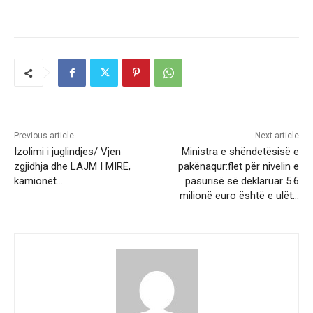
Previous article
Next article
Izolimi i juglindjes/ Vjen
Ministra e shëndetësisë e
zgjidhja dhe LAJM I MIRË,
pakënaqur:flet për nivelin e
kamionët…
pasurisë së deklaruar 5.6
milionë euro është e ulët…