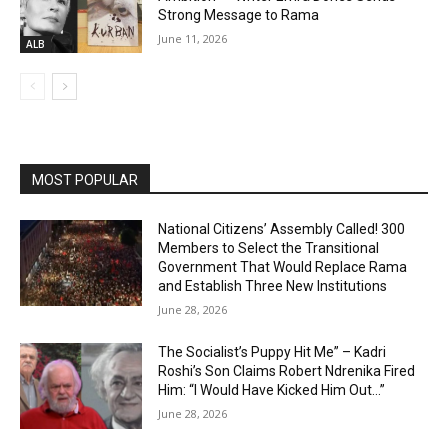
Strong Message to Rama
June 11, 2026
ALB
MOST POPULAR
National Citizens’ Assembly Called! 300
Members to Select the Transitional
Government That Would Replace Rama
and Establish Three New Institutions
June 28, 2026
The Socialist’s Puppy Hit Me” – Kadri
Roshi’s Son Claims Robert Ndrenika Fired
Him: “I Would Have Kicked Him Out…”
June 28, 2026