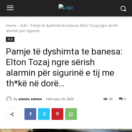
Home
ALB
Pamje të dyshimta te banesa: Elton Tozaj ngre sërish
alarmin për sigurinë...
ALB
Pamje të dyshimta te banesa:
Elton Tozaj ngre sërish
alarmin për sigurinë e tij me
th*kë në dorë…
By
admin admin
February 26, 2026
66
0