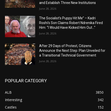
and Establish Three New Institutions
June 28, 2026
The Socialist’s Puppy Hit Me” – Kadri
Roshi’s Son Claims Robert Ndrenika Fired
Him: “I Would Have Kicked Him Out…”
June 28, 2026
After 29 Days of Protest, Citizens
Announce the Next Step: Plan Unveiled for
a Transitional Technical Government
June 28, 2026
POPULAR CATEGORY
ALB
3850
Interesting
342
Castles
152