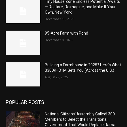
Tiny House Zone Endless Potential Awaits
— Restore, Reimagine, and Make It Your
Own, New York
December 10, 2025
95-Acre Farm with Pond
December 8, 2025
Building a Farmhouse in 2025? Here’s What
$300K–$1M Gets You (Across the U.S.)
August 22, 2025
POPULAR POSTS
National Citizens’ Assembly Called! 300
Members to Select the Transitional
Government That Would Replace Rama