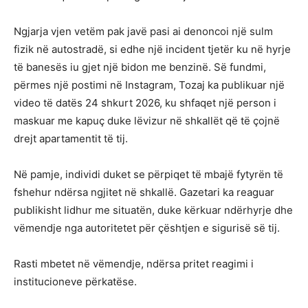
Ngjarja vjen vetëm pak javë pasi ai denoncoi një sulm
fizik në autostradë, si edhe një incident tjetër ku në hyrje
të banesës iu gjet një bidon me benzinë. Së fundmi,
përmes një postimi në Instagram, Tozaj ka publikuar një
video të datës 24 shkurt 2026, ku shfaqet një person i
maskuar me kapuç duke lëvizur në shkallët që të çojnë
drejt apartamentit të tij.
Në pamje, individi duket se përpiqet të mbajë fytyrën të
fshehur ndërsa ngjitet në shkallë. Gazetari ka reaguar
publikisht lidhur me situatën, duke kërkuar ndërhyrje dhe
vëmendje nga autoritetet për çështjen e sigurisë së tij.
Rasti mbetet në vëmendje, ndërsa pritet reagimi i
institucioneve përkatëse.