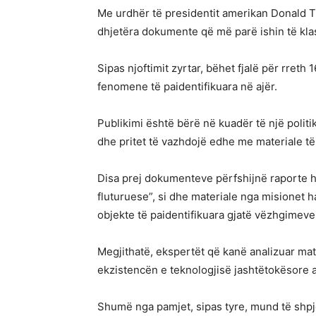
Me urdhër të presidentit amerikan Donald T
dhjetëra dokumente që më parë ishin të klas
Sipas njoftimit zyrtar, bëhet fjalë për rret
fenomene të paidentifikuara në ajër.
Publikimi është bërë në kuadër të një poli
dhe pritet të vazhdojë edhe me materiale të
Disa prej dokumenteve përfshijnë raporte hi
fluturuese”, si dhe materiale nga misionet 
objekte të paidentifikuara gjatë vëzhgimev
Megjithatë, ekspertët që kanë analizuar mat
ekzistencën e teknologjisë jashtëtokësore a
Shumë nga pamjet, sipas tyre, mund të shp