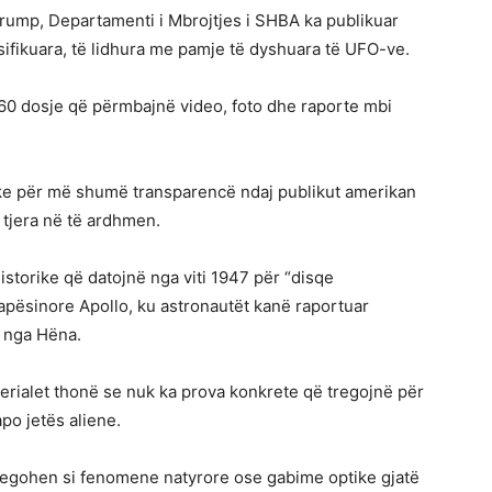
rump, Departamenti i Mbrojtjes i SHBA ka publikuar
ifikuara, të lidhura me pamje të dyshuara të UFO-ve.
h 160 dosje që përmbajnë video, foto dhe raporte mbi
tike për më shumë transparencë ndaj publikut amerikan
 tjera në të ardhmen.
storike që datojnë nga viti 1947 për “disqe
hapësinore Apollo, ku astronautët kanë raportuar
e nga Hëna.
erialet thonë se nuk ka prova konkrete që tregojnë për
po jetës aliene.
jegohen si fenomene natyrore ose gabime optike gjatë