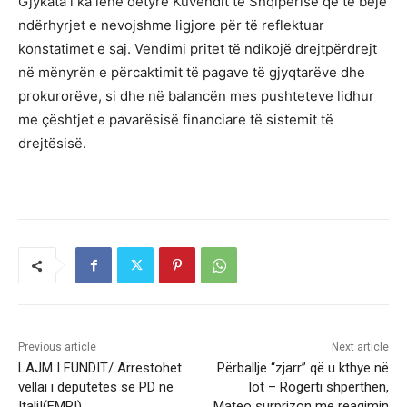
Gjykata i ka lënë detyrë Kuvendit të Shqipërisë që të bëjë
ndërhyrjet e nevojshme ligjore për të reflektuar
konstatimet e saj. Vendimi pritet të ndikojë drejtpërdrejt
në mënyrën e përcaktimit të pagave të gjyqtarëve dhe
prokurorëve, si dhe në balancën mes pushteteve lidhur
me çështjet e pavarësisë financiare të sistemit të
drejtësisë.
Previous article
Next article
LAJM I FUNDIT/ Arrestohet
Përballje “zjarr” që u kthye në
vëllai i deputetes së PD në
lot – Rogerti shpërthen,
Itali!(EMRI)
Mateo surprizon me reagimin