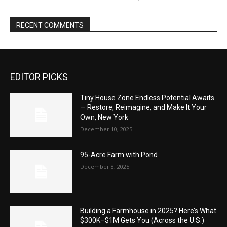
RECENT COMMENTS
EDITOR PICKS
Tiny House Zone Endless Potential Awaits
— Restore, Reimagine, and Make It Your
Own, New York
December 10, 2025
95-Acre Farm with Pond
December 8, 2025
Building a Farmhouse in 2025? Here’s What
$300K–$1M Gets You (Across the U.S.)