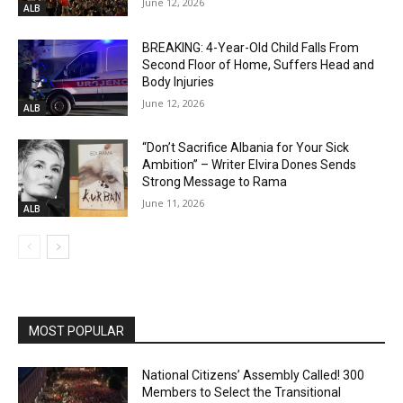
June 12, 2026
ALB
BREAKING: 4-Year-Old Child Falls From
Second Floor of Home, Suffers Head and
Body Injuries
June 12, 2026
ALB
“Don’t Sacrifice Albania for Your Sick
Ambition” – Writer Elvira Dones Sends
Strong Message to Rama
June 11, 2026
ALB
MOST POPULAR
National Citizens’ Assembly Called! 300
Members to Select the Transitional