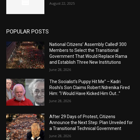
August 22, 2025
POPULAR POSTS
National Citizens’ Assembly Called! 300
Members to Select the Transitional
Government That Would Replace Rama
and Establish Three New Institutions
June 28, 2026
The Socialist’s Puppy Hit Me” – Kadri
Roshi’s Son Claims Robert Ndrenika Fired
Him: “I Would Have Kicked Him Out…”
June 28, 2026
After 29 Days of Protest, Citizens
Announce the Next Step: Plan Unveiled for
a Transitional Technical Government
June 28, 2026