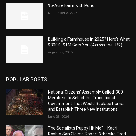
95-Acre Farm with Pond
December 8, 2025
Building a Farmhouse in 2025? Here’s What
$300K–$1M Gets You (Across the U.S.)
August 22, 2025
POPULAR POSTS
National Citizens’ Assembly Called! 300
Members to Select the Transitional
Government That Would Replace Rama
and Establish Three New Institutions
June 28, 2026
The Socialist’s Puppy Hit Me” – Kadri
Roshi’s Son Claims Robert Ndrenika Fired