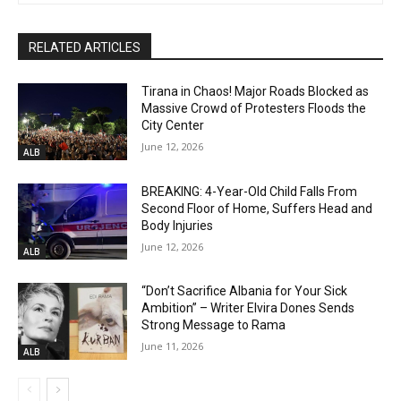
RELATED ARTICLES
Tirana in Chaos! Major Roads Blocked as
Massive Crowd of Protesters Floods the
City Center
June 12, 2026
ALB
BREAKING: 4-Year-Old Child Falls From
Second Floor of Home, Suffers Head and
Body Injuries
June 12, 2026
ALB
“Don’t Sacrifice Albania for Your Sick
Ambition” – Writer Elvira Dones Sends
Strong Message to Rama
June 11, 2026
ALB