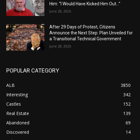
Him: “I Would Have Kicked Him Out…”
June 28, 2026
After 29 Days of Protest, Citizens
Announce the Next Step: Plan Unveiled for
a Transitional Technical Government
June 28, 2026
POPULAR CATEGORY
ALB
3850
Interesting
342
Castles
152
Real Estate
139
Abandoned
69
Discovered
14