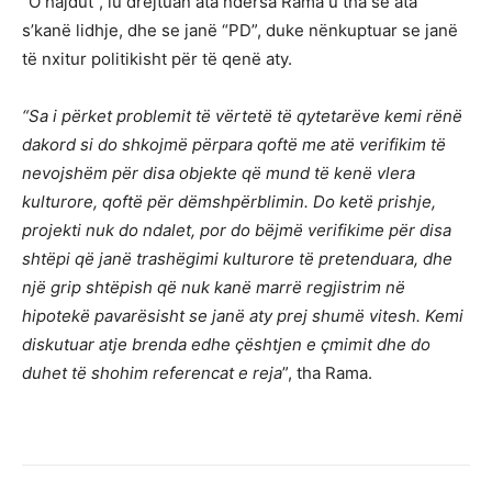
“O hajdut”, iu drejtuan ata ndërsa Rama u tha se ata
s’kanë lidhje, dhe se janë “PD”, duke nënkuptuar se janë
të nxitur politikisht për të qenë aty.
“Sa i përket problemit të vërtetë të qytetarëve kemi rënë
dakord si do shkojmë përpara qoftë me atë verifikim të
nevojshëm për disa objekte që mund të kenë vlera
kulturore, qoftë për dëmshpërblimin. Do ketë prishje,
projekti nuk do ndalet, por do bëjmë verifikime për disa
shtëpi që janë trashëgimi kulturore të pretenduara, dhe
një grip shtëpish që nuk kanë marrë regjistrim në
hipotekë pavarësisht se janë aty prej shumë vitesh. Kemi
diskutuar atje brenda edhe çështjen e çmimit dhe do
duhet të shohim referencat e reja
”, tha Rama.