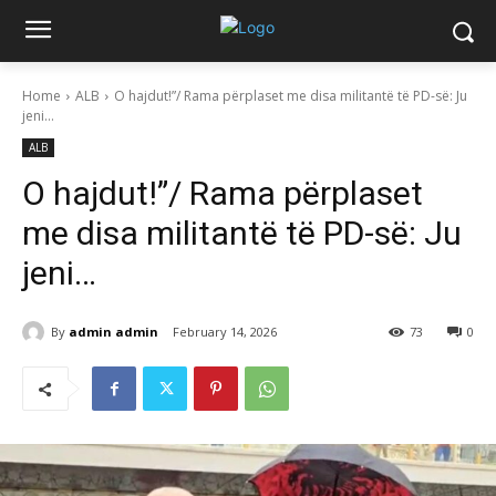
Home
ALB
O hajdut!”/ Rama përplaset me disa militantë të PD-së: Ju
jeni…
ALB
O hajdut!”/ Rama përplaset
me disa militantë të PD-së: Ju
jeni…
By
admin admin
February 14, 2026
73
0